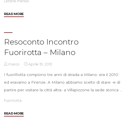
Lettere mensili
"Aprile
READ MORE
2013"
Resoconto Incontro
Fuorirotta – Milano
marco
Aprile 19, 2013
I fuoriRotta compiono tre anni di strada a Milano: era il 2010
ed eravamo a Firenze. A Milano abbiamo scelto di stare -e di
partire per visitare la città altra- a Villapizzone la sede storica …
Fuorirotta
"Resoconto
READ MORE
Incontro
Fuorirotta