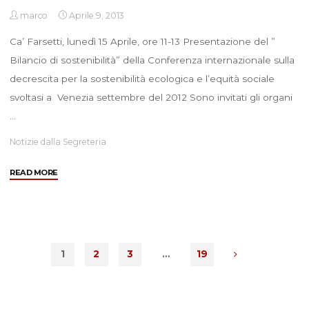
marco
Aprile 9, 2013
Ca’ Farsetti, lunedì 15 Aprile, ore 11-13 Presentazione del ”
Bilancio di sostenibilità” della Conferenza internazionale sulla
decrescita per la sostenibilità ecologica e l’equità sociale
svoltasi a Venezia settembre del 2012 Sono invitati gli organi
…
Notizie dalla Segreteria
"15
READ MORE
Aprile
2013
–
Ca
Farsetti
1
2
3
…
19
–
Presentazione
del
Bilancio