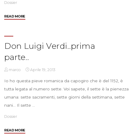
Dossier
"Presentazione
READ MORE
del
Bilancio
di
Sostenibilita
Don Luigi Verdi..prima
del
parte..
15
aprile
a
marco
Aprile 19, 2013
Cà
Io ho questa pieve romanica da capogiro che è del 1152, è
Farsetti.."
tutta legata al numero sette. Voi sapete, il sette è la pienezza
umana: sette sacramenti, sette giorni della settimana, sette
nani… Il sette …
Dossier
"Don
READ MORE