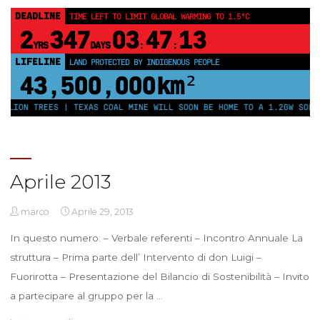
DEADLINE
TIME LEFT TO LIMIT GLOBAL WARMING TO 1.5°C
2
347
03
47
12
YRS
DAYS
:
:
LIFELINE
LAND PROTECTED BY INDIGENOUS PEOPLE
43,500,000
km²
ION TREES | TEXAS COAL MINE WILL SOON BE HOME TO A 1.2GW SOLAR F
Aprile 2013
marco
Aprile 29, 2013
In questo numero: – Verbale referenti – Incontro Annuale La
struttura – Prima parte dell’ Intervento di don Luigi –
Fuorirotta – Presentazione del Bilancio di Sostenibilità – Invito
a partecipare al gruppo per la …