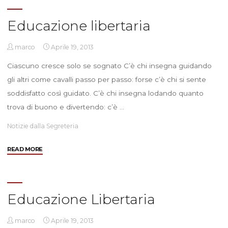
–
Milano"
Educazione libertaria
marco
Aprile 19, 2013
Ciascuno cresce solo se sognato C’è chi insegna guidando
gli altri come cavalli passo per passo: forse c’è chi si sente
soddisfatto così guidato. C’è chi insegna lodando quanto
trova di buono e divertendo: c’è …
Notizie dalla Segreteria
"Educazione
READ MORE
libertaria"
Educazione Libertaria
marco
Aprile 19, 2013