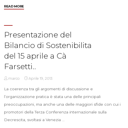
"Verona
READ MORE
11
Maggio…
costruiamo
l’incontro
Presentazione del
annuale"
Bilancio di Sostenibilita
del 15 aprile a Cà
Farsetti..
marco
Aprile 19, 2013
La coerenza tra gli argomenti di discussione e
l’organizzazione pratica è stata una delle principali
preoccupazioni, ma anche una delle maggiori sfide con cui i
promotori della Terza Conferenza internazionale sulla
Decrescita, svoltasi a Venezia …