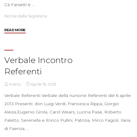
Cà Farsetti è …
Notizie dalla Segreteria
"Audio
READ MORE
e
Dichiarazione
–
Presentazione
Verbale Incontro
del
Referenti
Bilancio
di
Sostenibilità
marco
Aprile 19, 2013
–
Verbale Referenti Verbale della riunione Referenti del 6 aprile
Cà
2013 Presenti: don Luigi Verdi, Francesca Rippa, Giorgio
Farsetti/15
Aprile
Alessi,Eugenio Girola, Carol Wears, Lucina Pase, Roberto
2013"
Faletto, Serenella e Enrico Pullini, Patrizia, Mirco Fagioli, Ilaria
di Faenza, …