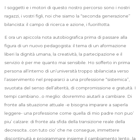
I soggetti e i motori di questo nostro percorso sono i nostri
ragazzi, i vostri figli, noi che siamo la “seconda generazione”
bilancista: il campo di ricerca e azione, i fuoriRotta.
E ora un apiccola nota autobiografica prima di passare alla
figura di un nuovo pedagogista: il tema di un aformazione
liberi la dignità umana, la creatività, la partecipazione e il
servizio è per me quanto mai sensibile. Ho sofferto in prima
persona all’interno di un’università troppo sbilanciata verso
l’asservimento nel prepararci a una professione “sistemica”,
svuotata del senso dell’alterità, di compromissione e gratuità. I
tempi cambiano…o meglio: dovremmo aiutarli a cambiare. Di
fronte alla situazione attuale -e bisogna imparare a saperla
leggere- una professione come quella di mio padre non puo’
piu’ calzare: di fronte ala sfida della transizione reale della
decrescita…con tuto cio’ che ne consegue, immettere
discontinuità e programmare insieme il cambiamento lento…la