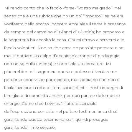
Mi rendo conto che lo faccio -forse- “vostro malgrado”: nel
senso che è una rubrica che ho un po’ “imposto”; se ne era
vociferato nello scorso Incontro Annualee il tema è presente
da sempre nel cammino di Bilanci di Giustizia; ho proposto e
la segreteria ha accolto la cosa. Ora mi ritrovo a scriverci e lo
faccio volentieri. Non so che cosa ne possiate pensare o se
mai ci buttiate un colpo d’occhio; d’altronde di pedagogia
non ne so nulla (ancora) e sono solo un cercatore. Mi
piacerebbe -e il sogno era questo- potesse diventare un
percorso condivisoe partecipato, ma sappiamo che non è
facile lavorare in rete e i temi sono infiniti, i nostri impegni di
famiglie e di comunità anche, per non parlare delle nostre
energie. Come dice Levinas “il fatto essenziale
dell’espressione consiste nel portare testimonianza di sé
garantendo questa testimonianza”: quindi proseguo
garantendo il mio servizio.