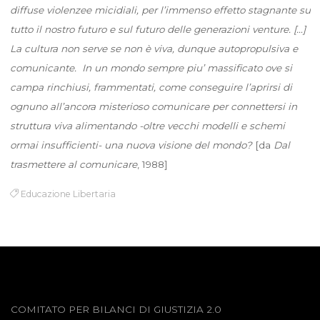
diffuse violenzee micidiali, per l’immenso effetto stagnante su
tutto il nostro futuro e sul futuro delle generazioni venture. […]
La cultura non serve se non è viva, dunque autopropulsiva e
comunicante. In un mondo sempre piu’ massificato ove si
campa rinchiusi, frammentati, come conseguire l’aprirsi di
ognuno all’ancora misterioso comunicare per connettersi in
struttura viva alimentando -oltre vecchi modelli e schemi
ormai insufficienti- una nuova visione del mondo?
[da
Dal
trasmettere al comunicare
, 1988]
Educazione Libertaria
COMITATO PER BILANCI DI GIUSTIZIA 2.0