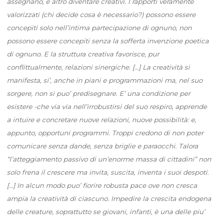
assegnano, e altro diventare creativi. I rapporti veramente
valorizzati (chi decide cosa è necessario?) possono essere
concepiti solo nell’intima partecipazione di ognuno, non
possono essere concepiti senza la sofferta invenzione poetica
di ognuno. E la struttura creativa favorisce, pur
conflittualmente, relazioni sinergiche. […] La creatività si
manifesta, si’, anche in piani e programmazioni ma, nel suo
sorgere, non si puo’ predisegnare. E’ una condizione per
esistere -che via via nell’irrobustirsi del suo respiro, apprende
a intuire e concretare nuove relazioni, nuove possibilità: e,
appunto, opportuni programmi. Troppi credono di non poter
comunicare senza dande, senza briglie e paraocchi. Talora
“l’atteggiamento passivo di un’enorme massa di cittadini” non
solo frena il crescere ma invita, suscita, inventa i suoi despoti.
[…] In alcun modo puo’ fiorire robusta pace ove non cresca
ampia la creatività di ciascuno. Impedire la crescita endogena
delle creature, soprattutto se giovani, infanti, è una delle piu’