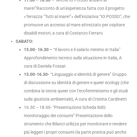
17.00 – 18.30 –
“Anche IO POSSO andare al
mare!”
Racconto di un’esperienza fatta con il progetto
«Terrazza ”Tutti al mare!”» dell’iniziativa “IO POSSO”, che
promuove un accesso al mare attrezzato per ospitare
disabili motori, a cura di Costanzo Ferraro
SABATO:
15.00- 16.30 –
“Il
lavoro e il salario minimo in Italia”
Approfondimento tecnico sulla situazione in Italia, A
cura di Daniela Fossat
15.00-16.30-
“Linguaggio e identità di genere” Gruppo
di discussione su identità di genere e queer ecology (che
combina la teoria queer con l’ecofemminismo e gli studi
sulla giustizia ambientale), A cura di Cristina Cardinetti
16.30 – 18.00-
“Presentazione Scheda BdG:
monitoraggio dei consumi”
Presentazione dello
strumento che Bilanci utilizza per monitorare e rendere
più leggeri i propri consumi (la parte pratica può anche