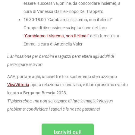
essere successiva, online, da concordare insieme), a
cura di Vanessa Galli e Filippo Del Trappeto
16:30-18:00
“Cambiamo il sistema, non il clima!”
Gruppo di discussione su ispirazione del
libro
“Cambiamo il sistema, non il clima!”
della fumettista
Emma, a cura di Antonella Valer
L’animazione per bambini e ragazzi permetterà agli adulti di
partecipare ai lavori
AAA:
portare aghi, uncinetti e filo: sosterremo sferruzzando
VivaVittoria
-opera relazionale condivisa,
e il loro prossimo evento
legato a Bergamo-Brescia 2023.
Ti piacerebbe, ma non sei capace di fare la maglia? Nessun
problema: condividere i saperi è la nostra passione!
Iscriviti qui!