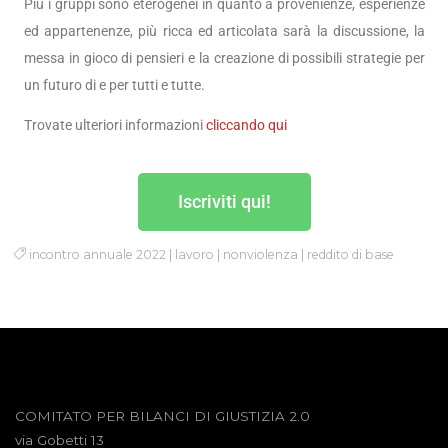
Più i gruppi sono eterogenei in quanto a provenienze, esperienze
ed appartenenze, più ricca ed articolata sarà la discussione, la
messa in gioco di pensieri e la creazione di possibili strategie per
un futuro di e per tutti e tutte.
Trovate ulteriori informazioni
cliccando qui
Iscriviti qui!
incontro annuale 2022
|
lavoro
|
nonviolenza
|
reddito di base
COMITATO PER BILANCI DI GIUSTIZIA 2.0
via Gobetti 13