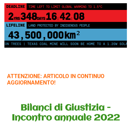
DEADLINE
TIME LEFT TO LIMIT GLOBAL WARMING TO 1.5°C
2
348
16
42
08
YRS
DAYS
:
:
LIFELINE
LAND PROTECTED BY INDIGENOUS PEOPLE
43,500,000
km²
N TREES | TEXAS COAL MINE WILL SOON BE HOME TO A 1.2GW SOLAR FAR
ATTENZIONE: ARTICOLO IN CONTINUO
AGGIORNAMENTO!
Bilanci di Giustizia -
Incontro annuale 2022