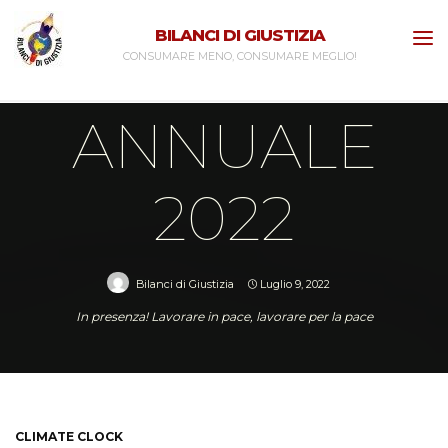
Archivio
|
In primo piano
|
Notizie dalla Segreteria
BILANCI DI GIUSTIZIA
INCONTRO
CONSUMARE MENO, CONSUMARE MEGLIO!
ANNUALE
2022
Bilanci di Giustizia
Luglio 9, 2022
In presenza! Lavorare in pace, lavorare per la pace
Archivio
Incontro annuale 2022
CLIMATE CLOCK