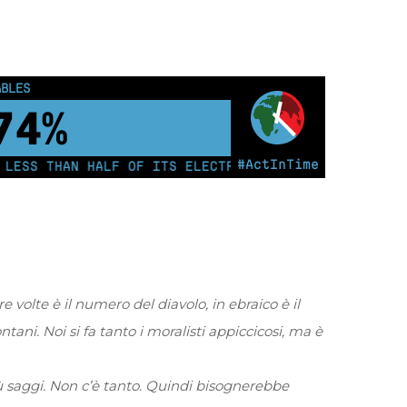
OUS PEOPLE
0
km²
#ActInTime
S THAN HALF OF ITS ELECTRICITY FROM COAL FOR THE F
e volte è il numero del diavolo, in ebraico è il
tani. Noi si fa tanto i moralisti appiccicosi, ma è
iù saggi. Non c’è tanto. Quindi bisognerebbe