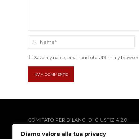
Save my name, email, and site URL in my browser 
COMITATO PER BILANCI DI GIUSTIZIA 2.0
via Gobetti 13
Diamo valore alla tua privacy
24021 Albino (BG)