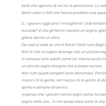
bello che ognuno di voi ha: la percezione. Lo vedet
Ritmi veloci e folli che hanno prodotto una sepa
5_ I giovani oggi sono “rincoglioniti” cioè tend
succede? È che gli fanno nascere un sogno, gliel
gliene danno un altro.
Da cosa si vede se uno è felice? Dalla luce degli 
felici è che un sogno divenga vita, un piccolo so
Io conosco tanti adulti come voi. Hanno avuto 
un piccolo sogno bisogna che si possa toccare.
Non tutti questi progetti sono demoniaci. Perché s
mezzo c’è la gente, nel mezzo c’è lo spirito di d
spirito è sempre dinamico.
Io penso che i giovani hanno sogni come noi però 
sogno nella vita… io non posso stare tutta la vit