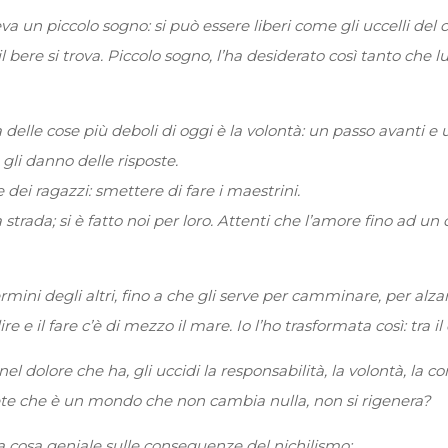
a un piccolo sogno: si può essere liberi come gli uccelli del ci
 e il bere si trova. Piccolo sogno, l’ha desiderato così tanto c
delle cose più deboli di oggi è la volontà: un passo avanti e 
e gli danno delle risposte.
ei ragazzi: smettere di fare i maestrini.
a strada; si è fatto noi per loro. Attenti che l’amore fino ad u
ini degli altri, fino a che gli serve per camminare, per alzar
 e il fare c’è di mezzo il mare. Io l’ho trasformata così: tra il 
l dolore che ha, gli uccidi la responsabilità, la volontà, la 
ete che è un mondo che non cambia nulla, non si rigenera?
a cosa geniale sulle conseguenze del nichilismo: