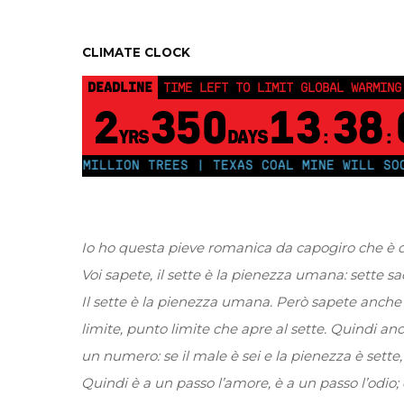
CLIMATE CLOCK
DEADLINE
TIME LEFT TO LIMIT GLOBAL WARMING
2
350
13
38
YRS
DAYS
:
:
T 250 MILLION TREES | TEXAS COAL MINE WILL SOON BE
Io ho questa pieve romanica da capogiro che è de
Voi sapete, il sette è la pienezza umana: sette sa
Il sette è la pienezza umana. Però sapete anche che
limite, punto limite che apre al sette. Quindi anch
un numero: se il male è sei e la pienezza è sett
Quindi è a un passo l’amore, è a un passo l’odio;