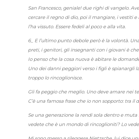
San Francesco, geniale! due righi di vangelo. Avev
cercare il regno di dio, poi il mangiare, i vestiti
l’ha vissuto. Essere fedeli al poco e alla vita.
6_ E l’ultimo punto debole però è la volontà. Una 
preti, i genitori, gli insegnanti con i giovani è ch
Io penso che la cosa nuova è abitare le domande d
Uno dei danni peggiori verso i figli è spianargli l
troppo lo rincoglionisce.
Gli fa peggio che meglio. Uno deve amare nei term
C’è una famosa frase che io non sopporto: tra il dire
Se una generazione la rendi sola dentro e muta ne
vedete che è un mondo di rincoglioniti? Lo ved
Mi sono messo a rileggere Nietzsche, lui dice un