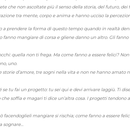
e che non ascoltate più il senso della storia, del futuro, dei f
razione tra mente, corpo e anima e hanno ucciso la percezion
ono a prendere la forma di questo tempo quando in realtà dent
o fanno mangiare di corsa e gliene danno un altro. Gli fanno
occhi: quella non ti frega. Ma come fanno a essere felici? Non 
gno, uno.
tre storie d’amore, tre sogni nella vita e non ne hanno ama
e tu fai un progetto: tu sei qui e devi arrivare laggiù. Ti di
io che soffia e magari ti dice un’altra cosa. I progetti tendo
facendoglieli mangiare si rischia; come fanno a essere felici
a a sognare…