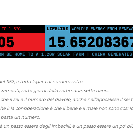
Home
Dossier
Don Luigi Verdi..prima parte..
LIFELINE
 TO 1.5°C
LAND PROTECTED BY INDIGEN
04
43,500,00
 HOME TO A 1.2GW SOLAR FARM | CHINA GENERATES LES
l 1152, è tutta legata al numero sette.
cramenti, sette giorni della settimana, sette nani…
 il sei è il numero del diavolo, anche nell’apocalisse il sei tr
e lì la considerazione è che il bene e il male non sono così lon
e, basta un numero.
 è un passo essere degli imbecilli, è un passo essere un po’ p