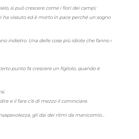
elo, si può crescere come i fiori dei campi;
he lui ha vissuto ed è morto in pace perché un sogno
uno indietro. Una delle cose più idiote che fanno i
n certo punto fa crescere un figliolo, quando è
si.
dire e il fare c’è di mezzo il cominciare.
consapevolezza, gli dai dei ritmi da manicomio…