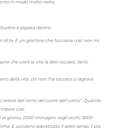
amento in modo molto netto.
litudine è pigiata dentro.
i di te. È un giochino che funziona così: non mi
ire che cos’è la vita la devi toccare. Senti
no della vita, chi non l’ha toccata ci ragiona
 più veloce del ritmo del cuore dell’uomo”. Quando
ampare così.
 al giorno, 2000 immagini negli occhi, 3000
ima. E uccidono soprattutto il sesto senso, il più