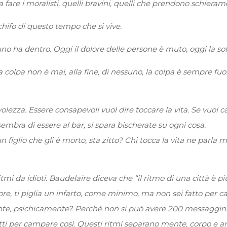
 fare i moralisti, quelli bravini, quelli che prendono schier
schifo di questo tempo che si vive.
uno ha dentro. Oggi il dolore delle persone è muto, oggi la so
 colpa non è mai, alla fine, di nessuno, la colpa è sempre fuor
lezza. Essere consapevoli vuol dire toccare la vita. Se vuoi cap
sembra di essere al bar, si spara bischerate su ogni cosa.
glio che gli è morto, sta zitto? Chi tocca la vita ne parla me
itmi da idioti. Baudelaire diceva che “il ritmo di una città è
uore, ti piglia un infarto, come minimo, ma non sei fatto per c
ente, psichicamente? Perché non si può avere 200 messaggini
atti per campare così. Questi ritmi separano mente, corpo e an