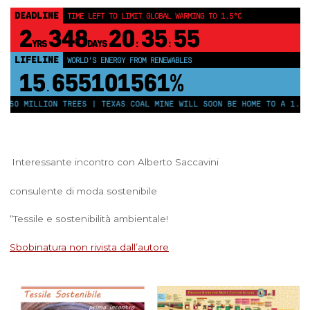
DEADLINE
TIME LEFT TO LIMIT GLOBAL WARMING TO 1.5°C
2
348
20
35
54
YRS
DAYS
:
:
LIFELINE
WORLD'S ENERGY FROM RENEWABLES
15
655101566%
.
250 MILLION TREES | TEXAS COAL MINE WILL SOON BE HOME TO A 1.2GW
Interessante incontro con Alberto Saccavini
consulente di moda sostenibile
“Tessile e sostenibilità ambientale!
Sbobinatura non rivista dall’autore