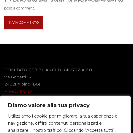
Save my name, email, and site URL in my browser for next time I
post a comment.
COMITATO PER BILANCI DI GIUSTIZIA 2.0
via Gobetti 13
24021 Albino (BG)
Privacy Policy
Diamo valore alla tua privacy
Powered by
Roseta
&
WordPress
.
Utilizziamo i cookie per migliorare la tua esperienza di
navigazione, offrirti contenuti personalizzati e
©2026 BILANCI DI GIUSTIZIA
analizzare il nostro traffico. Cliccando “Accetta tutti”,