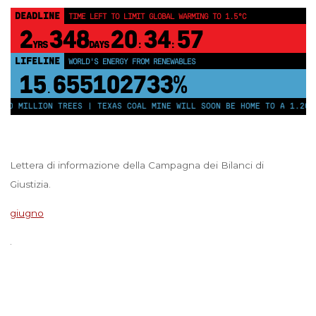
DEADLINE
TIME LEFT TO LIMIT GLOBAL WARMING TO 1.5°C
2
348
20
34
57
YRS
DAYS
:
:
LIFELINE
WORLD'S ENERGY FROM RENEWABLES
15
655102739%
.
50 MILLION TREES | TEXAS COAL MINE WILL SOON BE HOME TO A 1.2GW 
Lettera di informazione della Campagna dei Bilanci di
Giustizia.
giugno
.