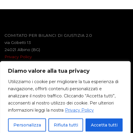
COMITATO PER BILANCI DI GIUSTIZIA 2.0
via Gobetti 13
24021 Albino (BG)
Privacy Policy
Diamo valore alla tua privacy
Powered by
Roseta
&
WordPress
.
Utilizziamo i cookie per migliorare la tua esperienza di
navigazione, offrirti contenuti personalizzati e
©2026 BILANCI DI GIUSTIZIA
analizzare il nostro traffico. Cliccando “Accetta tutti”,
acconsenti al nostro utilizzo dei cookie. Per ulteriori
informazioni leggi la nostra
Privacy Policy
Back
Personalizza
Rifiuta tutti
Accetta tutti
to