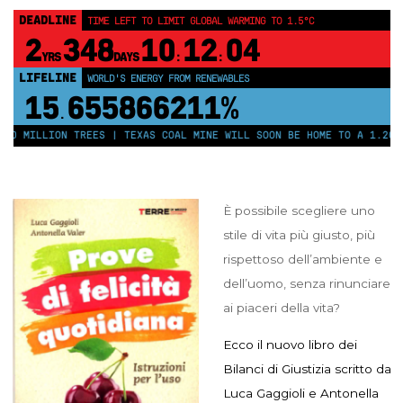
DEADLINE
TIME LEFT TO LIMIT GLOBAL WARMING TO 1.5°C
2
348
10
12
04
YRS
DAYS
:
:
LIFELINE
WORLD'S ENERGY FROM RENEWABLES
15
655866216%
.
50 MILLION TREES | TEXAS COAL MINE WILL SOON BE HOME TO A 1.2GW 
È possibile scegliere uno
stile di vita più giusto, più
rispettoso dell’ambiente e
dell’uomo, senza rinunciare
ai piaceri della vita?
Ecco il nuovo libro dei
Bilanci di Giustizia scritto da
Luca Gaggioli e Antonella