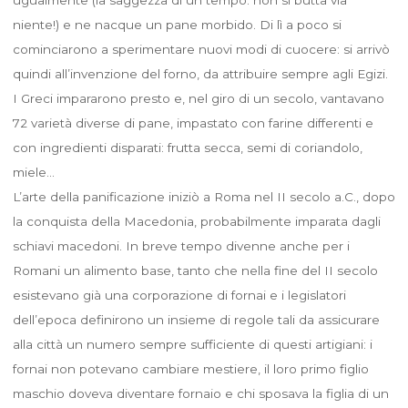
niente!) e ne nacque un pane morbido. Di lì a poco si
cominciarono a sperimentare nuovi modi di cuocere: si arrivò
quindi all’invenzione del forno, da attribuire sempre agli Egizi.
I Greci impararono presto e, nel giro di un secolo, vantavano
72 varietà diverse di pane, impastato con farine differenti e
con ingredienti disparati: frutta secca, semi di coriandolo,
miele…
L’arte della panificazione iniziò a Roma nel II secolo a.C., dopo
la conquista della Macedonia, probabilmente imparata dagli
schiavi macedoni. In breve tempo divenne anche per i
Romani un alimento base, tanto che nella fine del II secolo
esistevano già una corporazione di fornai e i legislatori
dell’epoca definirono un insieme di regole tali da assicurare
alla città un numero sempre sufficiente di questi artigiani: i
fornai non potevano cambiare mestiere, il loro primo figlio
maschio doveva diventare fornaio e chi sposava la figlia di un