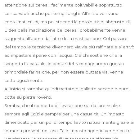
attenzione sui cereali, facilmente coltivabili e soprattutto
conservabili anche per tempi lunghi. All’inizio venivano
consumati crudi, ma poi si scoprì la possibilità di abbrustolirli.
L’idea della macinazione dei cereali probabilmente venne
suggerita all’uomo dall’atto della masticazione. Col passare
del tempo le tecniche divennero via via più raffinate e si arrivò
ad impastare il pane con l’acqua. C’è chi sostiene che la
scoperta fu casuale: le acque del Nilo bagnarono questa
primordiale farina che, per non essere buttata via, venne
cotta ugualmente.
All’inizio si sarebbe quindi trattato di gallette secche e dure,
cotte su pietre roventi.
Sembra che il concetto di lievitazione sia da fare risalire
sempre agli Egizi e sempre per una casualità. Un impasto
dimenticato per un po’ di tempo lievitò naturalmente grazie ai
fermenti presenti nell’aria. Tale impasto rigonfio venne cotto
ugualmente (la saggezza di un tempo: non si butta via