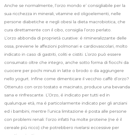
Anche se normalmente, l’orzo mondo e’ consigliabile per la
sua ricchezza in minerali, vitamine ed oligoelementi, nelle
persone diabetiche e negli obesi la dieta macrobiotica, che
cura direttamente con il cibo, consiglia l’orzo perlato.
L’orzo abbonda di proprietà curative: é rimineralizzante delle
ossa, previene le affezioni polmonari e cardiovascolari, molto
indicato in caso di gastriti, coliti e cistiti. L’orzo può essere
consumato oltre che integro, anche sotto forma di fiocchi da
cuocere per pochi minuti in latte o brodo o da aggiungere
nello yogurt. Infine come dimenticare il vecchio caffè d’orzo?
Ottenuto con orzo tostato e macinato, produce una bevanda
sana e rinfrescante. L’Orzo, é indicato per tutti ed in
qualunque età, ma é particolarmente indicato per gli anziani
ed i bambini, mentre l’unica limitazione é posta alle persone
con problemi renali: l’orzo infatti ha molte proteine (ne é il
cereale più ricco) che potrebbero rivelarsi eccessive per