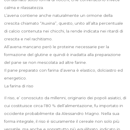
calma e rilassatezza.
L’avena contiene anche naturalmente un ormone della
crescita chiamato “Auxina”, questo, unito all’alta percentuale
di calcio contenuta nei chicchi, la rende indicata nei ritardi di
crescita e nel rachitismo.
All’avena mancano però le proteine necessarie per la
formazione del glutine e quindi è inadatta alla preparazione
del pane se non mescolata ad altre farine.
Il pane preparato con farina d’avena è elastico, dolciastro ed
energetico.
La farina di riso
Il riso, e’ conosciuto da millenni, originario dei popoli asiatici, di
cui costituisce circa l’80 % dell’alimentazione, fu importato in
occidente probabilmente da Alessandro Magno. Nella sua
forma integrale, il riso é sicuramente il cereale non solo più
versatile, ma anche e soprattutto più equilibrato, indicato in