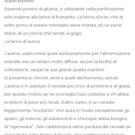
questi pazienti.
Essendo povero di glutine, è utilizzabile nella panificazione
solo insieme alla farina di frumento. La farina d’orzo, che di
solito prima di essere miscelata viene tostata, dà un pane
dolce, di un colore che tende al grigio.
La farina di avena
L’avena, usata ormai quasi esclusivamente per l’alimentazione
animale, era un tempo molto diffusa, sia per la facilità di
coltivazione, sia per le sue grandi qualità nutritive.
Si presenta in chicchi, simili a quelli del frumento, solcati.
L’avena é in assoluto il cereale più ricco di proteine e di grassi,
per questo motivo se ne sconsiglia l’uso costante a chi abbia
problemi di peso e/o renali, d’altro canto, é un cereale
leggermente “eccitante” che aiuta in modo considerevole gli
apatici, gli indecisi, gli adolescenti e chiunque abbia bisogno
di “rigenerarsi”. Tale caratteristica viene perduta dal cereale se
consumato sotto forma di fiocchi, che conferiscono invece