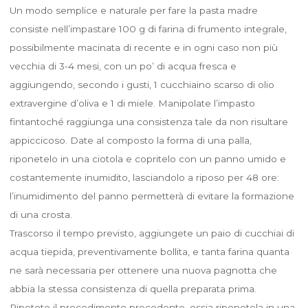
Un modo semplice e naturale per fare la pasta madre
consiste nell’impastare 100 g di farina di frumento integrale,
possibilmente macinata di recente e in ogni caso non più
vecchia di 3-4 mesi, con un po’ di acqua fresca e
aggiungendo, secondo i gusti, 1 cucchiaino scarso di olio
extravergine d’oliva e 1 di miele. Manipolate l’impasto
fintantoché raggiunga una consistenza tale da non risultare
appiccicoso. Date al composto la forma di una palla,
riponetelo in una ciotola e copritelo con un panno umido e
costantemente inumidito, lasciandolo a riposo per 48 ore:
l’inumidimento del panno permetterà di evitare la formazione
di una crosta.
Trascorso il tempo previsto, aggiungete un paio di cucchiai di
acqua tiepida, preventivamente bollita, e tanta farina quanta
ne sarà necessaria per ottenere una nuova pagnotta che
abbia la stessa consistenza di quella preparata prima.
Ripetete il procedimento precedente, ossia riponetela in una