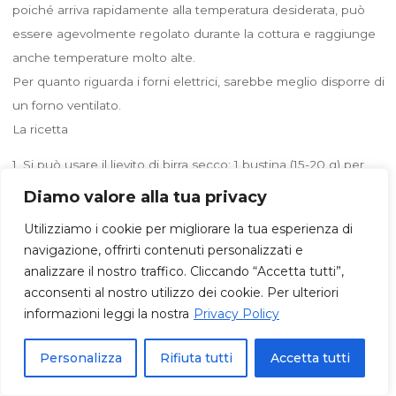
poiché arriva rapidamente alla temperatura desiderata, può
essere agevolmente regolato durante la cottura e raggiunge
anche temperature molto alte.
Per quanto riguarda i forni elettrici, sarebbe meglio disporre di
un forno ventilato.
La ricetta
1. Si può usare il lievito di birra secco: 1 bustina (15-20 g) per
500-1000 g di farina (tenendo presente che usando farina
Diamo valore alla tua privacy
integrale bisogna aumentare la quantità di lievito). Al lievito si
Utilizziamo i cookie per migliorare la tua esperienza di
aggiunge mezzo cucchiaino di zucchero di canna oppure un
navigazione, offrirti contenuti personalizzati e
cucchiaino di miele o di malto (per favorire la lievitazione),
analizzare il nostro traffico. Cliccando “Accetta tutti”,
mettendo il tutto in tre quarti di bicchiere di acqua tiepida. Si
acconsenti al nostro utilizzo dei cookie. Per ulteriori
lascia poi riposare finché produce una bella “schiumetta”.
informazioni leggi la nostra
Privacy Policy
2. E’ preferibile dotarsi di un mulino e usare grano macinato al
momento, perché mantiene tutte le proprietà (infatti
Personalizza
Rifiuta tutti
Accetta tutti
impoverisce già dopo una settimana), aggiungendo