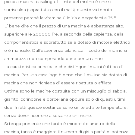
piccola macina casalinga. Il limite del mulino è che si
surriscalda (soprattutto con il mais); questo va tenuto
presente perché la vitamina C inizia a degradarsi a 35 °.
E’ bene dire che il prezzo di una macina è abbastanza alto,
superiore alle 200000 lire, a seconda della capienza, della
componentistica e soprattutto se è dotato di motore elettrico
o è manuale. Dall’esperienza bilancista, il costo del mulino si
ammortizza non comperando pane per un anno.
La caratteristica principale che distingue i mulini è il tipo di
macina. Per uso casalingo è bene che il mulino sia dotato di
macina che non richieda di essere ribattuta o affilata.
Ottime sono le macine costruite con un miscuglio di sabbia,
granito, corindone e porcellana oppure solo di questi ultimi
due. Infatti queste sostanze sono unite ad alte temperature,
senza dover ricorrere a sostanze chimiche.
Si tenga presente che tanto è minore il diametro della
macina, tanto è maggiore il numero di giri a parità di potenza