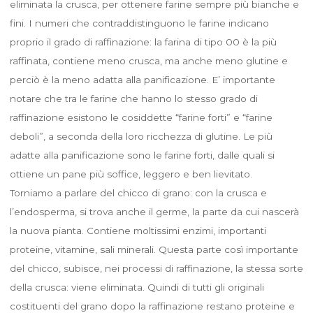
eliminata la crusca, per ottenere farine sempre più bianche e
fini. I numeri che contraddistinguono le farine indicano
proprio il grado di raffinazione: la farina di tipo 00 è la più
raffinata, contiene meno crusca, ma anche meno glutine e
perciò è la meno adatta alla panificazione. E’ importante
notare che tra le farine che hanno lo stesso grado di
raffinazione esistono le cosiddette “farine forti” e “farine
deboli”, a seconda della loro ricchezza di glutine. Le più
adatte alla panificazione sono le farine forti, dalle quali si
ottiene un pane più soffice, leggero e ben lievitato.
Torniamo a parlare del chicco di grano: con la crusca e
l’endosperma, si trova anche il germe, la parte da cui nascerà
la nuova pianta. Contiene moltissimi enzimi, importanti
proteine, vitamine, sali minerali. Questa parte così importante
del chicco, subisce, nei processi di raffinazione, la stessa sorte
della crusca: viene eliminata. Quindi di tutti gli originali
costituenti del grano dopo la raffinazione restano proteine e