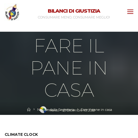
Skip
BILANCI DI GIUSTIZIA
to
CONSUMARE MENO, CONSUMARE MEGLIO!
content
Notizie dalla Segreteria
FARE IL
PANE IN
CASA
Home
Notizie dalla Segreteria
Fare il pane in casa
marco
Dicembre 10, 2012
CLIMATE CLOCK