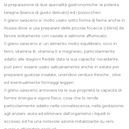
la preparazione di due specialità gastronomiche: la polenta
taragna (bianca di gusto delicato) ed i pizzoccheri.
Il grano saraceno e’ molto usato sotto forma di farina anche in
Russia dove si usa preparare delle piccole focacce (i blinis) da
farcire solitamente con caviale e salmone affumicato.
Il grano saraceno e’ un alimento molto equilibrato, ricco in
ferro, vitamina B, vitamina E e magnesio, particolarmente
adatto alle stagioni fredde data la sua capacita’ riscaldante,
può pero’ essere usato saltuariamente anche in estate per
preparare gustose insalate, unendovi verdure fresche , olive
ed eventualmente formaggi leggeri.
Il grano saraceno annovera tra le sue proprietà la capacità di
fornire energia e vigore fisico, cosa che lo rende
particolarmente adatto nella convalescenza, nella gestazione,
agli anziani; aiuta ad eliminare dall’organismo i liquidi in
eccesso ed ha una notevole azione rivitalizzante su reni,
cuore e ghiandole sessuali.