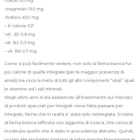
-calcio 50 mg
-magnesio 150 mg
-fosforo 450 mg
– K calorie 321
-vit . B1 0,6 mg
-vit. B2 0,3 mg
– vit. B6 0,7 mg
Come si può facilmente vedere, non solo la farina bianca ha
più calorie di quella integrale (per la maggior presenza di
amidi) ma circa la metà di tutti gli altri componenti “vitali” quali
le vitamine ed i sali minerali.
Negli ultimi anni si sta assistendo all’inserimento sul mercato
di prodotti spacciati per integrali: viene fatta passare per
integrale, farina che in realtà e’ stata solo reintegrata. Si tratta
di farina bianca raffinata con aggiunta di crusca, che cerca di
ricostruire quello che é stato in precedenza distrutto. Quindi,
occhio alle etichette! Esistono due/tre marche famosissime in