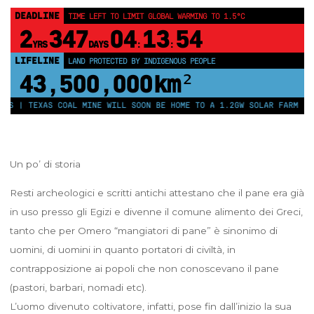
DEADLINE
TIME LEFT TO LIMIT GLOBAL WARMING TO 1.5°C
2
347
04
13
52
YRS
DAYS
:
:
LIFELINE
LAND PROTECTED BY INDIGENOUS PEOPLE
43,500,000
km²
EXAS COAL MINE WILL SOON BE HOME TO A 1.2GW SOLAR FARM | CHINA G
Un po’ di storia
Resti archeologici e scritti antichi attestano che il pane era già
in uso presso gli Egizi e divenne il comune alimento dei Greci,
tanto che per Omero “mangiatori di pane” è sinonimo di
uomini, di uomini in quanto portatori di civiltà, in
contrapposizione ai popoli che non conoscevano il pane
(pastori, barbari, nomadi etc).
L’uomo divenuto coltivatore, infatti, pose fin dall’inizio la sua