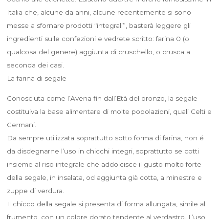
Italia che, alcune da anni, alcune recentemente si sono
messe a sfornare prodotti “integrali”, basterà leggere gli
ingredienti sulle confezioni e vedrete scritto: farina 0 (o
qualcosa del genere) aggiunta di cruschello, o crusca a
seconda dei casi.
La farina di segale
Conosciuta come l’Avena fin dall’Età del bronzo, la segale
costituiva la base alimentare di molte popolazioni, quali Celti e
Germani.
Da sempre utilizzata soprattutto sotto forma di farina, non é
da disdegnarne l’uso in chicchi integri, soprattutto se cotti
insieme al riso integrale che addolcisce il gusto molto forte
della segale, in insalata, od aggiunta già cotta, a minestre e
zuppe di verdura.
Il chicco della segale si presenta di forma allungata, simile al
frumento, con un colore dorato tendente al verdastro. L’uso