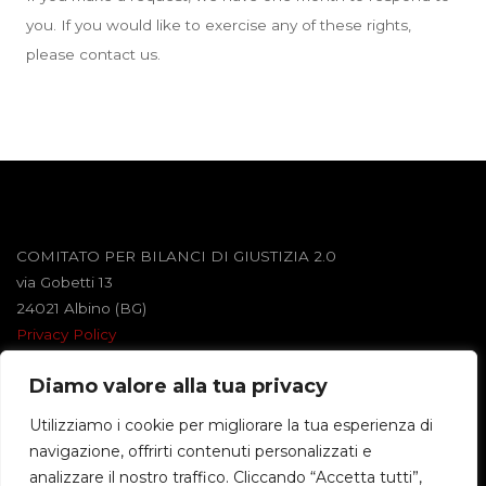
you. If you would like to exercise any of these rights,
please contact us.
COMITATO PER BILANCI DI GIUSTIZIA 2.0
via Gobetti 13
24021 Albino (BG)
Privacy Policy
Diamo valore alla tua privacy
Powered by
Roseta
&
WordPress
.
Utilizziamo i cookie per migliorare la tua esperienza di
navigazione, offrirti contenuti personalizzati e
©2026 BILANCI DI GIUSTIZIA
analizzare il nostro traffico. Cliccando “Accetta tutti”,