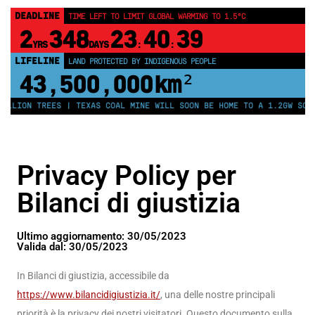
DEADLINE
TIME LEFT TO LIMIT GLOBAL WARMING TO 1.5°C
2
348
23
40
38
YRS
DAYS
:
:
LIFELINE
LAND PROTECTED BY INDIGENOUS PEOPLE
43,500,000
km²
LION TREES | TEXAS COAL MINE WILL SOON BE HOME TO A 1.2GW SOLAR 
Privacy Policy per
Bilanci di giustizia
Ultimo aggiornamento: 30/05/2023
Valida dal: 30/05/2023
In Bilanci di giustizia, accessibile da
https://www.bilancidigiustizia.it/
, una delle nostre principali
priorità è la privacy dei nostri visitatori. Questo documento sulla