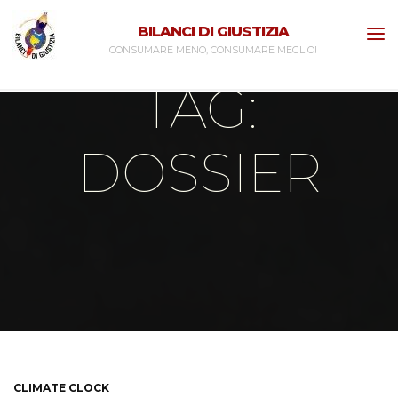
Skip
BILANCI DI GIUSTIZIA
to
CONSUMARE MENO, CONSUMARE MEGLIO!
content
TAG:
DOSSIER
Home
Posts tagged "dossier"
CLIMATE CLOCK