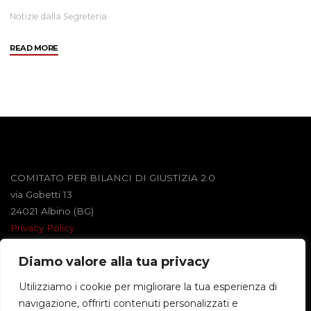
Notizie dalla Segreteria
"Fare
READ MORE
il
pane
in
casa"
COMITATO PER BILANCI DI GIUSTIZIA 2.0
via Gobetti 13
24021 Albino (BG)
Privacy Policy
Diamo valore alla tua privacy
Powered by
Roseta
&
WordPress
.
Utilizziamo i cookie per migliorare la tua esperienza di
navigazione, offrirti contenuti personalizzati e
©2026 BILANCI DI GIUSTIZIA