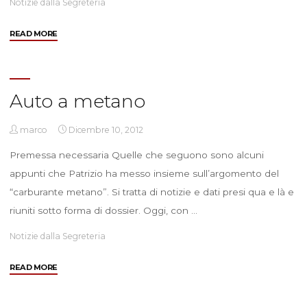
Notizie dalla Segreteria
"Il
READ MORE
rito
del
cibo"
Auto a metano
marco
Dicembre 10, 2012
Premessa necessaria Quelle che seguono sono alcuni
appunti che Patrizio ha messo insieme sull’argomento del
“carburante metano”. Si tratta di notizie e dati presi qua e là e
riuniti sotto forma di dossier. Oggi, con …
Notizie dalla Segreteria
"Auto
READ MORE
a
metano"