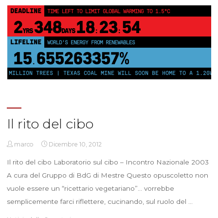
DEADLINE
TIME LEFT TO LIMIT GLOBAL WARMING TO 1.5°C
2
348
18
23
54
YRS
DAYS
:
:
LIFELINE
WORLD'S ENERGY FROM RENEWABLES
15
655263362%
.
0 MILLION TREES | TEXAS COAL MINE WILL SOON BE HOME TO A 1.2GW S
Il rito del cibo
marco
Dicembre 10, 2012
Il rito del cibo Laboratorio sul cibo – Incontro Nazionale 2003
A cura del Gruppo di BdG di Mestre Questo opuscoletto non
vuole essere un “ricettario vegetariano”… vorrebbe
semplicemente farci riflettere, cucinando, sul ruolo del …