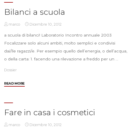
Bilanci a scuola
marco
Dicembre 10, 2012
a scuola di bilanci! Laboratorio Incontro annuale 2003
Focalizzare solo alcuni ambiti, molto semplici e condivisi
dai/lle ragazzi/e. Per esempio quello dell’energia, o dell’acqua,
o della carta: 1. facendo una rilevazione a freddo per un …
Dossier
"Bilanci
READ MORE
a
scuola"
Fare in casa i cosmetici
marco
Dicembre 10, 2012