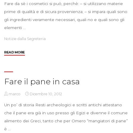
Fare da sè i cosmetici si può, perchè: – si utilizzano materie
prime di qualità e di sicura provenienza; – si impara quali sono
gli ingredienti veramente necessari, quali no e quali sono gli
elementi …
Notizie dalla Segreteria
"Fare
READ MORE
in
casa
i
cosmetici"
Fare il pane in casa
marco
Dicembre 10, 2012
Un po’ di storia Resti archeologici e scritti antichi attestano
che il pane era già in uso presso gli Egizi e divenne il comune
alimento dei Greci, tanto che per Omero “mangiatori di pane”
è …