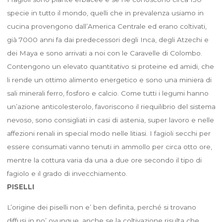
specie in tutto il mondo, quelli che in prevalenza usiamo in
cucina provengono dall’America Centrale ed erano coltivati,
già 7000 anni fa dai predecessori degli Inca, degli Atzechi e
dei Maya e sono arrivati a noi con le Caravelle di Colombo.
Contengono un elevato quantitativo si proteine ed amidi, che
li rende un ottimo alimento energetico e sono una miniera di
sali minerali ferro, fosforo e calcio. Come tutti i legumi hanno
un’azione anticolesterolo, favoriscono il riequilibrio del sistema
nevoso, sono consigliati in casi di astenia, super lavoro e nelle
affezioni renali in special modo nelle litiasi. I fagioli secchi per
essere consumati vanno tenuti in ammollo per circa otto ore,
mentre la cottura varia da una a due ore secondo il tipo di
fagiolo e il grado di invecchiamento.
PISELLI
L’origine dei piselli non e’ ben definita, perché si trovano
diffusi in po’ ovunque, anche se la coltivazione risulta che