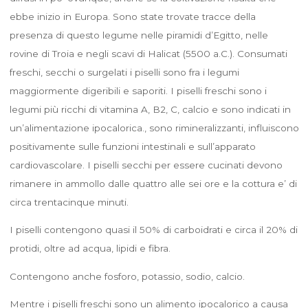
ebbe inizio in Europa. Sono state trovate tracce della
presenza di questo legume nelle piramidi d’Egitto, nelle
rovine di Troia e negli scavi di Halicat (5500 a.C.). Consumati
freschi, secchi o surgelati i piselli sono fra i legumi
maggiormente digeribili e saporiti. I piselli freschi sono i
legumi più ricchi di vitamina A, B2, C, calcio e sono indicati in
un’alimentazione ipocalorica., sono rimineralizzanti, influiscono
positivamente sulle funzioni intestinali e sull’apparato
cardiovascolare. I piselli secchi per essere cucinati devono
rimanere in ammollo dalle quattro alle sei ore e la cottura e’ di
circa trentacinque minuti.
I piselli contengono quasi il 50% di carboidrati e circa il 20% di
protidi, oltre ad acqua, lipidi e fibra.
Contengono anche fosforo, potassio, sodio, calcio.
Mentre i piselli freschi sono un alimento ipocalorico a causa