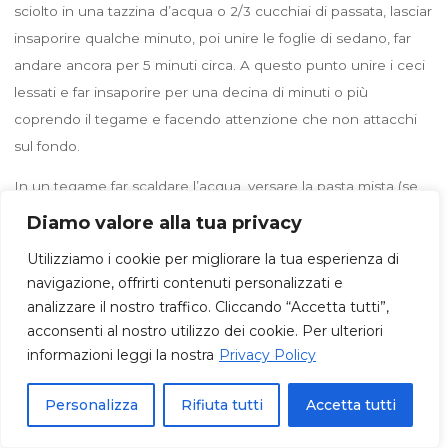
sciolto in una tazzina d’acqua o 2/3 cucchiai di passata, lasciar
insaporire qualche minuto, poi unire le foglie di sedano, far
andare ancora per 5 minuti circa. A questo punto unire i ceci
lessati e far insaporire per una decina di minuti o più
coprendo il tegame e facendo attenzione che non attacchi
sul fondo.
In un tegame far scaldare l’acqua, versare la pasta mista (se
non la trovate in commercio fatela unendo vari formati di
Diamo valore alla tua privacy
pasta con lo stesso tempo di cottura, spezzandola con le
Utilizziamo i cookie per migliorare la tua esperienza di
mani) unite tanta acqua quanta ne basterà per cuocere la
navigazione, offrirti contenuti personalizzati e
pasta e essere assorbita (meglio metterne poca e
analizzare il nostro traffico. Cliccando “Accetta tutti”,
aggiungerne in seguito se necessario). Alla fine deve restare
acconsenti al nostro utilizzo dei cookie. Per ulteriori
una insieme di pasta e ceci in un sughetto denso e rossastro.
informazioni leggi la nostra
Privacy Policy
Fagioli all’uccelletto.
Personalizza
Rifiuta tutti
Accetta tutti
Ricetta classica di casa mia, tipica toscana.