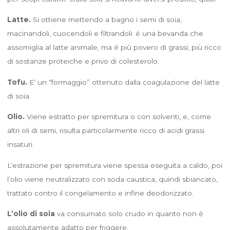
Latte.
Si ottiene mettendo a bagno i semi di soia,
macinandoli, cuocendoli e filtrandoli: é una bevanda che
assomiglia al latte animale, ma é più povero di grassi, più ricco
di sostanze proteiche e privo di colesterolo.
Tofu.
E’ un “formaggio” ottenuto dalla coagulazione del latte
di soia.
Olio.
Viene estratto per spremitura o con solventi, e, come
altri oli di semi, risulta particolarmente ricco di acidi grassi
insaturi.
L’estrazione per spremitura viene spessa eseguita a caldo, poi
l’olio viene neutralizzato con soda caustica, quindi sbiancato,
trattato contro il congelamento e infine deodorizzato.
L’olio di soia
va consumato solo crudo in quanto non è
assolutamente adatto per friggere.