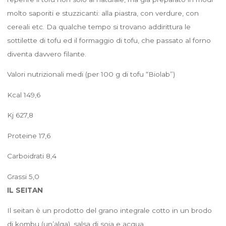
molto saporiti e stuzzicanti: alla piastra, con verdure, con
cereali etc. Da qualche tempo si trovano addirittura le
sottilette di tofu ed il formaggio di tofu, che passato al forno
diventa davvero filante.
Valori nutrizionali medi (per 100 g di tofu “Biolab”)
Kcal 149,6
Kj 627,8
Proteine 17,6
Carboidrati 8,4
Grassi 5,0
IL SEITAN
Il seitan è un prodotto del grano integrale cotto in un brodo
di kombu (un’alga), salsa di soia e acqua.