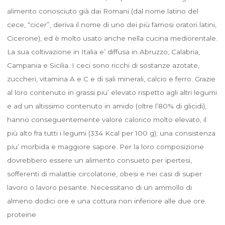
alimento conosciuto già dai Romani (dal nome latino del
cece, “cicer”, deriva il nome di uno dei più famosi oratori latini,
Cicerone), ed è molto usato anche nella cucina mediorentale.
La sua coltivazione in Italia e’ diffusa in Abruzzo, Calabria,
Campania e Sicilia. I ceci sono ricchi di sostanze azotate,
zuccheri, vitamina A e C e di sali minerali, calcio e ferro. Grazie
al loro contenuto in grassi piu’ elevato rispetto agli altri legumi
e ad un altissimo contenuto in amido (oltre l’80% di glicidi),
hanno conseguentemente valore calorico molto elevato, il
più alto fra tutti i legumi (334 Kcal per 100 g); una consistenza
piu’ morbida e maggiore sapore. Per la loro composizione
dovrebbero essere un alimento consueto per ipertesi,
sofferenti di malattie circolatorie, obesi e nei casi di super
lavoro o lavoro pesante. Necessitano di un ammollo di
almeno dodici ore e una cottura non inferiore alle due ore.
proteine