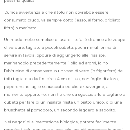
pessima qualità.
L’unica avvertenza è che il tofu non dovrebbe essere
consumato crudo, va sempre cotto (lesso, al forno, grigliato,
fritto) o marinato.
Un modo molto semplice di usare il tofu, è di unirlo alle zuppe
di verdure, tagliato a piccoli cubetti, pochi minuti prima di
servire in tavola, oppure di aggiungerlo alle insalate,
marinandolo precedentemente il olio ed aromi, io ho
l’abitudine di conservare in un vaso di vetro (in frigorifero) del
tofu tagliato a dadi di circa 4 cm di lato, con foglie di alloro,
peperoncino, aglio schiacciato ed olio extravergine, al
momento opportuno, non ho che da sgocciolarlo e tagliarlo a
cubetti per fare di un’insalata mista un piatto unico, o di una
bruschetta al pomodoro, un secondo leggero e saporito.
Nei negozi di alimentazione biologica, potrete facilmente
reperire il tofu non solo al naturale, ma già preparato in modi