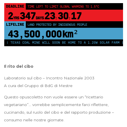
DEADLINE
TIME LEFT TO LIMIT GLOBAL WARMING TO 1.5°C
2
347
23
30
16
YRS
DAYS
:
:
LIFELINE
LAND PROTECTED BY INDIGENOUS PEOPLE
43,500,000
km²
EXAS COAL MINE WILL SOON BE HOME TO A 1.2GW SOLAR FARM | CHINA G
Il rito del cibo
Laboratorio sul cibo – Incontro Nazionale 2003
A cura del Gruppo di BdG di Mestre
Questo opuscoletto non vuole essere un “ricettario
vegetariano”… vorrebbe semplicemente farci riflettere,
cucinando, sul ruolo del cibo e del rapporto produzione –
consumo nelle nostre giornate.