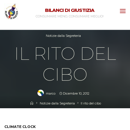
Skip
BILANCI DI GIUSTIZIA
to
CONSUMARE MENO, CONSUMARE MEGLIO!
content
Notizie dalla Segreteria
IL RITO DEL
CIBO
marco
Dicembre 10, 2012
Home
Notizie dalla Segreteria
Il rito del cibo
CLIMATE CLOCK