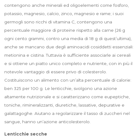
contengono anche minerali ed oligoelementi come fosforo,
potassio, magnesio, calcio, zinco, magnesio e rame; i suoi
germogli sono ricchi di vitamina C, contengono una
percentuale maggiore di proteine rispetto alla carne (26 g
ogni cento grammi, contro una media di 18 g di quest’ultima),
anche se mancano due degli aminoacidi cosiddetti essenziali:
metionina e cistina. Tuttavia è sufficiente associarle ai cereali
e si ottiene un piatto unico completo e nutriente, con in più il
notevole vantaggio di essere privo di colesterolo.
Costituiscono un alimento con un’alta percentuale di calorie:
ben 325 per 100 g. Le lenticchie, svolgono una azione
altamente nutrizionale e si caratterizzano come eupeptiche,
toniche, rimineralizzanti, diuretiche, lassative, depurative e
galattagoghe. Aiutano a regolarizzare il tasso di zuccheri nel
sangue, hanno un’azione anticolesterolo.
Lenticchie secche