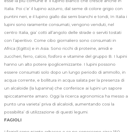
esse la più comune e’ il lupino bianco che cresce anche in
Italia. Poi c’e’ il lupino azzurro, dal seme di colore grigio con
puntini neri, e il lupino giallo dai semi bianchi e tondi, In Italia i
lupini sono raramente consumati, vengono venduti, nel
centro Italia, gia’ cotti all’angolo delle strade o serviti tostati
con l’aperitivo. Come cibo giornaliero sono consumati in
Africa (Egitto) e in Asia. Sono ricchi di proteine, amidi e
zuccheri, ferro, calcio, fosforo e vitamine del gruppo B. I lupini
hanno un alto potere ipoglicemizzante. I lupini possono
essere consumati solo dopo un lungo periodo di ammollo, in
acqua corrente, e bollitura in acqua salata per la presenza di
un alcaloide (la lupanina) che conferisce ai lupini un sapore
spiccatamente amaro. Oggi la ricerca agronomica ha messo a
punto una varieta’ priva di alcaloidi, aumentando cosi la
possibilita’ di utilizzazione di questi legumi.
FAGIOLI
I fagioli sono piante erbacee e se ne conoscono circa 150