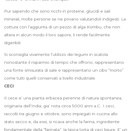
Pur sapendo che sono ricchi in proteine, glucidi e sali
minerali, molte persone se ne privano valutandoli indigesti. La
cottura con l’aggiunta di un pezzo di alga Kombu, che non
altera in alcun modo il loro sapore, li rende facilmente
digeribili.
Si sconsiglia vivamente l’utilizzo dei legumi in scatola
nonostante il risparmio di tempo che offrono, rappresentano
una fonte smisurata di sale e rappresentano un cibo “morto”
come tutti quelli conservati a livello industriale.
CECI
Il cece e’ una pianta erbacea perenne di natura spontanea,
originaria dell’India, gia’ nota circa 5000 anni a.C.. I ceci,
raccolti tra giugno e ottobre, sono impiegati in cucina allo
stato secco e, da essi, si ricava anche la farina, ingrediente
fondamentale della “farinata”, la tipica torta di ceci ligure. E’ un