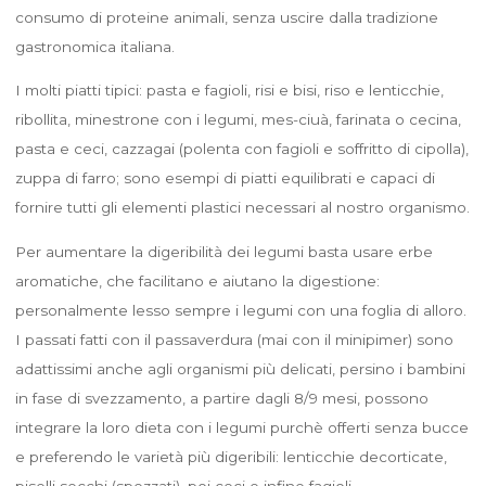
consumo di proteine animali, senza uscire dalla tradizione
gastronomica italiana.
I molti piatti tipici: pasta e fagioli, risi e bisi, riso e lenticchie,
ribollita, minestrone con i legumi, mes-ciuà, farinata o cecina,
pasta e ceci, cazzagai (polenta con fagioli e soffritto di cipolla),
zuppa di farro; sono esempi di piatti equilibrati e capaci di
fornire tutti gli elementi plastici necessari al nostro organismo.
Per aumentare la digeribilità dei legumi basta usare erbe
aromatiche, che facilitano e aiutano la digestione:
personalmente lesso sempre i legumi con una foglia di alloro.
I passati fatti con il passaverdura (mai con il minipimer) sono
adattissimi anche agli organismi più delicati, persino i bambini
in fase di svezzamento, a partire dagli 8/9 mesi, possono
integrare la loro dieta con i legumi purchè offerti senza bucce
e preferendo le varietà più digeribili: lenticchie decorticate,
piselli secchi (spezzati), poi ceci e infine fagioli.