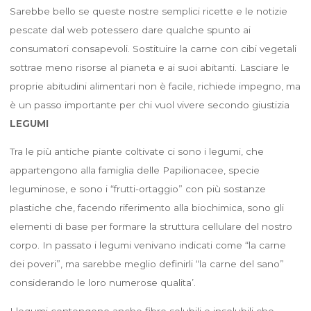
Sarebbe bello se queste nostre semplici ricette e le notizie
pescate dal web potessero dare qualche spunto ai
consumatori consapevoli. Sostituire la carne con cibi vegetali
sottrae meno risorse al pianeta e ai suoi abitanti. Lasciare le
proprie abitudini alimentari non è facile, richiede impegno, ma
è un passo importante per chi vuol vivere secondo giustizia
LEGUMI
Tra le più antiche piante coltivate ci sono i legumi, che
appartengono alla famiglia delle Papilionacee, specie
leguminose, e sono i “frutti-ortaggio” con più sostanze
plastiche che, facendo riferimento alla biochimica, sono gli
elementi di base per formare la struttura cellulare del nostro
corpo. In passato i legumi venivano indicati come “la carne
dei poveri”, ma sarebbe meglio definirli “la carne del sano”
considerando le loro numerose qualita’.
I legumi contengono anche fibre solubili e insolubili che