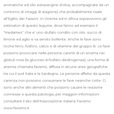
aromatiche ed olio extravergine d’oliva, accompagnate da un
contorno di ortaggi di stagione) che probabilmente risale
all’Egitto dei Faraoni. In Oriente ed in Africa sopravvivono gli
estimatori di questo legume, dove fanno ad esempio il
“medames” che e’ uno stufato condito con olio, succo di
limone ed aglio e va servito bollente. Anche le fave sono
ricche ferro, fosforo, calcio e di vitamine del gruppo B. Le fave
possono provocare nelle persone carenti di un enzima nei
globuli rossi (la glucosio-6-fosfato-deidrogenasi), una forma di
anemia chiamata favismo, diffusa in alcune aree geografiche
tra cui il sud Italia e la Sardegna. Le persone affette da questa
carenza non pososno consumare le fave neanche cotte. Ci
sono anche altri alimenti che possono cauare le reazione
connesse a questa patologia, per maggiori informazioni
consultare il sito dell’Associazione Italiana Favismo
www.favismo.it .