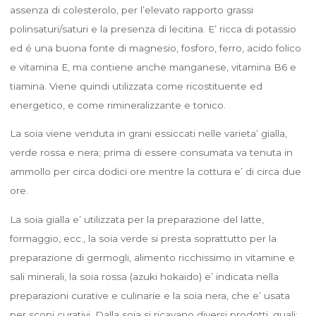
assenza di colesterolo, per l’elevato rapporto grassi
polinsaturi/saturi e la presenza di lecitina. E’ ricca di potassio
ed é una buona fonte di magnesio, fosforo, ferro, acido folico
e vitamina E, ma contiene anche manganese, vitamina B6 e
tiamina. Viene quindi utilizzata come ricostituente ed
energetico, e come rimineralizzante e tonico.
La soia viene venduta in grani essiccati nelle varieta’ gialla,
verde rossa e nera; prima di essere consumata va tenuta in
ammollo per circa dodici ore mentre la cottura e’ di circa due
ore.
La soia gialla e’ utilizzata per la preparazione del latte,
formaggio, ecc., la soia verde si presta soprattutto per la
preparazione di germogli, alimento ricchissimo in vitamine e
sali minerali, la soia rossa (azuki hokaido) e’ indicata nella
preparazioni curative e culinarie e la soia nera, che e’ usata
per scopi curativi. Dalla soia si ricavano diversi prodotti, quali: