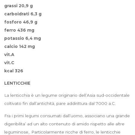
grassi 20,9 g
carboidrati 6,3 g
fosforo 46,9 g
ferro 436 mg
potassio 6,4 mg
calcio 142 mg
vit.A
vit.C
kcal 326
LENTICCHIE
La lenticchia è un legume originario dell’Asia sud-occidentale
coltivato fin dall’antichità, pare addirittura dal 7000 a.C.
Fra i primi legumi consumati dall’uomo, associano una grande
digeribilita’ ad un alto contenuto di amido rispetto alle altre
leguminose,. Particolarmente ricche di ferro, le lenticchie