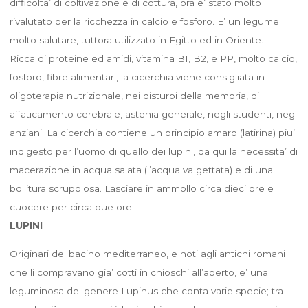
difficolta’ di coltivazione e di cottura, ora e’ stato molto
rivalutato per la ricchezza in calcio e fosforo. E’ un legume
molto salutare, tuttora utilizzato in Egitto ed in Oriente.
Ricca di proteine ed amidi, vitamina B1, B2, e PP, molto calcio,
fosforo, fibre alimentari, la cicerchia viene consigliata in
oligoterapia nutrizionale, nei disturbi della memoria, di
affaticamento cerebrale, astenia generale, negli studenti, negli
anziani. La cicerchia contiene un principio amaro (latirina) piu’
indigesto per l’uomo di quello dei lupini, da qui la necessita’ di
macerazione in acqua salata (l’acqua va gettata) e di una
bollitura scrupolosa. Lasciare in ammollo circa dieci ore e
cuocere per circa due ore.
LUPINI
Originari del bacino mediterraneo, e noti agli antichi romani
che li compravano gia’ cotti in chioschi all’aperto, e’ una
leguminosa del genere Lupinus che conta varie specie; tra