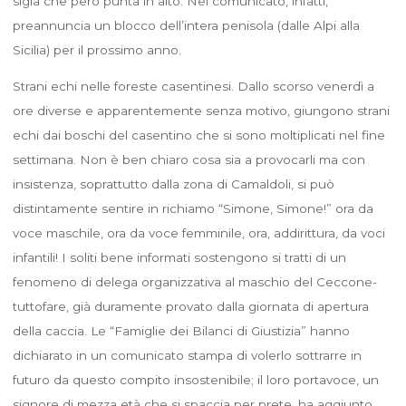
sigla che però punta in alto. Nel comunicato, infatti,
preannuncia un blocco dell’intera penisola (dalle Alpi alla
Sicilia) per il prossimo anno.
Strani echi nelle foreste casentinesi. Dallo scorso venerdì a
ore diverse e apparentemente senza motivo, giungono strani
echi dai boschi del casentino che si sono moltiplicati nel fine
settimana. Non è ben chiaro cosa sia a provocarli ma con
insistenza, soprattutto dalla zona di Camaldoli, si può
distintamente sentire in richiamo “Simone, Simone!” ora da
voce maschile, ora da voce femminile, ora, addirittura, da voci
infantili! I soliti bene informati sostengono si tratti di un
fenomeno di delega organizzativa al maschio del Ceccone-
tuttofare, già duramente provato dalla giornata di apertura
della caccia. Le “Famiglie dei Bilanci di Giustizia” hanno
dichiarato in un comunicato stampa di volerlo sottrarre in
futuro da questo compito insostenibile; il loro portavoce, un
signore di mezza età che si spaccia per prete, ha aggiunto