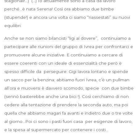
stagionali!…) (…) Io attualmente sono a casa da lavoro
perché…è nata Serena! Così ora abbiamo due bimbe
(stupende!) e ancora una volta ci siamo “riassestati” su nuovi
equilibri.
Anche se non siamo bilancisti “ligi al dovere”, continuiamo a
partecipare alle riunioni del gruppo di Ivrea per confrontarci e
promuovere alcune iniziative. E continuiamo a cercare di
essere coerenti con un ideale di essenzialità che però è
spesso difficile da perseguire: Gigi lavora lontano e spende
un sacco per la benzina; abitiamo fuori Ivrea, c’è un pullman
all’ora e muoversi è davvero scomodo, specie con due bimbe
(sennò basterebbe anche una bici !). Così cerchiamo di non
cedere alla tentazione di prendere la seconda auto, ma poi
quella che abbiamo magari fa avanti e indietro due o tre volte
al giorno…Poi ci sono i pasti fuori casa per esigenze di lavoro,
e la spesa al supermercato per contenere i costi…