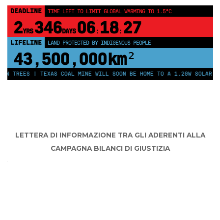
DEADLINE
TIME LEFT TO LIMIT GLOBAL WARMING TO 1.5°C
2
346
06
18
27
YRS
DAYS
:
:
LIFELINE
LAND PROTECTED BY INDIGENOUS PEOPLE
43,500,000
km²
TREES | TEXAS COAL MINE WILL SOON BE HOME TO A 1.2GW SOLAR FARM 
LETTERA DI INFORMAZIONE TRA GLI ADERENTI ALLA
CAMPAGNA BILANCI DI GIUSTIZIA