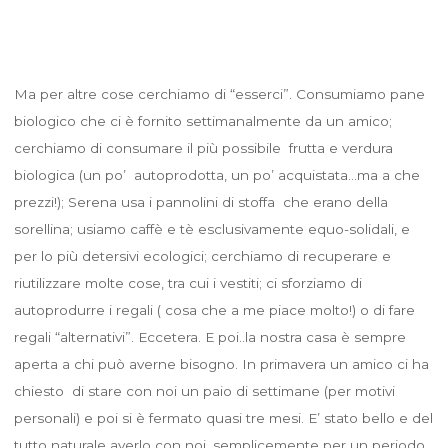
Ma per altre cose cerchiamo di “esserci”. Consumiamo pane
biologico che ci è fornito settimanalmente da un amico;
cerchiamo di consumare il più possibile frutta e verdura
biologica (un po’ autoprodotta, un po’ acquistata…ma a che
prezzi!); Serena usa i pannolini di stoffa che erano della
sorellina; usiamo caffè e tè esclusivamente equo-solidali, e
per lo più detersivi ecologici; cerchiamo di recuperare e
riutilizzare molte cose, tra cui i vestiti; ci sforziamo di
autoprodurre i regali ( cosa che a me piace molto!) o di fare
regali “alternativi”. Eccetera. E poi..la nostra casa è sempre
aperta a chi può averne bisogno. In primavera un amico ci ha
chiesto di stare con noi un paio di settimane (per motivi
personali) e poi si è fermato quasi tre mesi. E’ stato bello e del
tutto naturale averlo con noi, semplicemente per un periodo