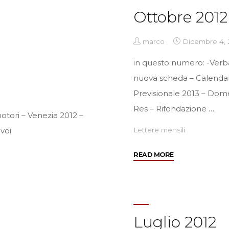
29
Ottobre 2012
agosto
al
1
marco
Dicembre 4, 
settembre
in questo numero: -Verba
2013"
nuova scheda – Calendari
Previsionale 2013 – Dome
Res – Rifondazione …
otori – Venezia 2012 –
orando per / voi
Lettere mensili
"Ottobre
READ MORE
2012"
Luglio 2012