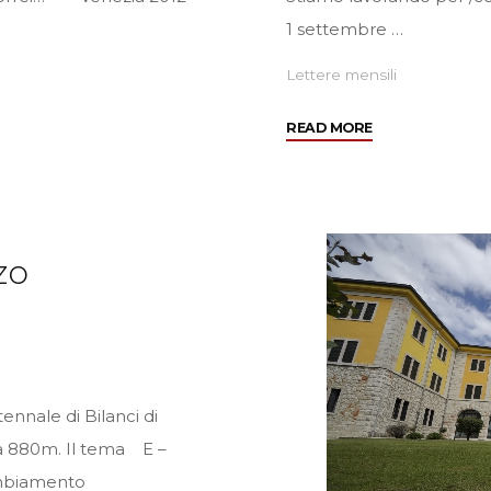
1 settembre …
Lettere mensili
"Febbraio
READ MORE
2013"
zo
nnale di Bilanci di
 a 880m. Il tema E –
ambiamento