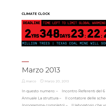
CLIMATE CLOCK
DEADLINE
TIME LEFT TO LIMIT GLOBAL WARMING
2
348
23
22
YRS
DAYS
:
:
T 250 MILLION TREES | TEXAS COAL MINE WILL SOON BE
Marzo 2013
marco
Marzo 20, 2013
In questo numero: – Incontro Referenti del 6
Annuale La struttura – Il contatore delle sch
(programma completo) – Il laboratorio che v