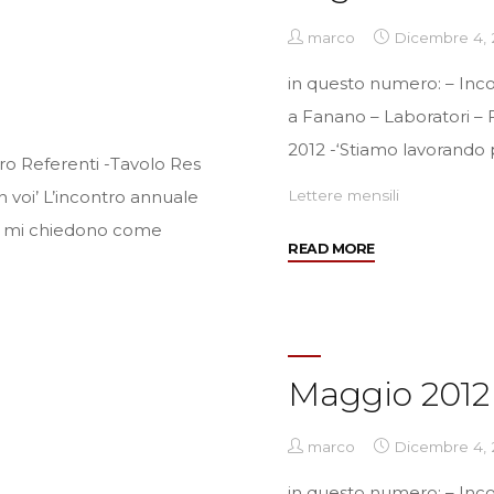
marco
Dicembre 4, 
in questo numero: – Incon
a Fanano – Laboratori – F
2012 -‘Stiamo lavorando 
ro Referenti -Tavolo Res
 voi’ L’incontro annuale
Lettere mensili
ti mi chiedono come
"Luglio
READ MORE
2012"
Maggio 2012
marco
Dicembre 4, 
in questo numero: – Inco