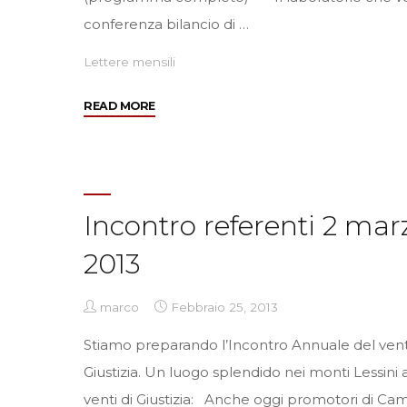
conferenza bilancio di …
Lettere mensili
"Marzo
READ MORE
2013"
Incontro referenti 2 mar
2013
marco
Febbraio 25, 2013
Stiamo preparando l’Incontro Annuale del vente
Giustizia. Un luogo splendido nei monti Lessini
venti di Giustizia: Anche oggi promotori di C