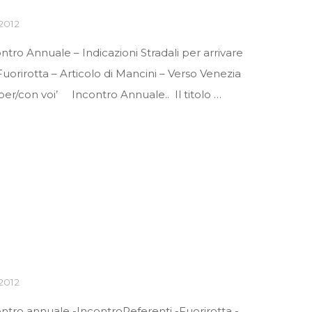
2012
tro Annuale – Indicazioni Stradali per arrivare
uorirotta – Articolo di Mancini – Verso Venezia
per/con voi’ Incontro Annuale.. Il titolo …
2012
ntro annuale -IncontroReferenti -Fuorirotta -