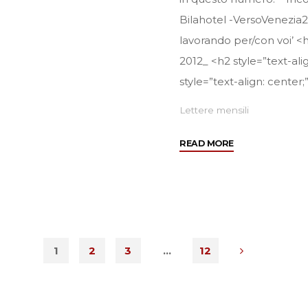
Bilahotel -VersoVenezia2
lavorando per/con voi’ <h
2012_ <h2 style=”text-al
style=”text-align: center;
Lettere mensili
"Maggio
READ MORE
2012"
1
2
3
…
12