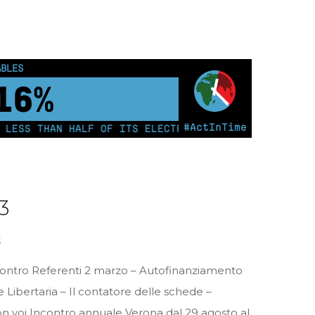
OUS PEOPLE
0
km²
#ActInTime
 THAN HALF OF ITS ELECTRICITY FROM COAL FOR THE F
3
3
contro Referenti 2 marzo – Autofinanziamento
 Libertaria – Il contatore delle schede –
n voi Incontro annuale Verona dal 29 agosto al