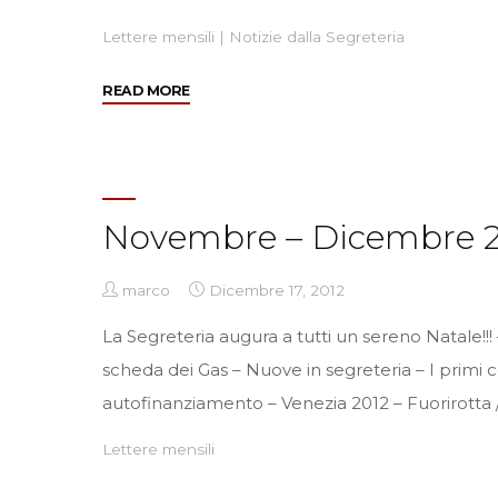
Lettere mensili
|
Notizie dalla Segreteria
"Incontro
READ MORE
referenti
2
marzo
2013"
Novembre – Dicembre 2
marco
Dicembre 17, 2012
La Segreteria augura a tutti un sereno Natale!!
scheda dei Gas – Nuove in segreteria – I primi c
autofinanziamento – Venezia 2012 – Fuorirotta 
Lettere mensili