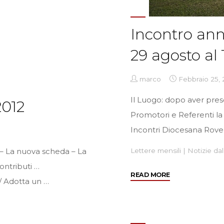
Incontro ann
29 agosto al
marco
Febbraio 25, 
Il Luogo: dopo aver pres
012
Promotori e Referenti la
Incontri Diocesana Rover
! – La nuova scheda – La
Lettere mensili
|
Notizie dal
ontributi …
"Incontro
READ MORE
/ Adotta un …
annuale
Verona
dal