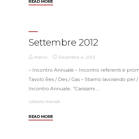
"Novembre
READ MORE
–
Dicembre
2012"
Settembre 2012
marco
Dicembre 4, 2012
– Incontro Annuale – Incontro referenti e prom
Tavolo Res / Des / Gas – Stiamo lav
Incontro Annuale.. “Carissimi …
Lettere mensili
"Settembre
READ MORE
2012"