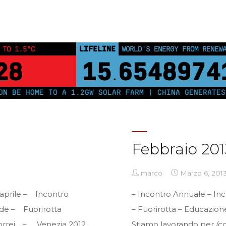
Home
Posts tagged "Lettere Mensili"
LIFELINE
 TO 1.5°C
LAND PROTECTED BY INDIGEN
27
43,500,00
 HOME TO A 1.2GW SOLAR FARM | CHINA GENERATES LESS
Febbraio 201
marco
Marzo 6, 201
 aprile – Incontro
– Incontro Annuale – In
ede – Fuorirotta
– Fuorirotta – Educazione
orrei… – Venezia 2012
Stiamo lavorando per /co