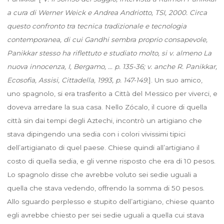
a cura di Werner Weick e Andrea Andriotto, TSI, 2000. Circa
questo confronto tra tecnica tradizionale e tecnologia
contemporanea, di cui Gandhi sembra proprio consapevole,
Panikkar stesso ha riflettuto e studiato molto, si v. almeno La
nuova innocenza, I, Bergamo, … p. 135-36; v. anche R. Panikkar,
Ecosofia, Assisi, Cittadella, 1993, p. 147-149.
]. Un suo amico,
uno spagnolo, si era trasferito a Città del Messico per viverci, e
doveva arredare la sua casa. Nello Zócalo, il cuore di quella
città sin dai tempi degli Aztechi, incontrò un artigiano che
stava dipingendo una sedia con i colori vivissimi tipici
dell’artigianato di quel paese. Chiese quindi all’artigiano il
costo di quella sedia, e gli venne risposto che era di 10 pesos.
Lo spagnolo disse che avrebbe voluto sei sedie uguali a
quella che stava vedendo, offrendo la somma di 50 pesos.
Allo sguardo perplesso e stupito dell’artigiano, chiese quanto
egli avrebbe chiesto per sei sedie uguali a quella cui stava