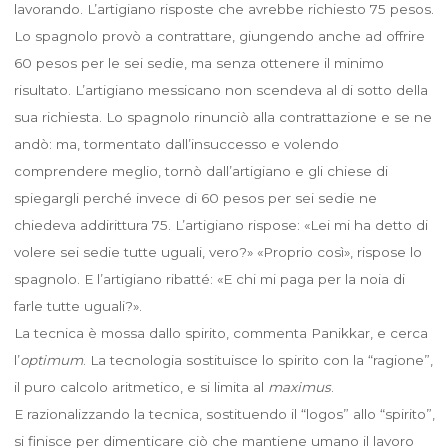
lavorando. L’artigiano risposte che avrebbe richiesto 75 pesos.
Lo spagnolo provò a contrattare, giungendo anche ad offrire
60 pesos per le sei sedie, ma senza ottenere il minimo
risultato. L’artigiano messicano non scendeva al di sotto della
sua richiesta. Lo spagnolo rinunciò alla contrattazione e se ne
andò: ma, tormentato dall’insuccesso e volendo
comprendere meglio, tornò dall’artigiano e gli chiese di
spiegargli perché invece di 60 pesos per sei sedie ne
chiedeva addirittura 75. L’artigiano rispose: «Lei mi ha detto di
volere sei sedie tutte uguali, vero?» «Proprio così», rispose lo
spagnolo. E l’artigiano ribatté: «E chi mi paga per la noia di
farle tutte uguali?».
La tecnica è mossa dallo spirito, commenta Panikkar, e cerca
l’
optimum
. La tecnologia sostituisce lo spirito con la “ragione”,
il puro calcolo aritmetico, e si limita al
maximus
.
E razionalizzando la tecnica, sostituendo il “logos” allo “spirito”,
si finisce per dimenticare ciò che mantiene umano il lavoro