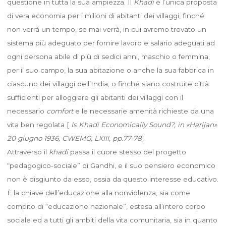
questione in tutta la sua ampiezza. Il
Khadi
è l’unica proposta
di vera economia per i milioni di abitanti dei villaggi, finché
non verrà un tempo, se mai verrà, in cui avremo trovato un
sistema più adeguato per fornire lavoro e salario adeguati ad
ogni persona abile di più di sedici anni, maschio o femmina,
per il suo campo, la sua abitazione o anche la sua fabbrica in
ciascuno dei villaggi dell’India; o finché siano costruite città
sufficienti per alloggiare gli abitanti dei villaggi con il
necessario
comfort
e le necessarie amenità richieste da una
vita ben regolata [
Is Khadi Economically Sound?, in «Harijan»
20 giugno 1936, CWEMG, LXIII, pp.77-78
].
Attraverso il
khadi
passa il cuore stesso del progetto
“pedagogico-sociale” di Gandhi, e il suo pensiero economico
non è disgiunto da esso, ossia da questo interesse educativo.
È la chiave dell’educazione alla nonviolenza, sia come
compito di “educazione nazionale”, estesa all’intero corpo
sociale ed a tutti gli ambiti della vita comunitaria, sia in quanto