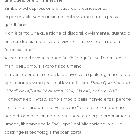
Simbolo ed espressione olistica della conoscenza
esperienziale vanno insieme, nella visione e nella prassi
gandhiana.
Non è tanto una questione di discorsi, ovviamente, quanto di
pratica: dobbiamo essere e vivere all’altezza della nostra
“predicazione” .
Al centro della vera economia c’è in ogni caso l’opera delle
mani dell’uomo, il lavoro fisico umano:
«La vera economia è quella attraverso la quale ogni uomo ed
ogni donna vivono grazie al lavoro fisico»[
Three Questions, in
«Hindi Navajivan» 22 giugno 1924, CWMG, XXIV, p. 282
].
Il
charkha
ed il
khadi
sono simbolo della nonviolenza, perché
rifondano il fare umano. Esse sono “fonte di forza” perché
permettono di esprimere e recuperare energie propriamente
umane, liberandone lo “sviluppo” dall’alienazione in cui lo
costringe la tecnologia meccanizzata.