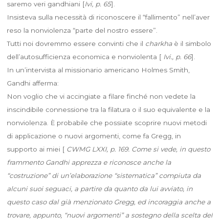
saremo veri gandhiani [
Ivi, p. 65
].
Insisteva sulla necessità di riconoscere il “fallimento” nell’aver
reso la nonviolenza “parte del nostro essere”.
Tutti noi dovremmo essere convinti che il
charkha
è il simbolo
dell’autosufficienza economica e nonviolenta [
Ivi., p. 66
].
In un’intervista al missionario americano Holmes Smith,
Gandhi afferma:
Non voglio che vi accingiate a filare finché non vedete la
inscindibile connessione tra la filatura o il suo equivalente e la
nonviolenza. È probabile che possiate scoprire nuovi metodi
di applicazione o nuovi argomenti, come fa Gregg, in
supporto ai miei [
CWMG LXXI, p. 169. Come si vede, in questo
frammento Gandhi apprezza e riconosce anche la
“costruzione” di un’elaborazione “sistematica” compiuta da
alcuni suoi seguaci, a partire da quanto da lui avviato, in
questo caso dal già menzionato Gregg, ed incoraggia anche a
trovare, appunto, “nuovi argomenti” a sostegno della scelta del