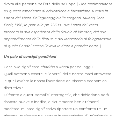
rivolta alle persone nell’età dello sviluppo [
Una testimonianza
su queste esperienze di educazione e formazione si trova in
Lanza del Vasto, Pellegrinaggio alle sorgenti, Milano, Jaca
Book, 1986, in part. alle pp. 126 ss., ove Lanza del Vasto
racconta la sua esperienza della Scuola di Wardha, del suo
apprendimento della filatura e del laboratorio di falegnameria
al quale Gandhi stesso l’aveva invitato a prender parte.
].
Un paio di consigli gandhiani
Cosa può significare
charkha
o
khadi
per noi oggi?
Quali potranno essere le “opere” delle nostre mani attraverso
le quali avviare la nostra liberazione dal sistema economico
distruttivo?
Di fronte a questi semplici interrogativi, che richiedono però
risposte nuove e inedite, e sicuramente ben altrimenti
meditate, mi pare significativo riportare un confronto tra un
giovane, impiegato nel settore ingegneristico di un’azienda, e