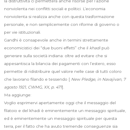
la distruttività ci permetterà anche risorse per l’azione
nonviolenta nei conflitti sociali e politici. L’economia
nonviolenta si realizza anche con questa trasformazione
personale, e non semplicemente con riforme di governo o
per vie istituzionali.
Gandhi è consapevole anche in termini strettamente
economicistici dei “due buoni effetti” che il
khadi
può
generare sulla società indiana: oltre ad evitare che si
appesantisca la bilancia dei pagamenti con l’estero, esso
permette di ridistribuire quel valore nelle case di tutti coloro
che lavorano filando e tessendo [
New Pledge, in Navajivan, 7
agosto 1921, CWMG, XX, p. 471
].
Ma aggiunge:
Voglio esprimervi apertamente oggi che il messaggio del
filatoio e del khadi è eminentemente un messaggio spirituale,
ed è eminentemente un messaggio spirituale per questa
terra, per il fatto che ha avuto tremende conseguenze sia