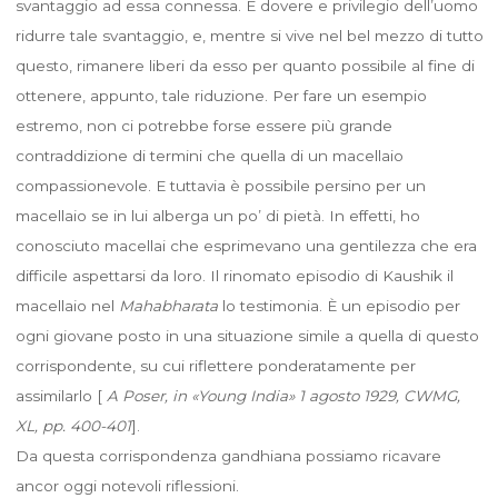
svantaggio ad essa connessa. È dovere e privilegio dell’uomo
ridurre tale svantaggio, e, mentre si vive nel bel mezzo di tutto
questo, rimanere liberi da esso per quanto possibile al fine di
ottenere, appunto, tale riduzione. Per fare un esempio
estremo, non ci potrebbe forse essere più grande
contraddizione di termini che quella di un macellaio
compassionevole. E tuttavia è possibile persino per un
macellaio se in lui alberga un po’ di pietà. In effetti, ho
conosciuto macellai che esprimevano una gentilezza che era
difficile aspettarsi da loro. Il rinomato episodio di Kaushik il
macellaio nel
Mahabharata
lo testimonia. È un episodio per
ogni giovane posto in una situazione simile a quella di questo
corrispondente, su cui riflettere ponderatamente per
assimilarlo [
A Poser, in «Young India» 1 agosto 1929, CWMG,
XL, pp. 400-401
].
Da questa corrispondenza gandhiana possiamo ricavare
ancor oggi notevoli riflessioni.