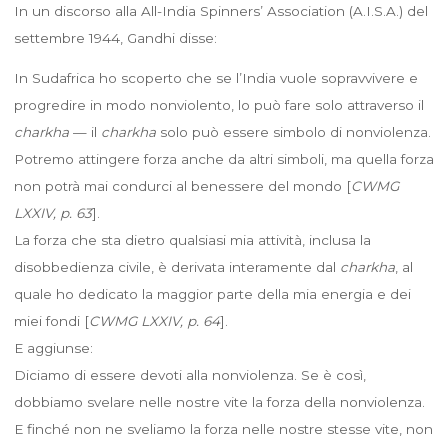
In un discorso alla All-India Spinners’ Association (A.I.S.A.) del
settembre 1944, Gandhi disse:
In Sudafrica ho scoperto che se l’India vuole sopravvivere e
progredire in modo nonviolento, lo può fare solo attraverso il
charkha
— il
charkha
solo può essere simbolo di nonviolenza.
Potremo attingere forza anche da altri simboli, ma quella forza
non potrà mai condurci al benessere del mondo [
CWMG
LXXIV, p. 63
].
La forza che sta dietro qualsiasi mia attività, inclusa la
disobbedienza civile, è derivata interamente dal
charkha
, al
quale ho dedicato la maggior parte della mia energia e dei
miei fondi [
CWMG LXXIV, p. 64
].
E aggiunse:
Diciamo di essere devoti alla nonviolenza. Se è così,
dobbiamo svelare nelle nostre vite la forza della nonviolenza.
E finché non ne sveliamo la forza nelle nostre stesse vite, non