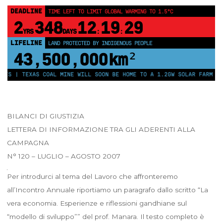
DEADLINE
TIME LEFT TO LIMIT GLOBAL WARMING TO 1.5°C
2
348
12
19
28
YRS
DAYS
:
:
LIFELINE
LAND PROTECTED BY INDIGENOUS PEOPLE
43,500,000
km²
TEXAS COAL MINE WILL SOON BE HOME TO A 1.2GW SOLAR FARM | CHINA 
BILANCI DI GIUSTIZIA
LETTERA DI INFORMAZIONE TRA GLI ADERENTI ALLA
CAMPAGNA
N° 120 – LUGLIO – AGOSTO 2007
Per introdurci al tema del Lavoro che affronteremo
all’Incontro Annuale riportiamo un paragrafo dallo scritto “La
vera economia. Esperienze e riflessioni gandhiane sul
“modello di sviluppo”” del prof. Manara. Il testo completo è