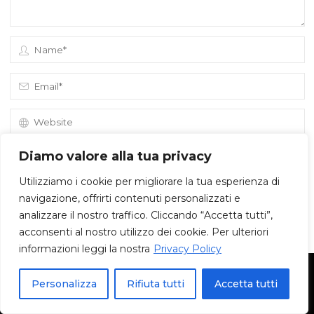
Save my name, email, and site URL in my browser for next time I
Diamo valore alla tua privacy
post a comment.
Utilizziamo i cookie per migliorare la tua esperienza di
navigazione, offrirti contenuti personalizzati e
analizzare il nostro traffico. Cliccando “Accetta tutti”,
acconsenti al nostro utilizzo dei cookie. Per ulteriori
informazioni leggi la nostra
Privacy Policy
Personalizza
Rifiuta tutti
Accetta tutti