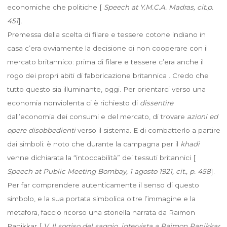
economiche che politiche [
Speech at Y.M.C.A. Madras, cit.p.
451
].
Premessa della scelta di filare e tessere cotone indiano in
casa c’era ovviamente la decisione di non cooperare con il
mercato britannico: prima di filare e tessere c’era anche il
rogo dei propri abiti di fabbricazione britannica . Credo che
tutto questo sia illuminante, oggi. Per orientarci verso una
economia nonviolenta ci è richiesto di
dissentire
dall’economia dei consumi e del mercato, di trovare
azioni ed
opere disobbedienti
verso il sistema. E di combatterlo a partire
dai simboli: è noto che durante la campagna per il
khadi
venne dichiarata la “intoccabilità” dei tessuti britannici [
Speech at Public Meeting Bombay, 1 agosto 1921, cit., p. 458
].
Per far comprendere autenticamente il senso di questo
simbolo, e la sua portata simbolica oltre l’immagine e la
metafora, faccio ricorso una storiella narrata da Raimon
Panikkar [
V. Il sorriso del saggio, intervista a Raimon Panikkar