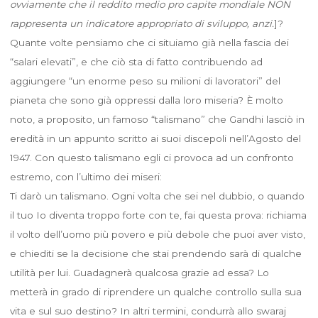
ovviamente che il reddito medio pro capite mondiale NON
rappresenta un indicatore appropriato di sviluppo, anzi.
]?
Quante volte pensiamo che ci situiamo già nella fascia dei
“salari elevati”, e che ciò sta di fatto contribuendo ad
aggiungere “un enorme peso su milioni di lavoratori” del
pianeta che sono già oppressi dalla loro miseria? È molto
noto, a proposito, un famoso “talismano” che Gandhi lasciò in
eredità in un appunto scritto ai suoi discepoli nell’Agosto del
1947. Con questo talismano egli ci provoca ad un confronto
estremo, con l’ultimo dei miseri:
Ti darò un talismano. Ogni volta che sei nel dubbio, o quando
il tuo Io diventa troppo forte con te, fai questa prova: richiama
il volto dell’uomo più povero e più debole che puoi aver visto,
e chiediti se la decisione che stai prendendo sarà di qualche
utilità per lui. Guadagnerà qualcosa grazie ad essa? Lo
metterà in grado di riprendere un qualche controllo sulla sua
vita e sul suo destino? In altri termini, condurrà allo swaraj