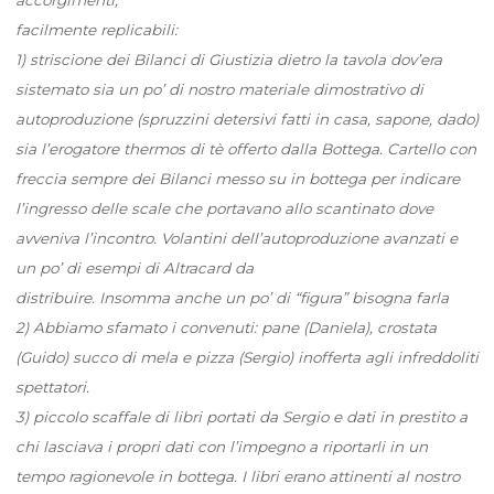
facilmente replicabili:
1) striscione dei Bilanci di Giustizia dietro la tavola dov’era
sistemato sia un po’ di nostro materiale dimostrativo di
autoproduzione (spruzzini detersivi fatti in casa, sapone, dado)
sia l’erogatore thermos di tè offerto dalla Bottega. Cartello con
freccia sempre dei Bilanci messo su in bottega per indicare
l’ingresso delle scale che portavano allo scantinato dove
avveniva l’incontro. Volantini dell’autoproduzione avanzati e
un po’ di esempi di Altracard da
distribuire. Insomma anche un po’ di “figura” bisogna farla
2) Abbiamo sfamato i convenuti: pane (Daniela), crostata
(Guido) succo di mela e pizza (Sergio) inofferta agli infreddoliti
spettatori.
3) piccolo scaffale di libri portati da Sergio e dati in prestito a
chi lasciava i propri dati con l’impegno a riportarli in un
tempo ragionevole in bottega. I libri erano attinenti al nostro