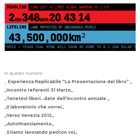
DEADLINE
TIME LEFT TO LIMIT GLOBAL WARMING TO 1.5°C
2
348
20
43
14
YRS
DAYS
:
:
LIFELINE
LAND PROTECTED BY INDIGENOUS PEOPLE
43,500,000
km²
EES | TEXAS COAL MINE WILL SOON BE HOME TO A 1.2GW SOLAR FARM | 
in questo numero:
_
Esperienza Replicabile “La Presentazione del libro” _
_Incontro referenti 31 Marzo_
_Tenetevi liberi…date dell’incontro annuale _
_Il laboratorio che vorrei_
_Verso Venezia 2012_
_Autofinanziamento_
_
Stiamo lavorando per/con voi_