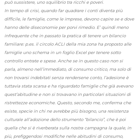
può sussistere, uno squilibrio tra ricchi e poveri.
In tempo di crisi, quando far quadrare i conti diventa più
difficile, le famiglie, come le imprese, devono capire se e dove
hanno delle diseconomie per porvi rimedio. E’ quindi meno
infrequente che in passato la pratica di tenere un bilancio
familiare: p.es. il circolo ACLI della mia zona ha proposto alle
famiglie uno schema in un foglio Excel per tenere sotto
controllo entrate e spese. Anche se in questo caso non si
parla, almeno nell’immediato, di consumo critico, ma solo di
non trovarsi indebitati senza rendersene conto, l’adesione è
tuttavia stata scarsa e ha riguardato famiglie che già avevano
quest’abitudine e non si trovavano in particolari situazioni di
ristrettezze economiche. Questo, secondo me, conferma che
esiste, specie in chi ne avrebbe più bisogno, una resistenza
culturale all’adozione dello strumento “bilancio”, che è poi
quella che si è riverberata sulla nostra campagna la quale, in
più, prefiggendosi modifiche nelle abitudini di consumo,