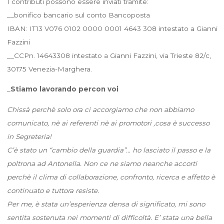
I contributi possono essere inviati tramite:
__bonifico bancario sul conto Bancoposta
IBAN: IT13 V076 0102 0000 0001 4643 308 intestato a Gianni
Fazzini
__CCPn. 14643308 intestato a Gianni Fazzini, via Trieste 82/c,
30175 Venezia-Marghera.
_
Stiamo lavorando percon voi
Chissà perchè solo ora ci accorgiamo che non abbiamo
comunicato, nè ai referenti nè ai promotori ,cosa è successo
in Segreteria!
C’è stato un “cambio della guardia”… ho lasciato il passo e la
poltrona ad Antonella. Non ce ne siamo neanche accorti
perchè il clima di collaborazione, confronto, ricerca e affetto è
continuato e tuttora resiste.
Per me, è stata un’esperienza densa di significato, mi sono
sentita sostenuta nei momenti di difficoltà. E’ stata una bella