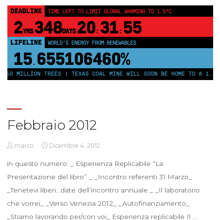
DEADLINE
TIME LEFT TO LIMIT GLOBAL WARMING TO 1.5°C
2
348
20
31
55
YRS
DAYS
:
:
LIFELINE
WORLD'S ENERGY FROM RENEWABLES
15
655106460%
.
250 MILLION TREES | TEXAS COAL MINE WILL SOON BE HOME TO A 1.2GW
Febbraio 2012
marco
Dicembre 4, 2012
in questo numero: _ Esperienza Replicabile “La
Presentazione del libro” _ _Incontro referenti 31 Marzo_
_Tenetevi liberi…date dell’incontro annuale _ _Il laboratorio
che vorrei_ _Verso Venezia 2012_ _Autofinanziamento_
_Stiamo lavorando per/con voi_ Esperienza replicabile Il …