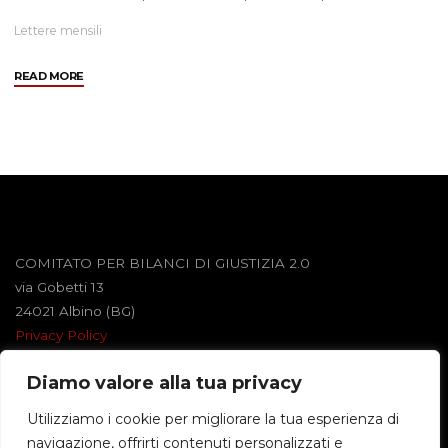
Lettere mensili
"Febbraio
READ MORE
2012"
COMITATO PER BILANCI DI GIUSTIZIA 2.0
via Gobetti 13
24021 Albino (BG)
Privacy Policy
Diamo valore alla tua privacy
Powered by
Roseta
&
WordPress
.
Utilizziamo i cookie per migliorare la tua esperienza di
navigazione, offrirti contenuti personalizzati e