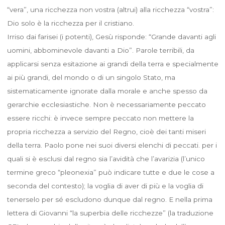
“vera”, una ricchezza non vostra (altrui) alla ricchezza “vostra”:
Dio solo è la ricchezza per il cristiano.
Irriso dai farisei (i potenti), Gesù risponde: “Grande davanti agli
uomini, abbominevole davanti a Dio”. Parole terribili, da
applicarsi senza esitazione ai grandi della terra e specialmente
ai più grandi, del mondo o di un singolo Stato, ma
sistematicamente ignorate dalla morale e anche spesso da
gerarchie ecclesiastiche. Non è necessariamente peccato
essere ricchi: è invece sempre peccato non mettere la
propria ricchezza a servizio del Regno, cioè dei tanti miseri
della terra. Paolo pone nei suoi diversi elenchi di peccati. per i
quali si è esclusi dal regno sia l’avidità che l’avarizia (l’unico
termine greco “pleonexia” può indicare tutte e due le cose a
seconda del contesto); la voglia di aver di più e la voglia di
tenerselo per sé escludono dunque dal regno. E nella prima
lettera di Giovanni “la superbia delle ricchezze” (la traduzione