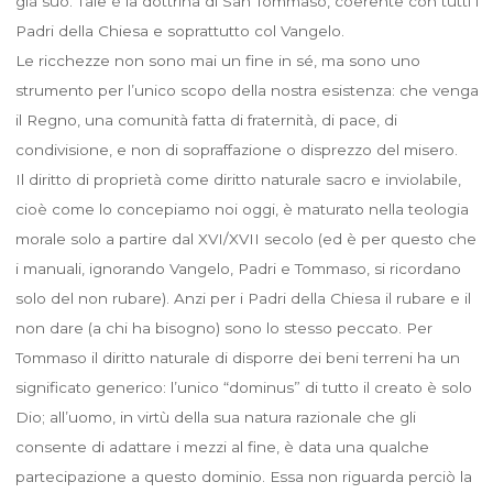
già suo. Tale è la dottrina di San Tommaso, coerente con tutti i
Padri della Chiesa e soprattutto col Vangelo.
Le ricchezze non sono mai un fine in sé, ma sono uno
strumento per l’unico scopo della nostra esistenza: che venga
il Regno, una comunità fatta di fraternità, di pace, di
condivisione, e non di sopraffazione o disprezzo del misero.
Il diritto di proprietà come diritto naturale sacro e inviolabile,
cioè come lo concepiamo noi oggi, è maturato nella teologia
morale solo a partire dal XVI/XVII secolo (ed è per questo che
i manuali, ignorando Vangelo, Padri e Tommaso, si ricordano
solo del non rubare). Anzi per i Padri della Chiesa il rubare e il
non dare (a chi ha bisogno) sono lo stesso peccato. Per
Tommaso il diritto naturale di disporre dei beni terreni ha un
significato generico: l’unico “dominus” di tutto il creato è solo
Dio; all’uomo, in virtù della sua natura razionale che gli
consente di adattare i mezzi al fine, è data una qualche
partecipazione a questo dominio. Essa non riguarda perciò la