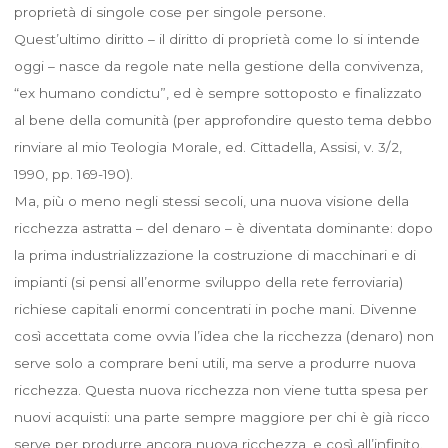
proprietà di singole cose per singole persone.
Quest’ultimo diritto – il diritto di proprietà come lo si intende
oggi – nasce da regole nate nella gestione della convivenza,
“ex humano condictu”, ed è sempre sottoposto e finalizzato
al bene della comunità (per approfondire questo tema debbo
rinviare al mio Teologia Morale, ed. Cittadella, Assisi, v. 3/2,
1990, pp. 169-190).
Ma, più o meno negli stessi secoli, una nuova visione della
ricchezza astratta – del denaro – è diventata dominante: dopo
la prima industrializzazione la costruzione di macchinari e di
impianti (si pensi all’enorme sviluppo della rete ferroviaria)
richiese capitali enormi concentrati in poche mani. Divenne
così accettata come ovvia l’idea che la ricchezza (denaro) non
serve solo a comprare beni utili, ma serve a produrre nuova
ricchezza. Questa nuova ricchezza non viene tutta spesa per
nuovi acquisti: una parte sempre maggiore per chi è già ricco
serve per produrre ancora nuova ricchezza, e così all’infinito.