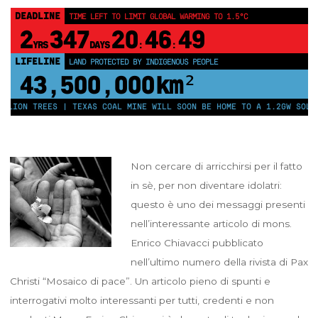
DEADLINE
TIME LEFT TO LIMIT GLOBAL WARMING TO 1.5°C
2
347
20
46
48
YRS
DAYS
:
:
LIFELINE
LAND PROTECTED BY INDIGENOUS PEOPLE
43,500,000
km²
ION TREES | TEXAS COAL MINE WILL SOON BE HOME TO A 1.2GW SOLAR F
Non cercare di arricchirsi per il fatto
in sè, per non diventare idolatri:
questo è uno dei messaggi presenti
nell’interessante articolo di mons.
Enrico Chiavacci pubblicato
nell’ultimo numero della rivista di Pax
Christi “Mosaico di pace”. Un articolo pieno di spunti e
interrogativi molto interessanti per tutti, credenti e non