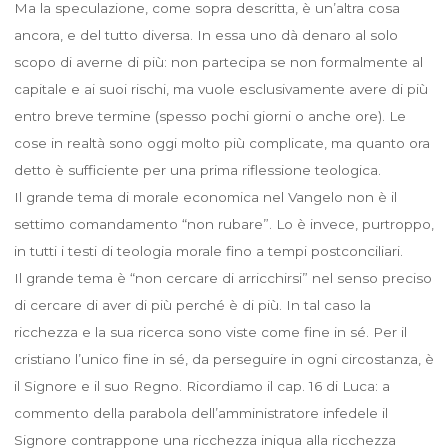
Ma la speculazione, come sopra descritta, è un’altra cosa
ancora, e del tutto diversa. In essa uno dà denaro al solo
scopo di averne di più: non partecipa se non formalmente al
capitale e ai suoi rischi, ma vuole esclusivamente avere di più
entro breve termine (spesso pochi giorni o anche ore). Le
cose in realtà sono oggi molto più complicate, ma quanto ora
detto è sufficiente per una prima riflessione teologica.
Il grande tema di morale economica nel Vangelo non è il
settimo comandamento “non rubare”. Lo è invece, purtroppo,
in tutti i testi di teologia morale fino a tempi postconciliari.
Il grande tema è “non cercare di arricchirsi” nel senso preciso
di cercare di aver di più perché è di più. In tal caso la
ricchezza e la sua ricerca sono viste come fine in sé. Per il
cristiano l’unico fine in sé, da perseguire in ogni circostanza, è
il Signore e il suo Regno. Ricordiamo il cap. 16 di Luca: a
commento della parabola dell’amministratore infedele il
Signore contrappone una ricchezza iniqua alla ricchezza