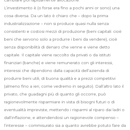
L’investimento è (o forse era fino a pochi anni or sono) una
cosa diversa. Da un lato è chiaro che – dopo la prima
industrializzazione – non si produce quasi nulla senza
consistenti e costosi mezzi di produzione (beni capitali: cioè
beni che servono solo a produrre i beni da vendere), cioè
senza disponibilità di denaro che venne e viene detto
capitale. Il capitale viene raccolto da privati o da istituti
finanziari (banche) e viene remunerato con gli interessi,
interessi che dipendono dalla capacità dell’azienda di
produrre beni utili, di buona qualità e a prezzi competitivi
(almeno fino a ieri, come vedremo in seguito). Dall’altro lato il
privato, che guadagni più di quanto gli occorre, può
ragionevolmente risparmiare in vista di bisogni futuri o di
eventualità impreviste, mettendo i risparmi al riparo dai ladri o
dall’inflazione, e attendendosi un ragionevole compenso –
l’interesse – commisurato sia a quanto avrebbe potuto fare da