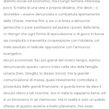
drammi sociali ed economici, ma il lungo termine interessa
poco. Si tratta di una vera e propria idolatria, che deve – o
dovrebbe – essere denunciata e combattuta apertamente
dalle Chiese, mentre fino a ora ci si limita a denuncie
generiche o a pie esortazioni ad aiutare i poveri della terra.
Io ritengo che ogni forma di speculazione o di gioco in borsa
sia complicità o inavvertita cooperazione con l’idolatria, col
male assoluto in radicale opposizione con l’annuncio
evangelico.
Alcuni economisti, fra i più grandi del nostro tempo, stanno
denunciando questo cancro insito nella vita della famiglia
umana (Sen, Stieglitz, lo stesso Soros). Ma la grande
comunicazione di massa, quasi interamente controllata o
posseduta dalle grandi finanziarie, si guarda bene da dare il
dovuto rilievo a tali ricerche. Noi in Italia lo sappiamo bene, ed
è un fenomeno in sé clamoroso. Ma in realtà è solo un pallido
riflesso di quanto avviene a livello planetario. Per esser