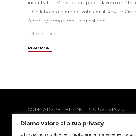
incontrato a Verona il gruppo di lavoro dell’ I
….Collaborato e organizzato con il Servizio Civ
l’evento/formazione “é questione …
Lettere mensili
"Stiamo
READ MORE
lavorando
per
con
voi…
Febbraio
2013"
COMITATO PER BILANCI DI GIUSTIZIA 2.0
via Gobetti 13
Diamo valore alla tua privacy
24021 Albino (BG)
Privacy Policy
Utilizziamo i cookie per migliorare la tua esperienza di