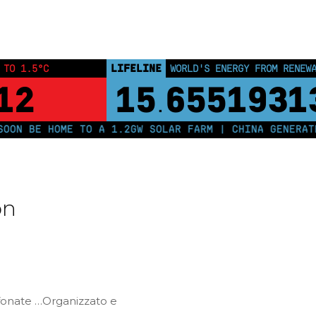
Home
Posts tagged "stiamo lavorando per con voi.."
LIFELINE
 TO 1.5°C
WORLD'S ENERGY FROM RENEW
11
15
6551931
.
ON BE HOME TO A 1.2GW SOLAR FARM | CHINA GENERATES
on
lefonate …Organizzato e