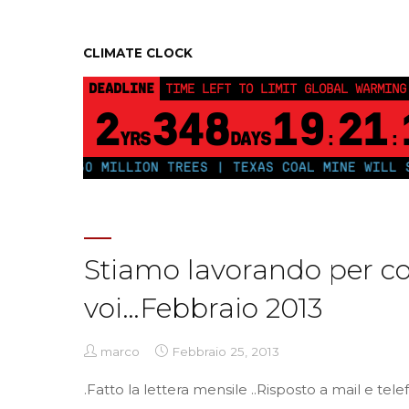
CLIMATE CLOCK
DEADLINE
TIME LEFT TO LIMIT GLOBAL WARMING
2
348
19
21
YRS
DAYS
:
:
PLANT 250 MILLION TREES | TEXAS COAL MINE WILL SO
Stiamo lavorando per c
voi…Febbraio 2013
marco
Febbraio 25, 2013
.Fatto la lettera mensile ..Risposto a mail e te