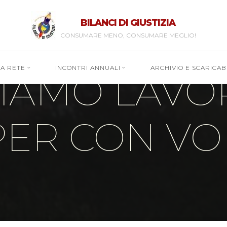
BILANCI DI GIUSTIZIA
CONSUMARE MENO, CONSUMARE MEGLIO!
RA RETE
INCONTRI ANNUALI
ARCHIVIO E SCARICABI
STIAMO LAV
PER CON VOI.