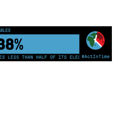
ABLES
43%
#ActInTime
 LESS THAN HALF OF ITS ELECTRICITY FROM COAL FOR T