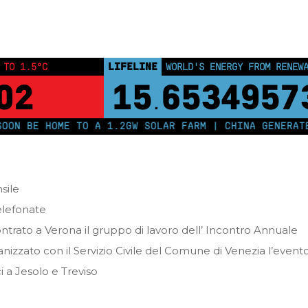
Home
Lettere mensili
Stiamo lavorando per con voi…Febbraio 20
LIFELINE
 TO 1.5°C
WORLD'S ENERGY FROM RENEW
02
15
6534957
.
N BE HOME TO A 1.2GW SOLAR FARM | CHINA GENERATES 
sile
telefonate
ntrato a Verona il gruppo di lavoro dell’ Incontro Annuale
nizzato con il Servizio Civile del Comune di Venezia l’event
i a Jesolo e Treviso