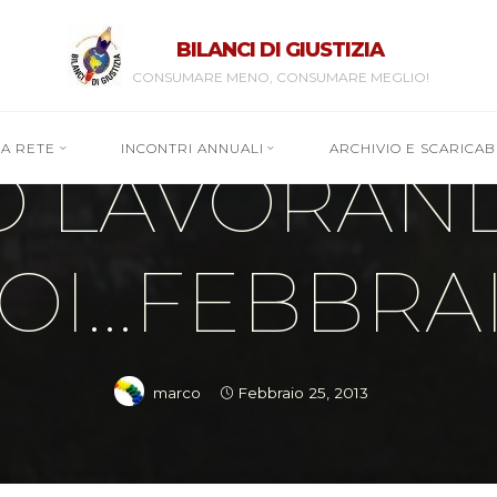
BILANCI DI GIUSTIZIA
CONSUMARE MENO, CONSUMARE MEGLIO!
Lettere mensili
RA RETE
INCONTRI ANNUALI
ARCHIVIO E SCARICABI
O LAVORAN
OI…FEBBRAI
marco
Febbraio 25, 2013