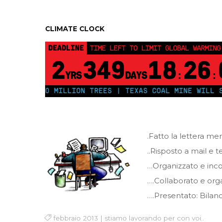
CLIMATE CLOCK
DEADLINE
TIME LEFT TO LIMIT GLOBAL WARMING
2
349
18
26
YRS
DAYS
:
:
PLANT 250 MILLION TREES | TEXAS COAL MINE WILL SOO
.Fatto la lettera men
..Risposto a mail e 
…Organizzato e inco
….Collaborato e orga
….Presentato: Bilanc
febbraio 2013
|
stiamo lavorando per con voi..