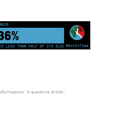
13
ABLES
46%
#ActInTime
LESS THAN HALF OF ITS ELECTRICITY FROM COAL FOR TH
o/formazione “é questione di Stile”