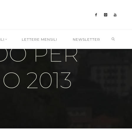
SEARC
LI
LETTERE MENSILI
NEWSLETTER
DO PER
O 2013