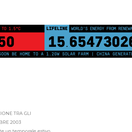
Home
Posts tagged "settembre 2003"
LIFELINE
 TO 1.5°C
WORLD'S ENERGY FROM RENEW
50
15
6547302
.
N BE HOME TO A 1.2GW SOLAR FARM | CHINA GENERATES
IONE TRA GLI
BRE 2003
e un temporale estivo