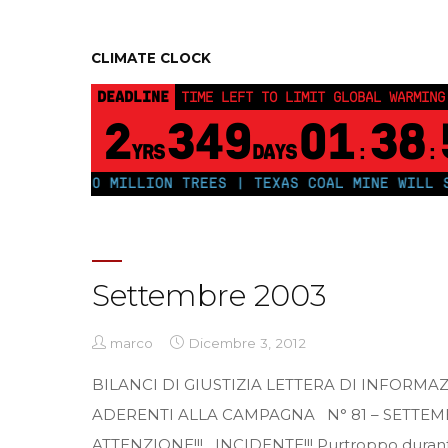
CLIMATE CLOCK
DEADLINE
TIME LEFT TO LIMIT GLOBAL WARMING
2
349
01
38
YRS
DAYS
:
:
PLANT 250 MILLION TREES | TEXAS COAL MINE WILL SOO
Settembre 2003
marco
Dicembre 3, 2012
BILANCI DI GIUSTIZIA LETTERA DI INFORMAZ
ADERENTI ALLA CAMPAGNA N° 81 – SETTEM
ATTENZIONE!!! INCIDENTE!!! Purtroppo durant