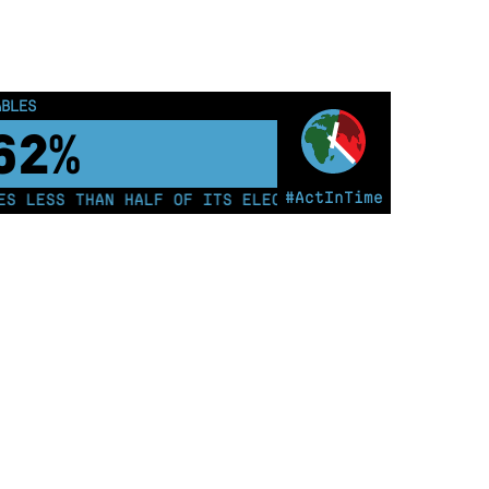
ABLES
67%
#ActInTime
 LESS THAN HALF OF ITS ELECTRICITY FROM COAL FOR T