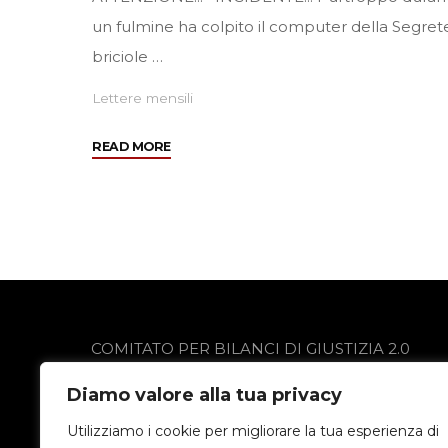
un fulmine ha colpito il computer della Segre
briciole …
Lettere mensili
"Settembre
READ MORE
2003"
COMITATO PER BILANCI DI GIUSTIZIA 2.0
via Gobetti 13
Diamo valore alla tua privacy
24021 Albino (BG)
Privacy Policy
Utilizziamo i cookie per migliorare la tua esperienza di