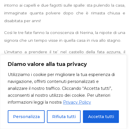
intorno ai capelli e due fagotti sulle spalle: sta pulendo la casa,
immaginate quanta polvere dopo che è rimasta chiusa e
disabitata per anni!
Così le tre fate fanno la conoscenza di Nerina, la nipote di una
signora che un tempo visse in quella casa in riva allo stagno.
L’invitano a prendere il te’ nel castello della fata azzurra, il
giorno dopo.
Diamo valore alla tua privacy
Poco a poco diventano amiche e un giorno le confidano che
Utilizziamo i cookie per migliorare la tua esperienza di
pensavano lei fosse una strega brutta e vecchia. E ridono
navigazione, offrirti contenuti personalizzati e
insieme allegramente.
analizzare il nostro traffico. Cliccando “Accetta tutti”,
acconsenti al nostro utilizzo dei cookie. Per ulteriori
Paola
informazioni leggi la nostra
Privacy Policy
Lettere Mensili
|
marzo 2003
Personalizza
Rifiuta tutti
Accetta tutti
LASCIA UN COMMENTO