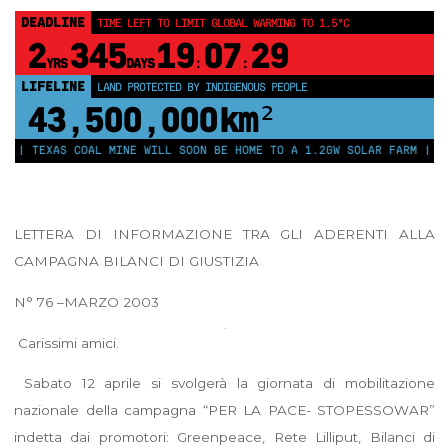
DEADLINE
TIME LEFT TO LIMIT GLOBAL WARMING TO 1.5°C
2
345
19
07
28
YRS
DAYS
:
:
LIFELINE
LAND PROTECTED BY INDIGENOUS PEOPLE
43,500,000
km²
XAS COAL MINE WILL SOON BE HOME TO A 1.2GW SOLAR FARM | CHINA GE
LETTERA DI INFORMAZIONE TRA GLI ADERENTI ALLA
CAMPAGNA BILANCI DI GIUSTIZIA
N° 76 –MARZO 2003
Carissimi amici.
Sabato 12 aprile si svolgerà la giornata di mobilitazione
nazionale della campagna “PER LA PACE- STOPESSOWAR”
indetta dai promotori: Greenpeace, Rete Lilliput, Bilanci di