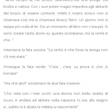
brutta e cattiva. Con i suoi poteri magici impediva agli abitanti
del bosco di essere contenti. Infatti il nostro bosco non si
chiamava così ma si chiamava Bosco Tetro. Un giorno non si
seppe più nulla di lei. Da un momento all’altro non c’era più. Si
sono create tante storie su questa scomparsa, ma la verità è
che…”
Interviene la fata azzurra: “La verità è che forse la strega non
c’è mai stata.”
Prosegue la fata verde: “C’era , c’era. La prova è che….è
tornata!”
“Ma che dici!!” esclamano le due fate insieme.
“L’ho vista con i miei occhi: una donna non bella, vestita di
scuro, è andata ad abitare nella capanna in riva allo stagno
e….subito si è alzata la nebbia a nascornerla!”