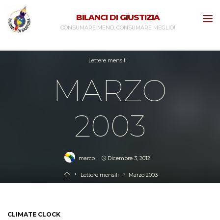
Skip
BILANCI DI GIUSTIZIA
to
CONSUMARE MENO, CONSUMARE MEGLIO!
content
Lettere mensili
MARZO
2003
marco
Dicembre 3, 2012
Home
Lettere mensili
Marzo 2003
CLIMATE CLOCK