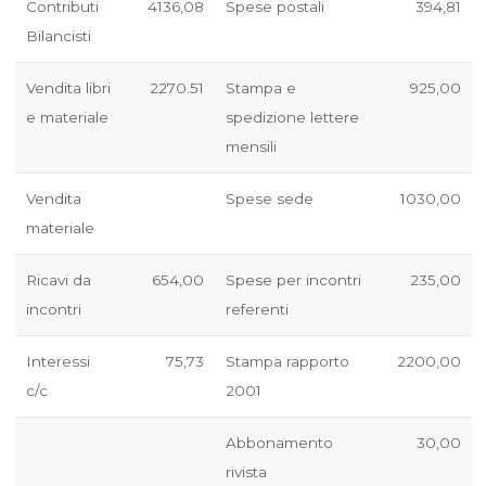
Contributi
4136,08
Spese postali
394,81
Bilancisti
Vendita libri
2270.51
Stampa e
925,00
e materiale
spedizione lettere
mensili
Vendita
Spese sede
1030,00
materiale
Ricavi da
654,00
Spese per incontri
235,00
incontri
referenti
Interessi
75,73
Stampa rapporto
2200,00
c/c
2001
Abbonamento
30,00
rivista