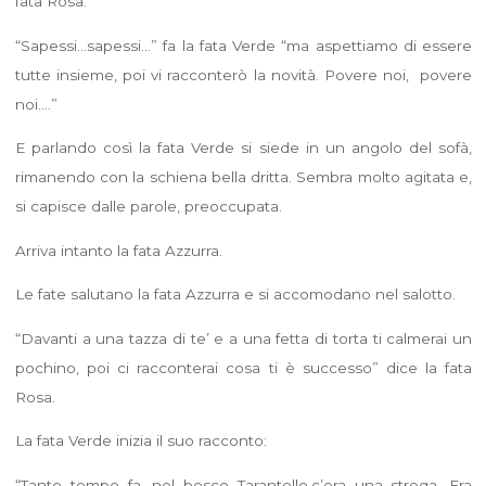
fata Rosa.
“Sapessi…sapessi…” fa la fata Verde “ma aspettiamo di essere
tutte insieme, poi vi racconterò la novità. Povere noi, povere
noi….”
E parlando così la fata Verde si siede in un angolo del sofà,
rimanendo con la schiena bella dritta. Sembra molto agitata e,
si capisce dalle parole, preoccupata.
Arriva intanto la fata Azzurra.
Le fate salutano la fata Azzurra e si accomodano nel salotto.
“Davanti a una tazza di te’ e a una fetta di torta ti calmerai un
pochino, poi ci racconterai cosa ti è successo” dice la fata
Rosa.
La fata Verde inizia il suo racconto:
“Tanto tempo fa, nel bosco Tarantello,c’era una strega. Era