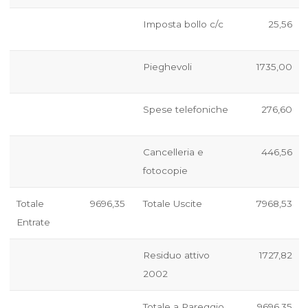
Imposta bollo c/c
25,56
Pieghevoli
1735,00
Spese telefoniche
276,60
Cancelleria e
446,56
fotocopie
Totale
9696,35
Totale Uscite
7968,53
Entrate
Residuo attivo
1727,82
2002
Totale a Pareggio
9696,35