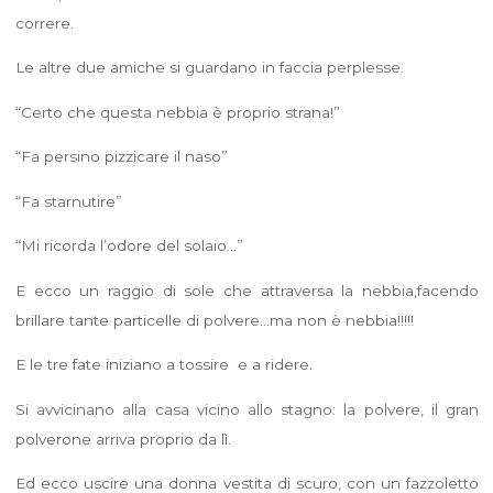
correre.
Le altre due amiche si guardano in faccia perplesse.
“Certo che questa nebbia è proprio strana!”
“Fa persino pizzicare il naso”
“Fa starnutire”
“Mi ricorda l’odore del solaio…”
E ecco un raggio di sole che attraversa la nebbia,facendo
brillare tante particelle di polvere…ma non è nebbia!!!!!
E le tre fate iniziano a tossire e a ridere.
Si avvicinano alla casa vicino allo stagno: la polvere, il gran
polverone arriva proprio da lì.
Ed ecco uscire una donna vestita di scuro, con un fazzoletto