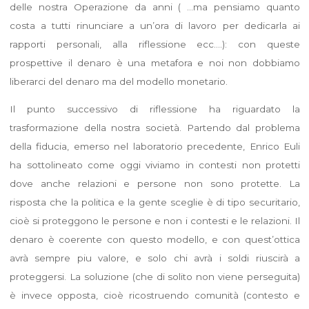
delle nostra Operazione da anni ( …ma pensiamo quanto
costa a tutti rinunciare a un’ora di lavoro per dedicarla ai
rapporti personali, alla riflessione ecc….): con queste
prospettive il denaro è una metafora e noi non dobbiamo
liberarci del denaro ma del modello monetario.
Il punto successivo di riflessione ha riguardato la
trasformazione della nostra società. Partendo dal problema
della fiducia, emerso nel laboratorio precedente, Enrico Euli
ha sottolineato come oggi viviamo in contesti non protetti
dove anche relazioni e persone non sono protette. La
risposta che la politica e la gente sceglie è di tipo securitario,
cioè si proteggono le persone e non i contesti e le relazioni. Il
denaro è coerente con questo modello, e con quest’ottica
avrà sempre piu valore, e solo chi avrà i soldi riuscirà a
proteggersi. La soluzione (che di solito non viene perseguita)
è invece opposta, cioè ricostruendo comunità (contesto e