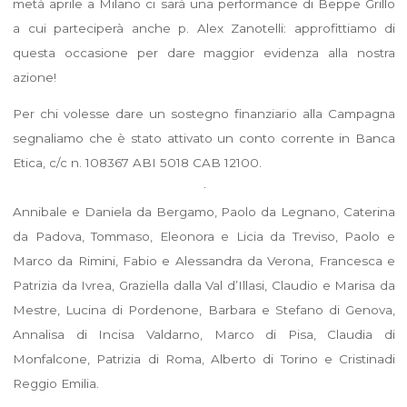
metà aprile a Milano ci sarà una performance di Beppe Grillo
a cui parteciperà anche p. Alex Zanotelli: approfittiamo di
questa occasione per dare maggior evidenza alla nostra
azione!
Per chi volesse dare un sostegno finanziario alla Campagna
segnaliamo che è stato attivato un conto corrente in Banca
Etica, c/c n. 108367 ABI 5018 CAB 12100.
Annibale e Daniela da Bergamo, Paolo da Legnano, Caterina
da Padova, Tommaso, Eleonora e Licia da Treviso, Paolo e
Marco da Rimini, Fabio e Alessandra da Verona, Francesca e
Patrizia da Ivrea, Graziella dalla Val d’Illasi, Claudio e Marisa da
Mestre, Lucina di Pordenone, Barbara e Stefano di Genova,
Annalisa di Incisa Valdarno, Marco di Pisa, Claudia di
Monfalcone, Patrizia di Roma, Alberto di Torino e Cristinadi
Reggio Emilia.