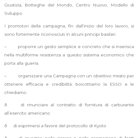
Giustizia, Botteghe del Mondo, Centro Nuovo, Modello di
Sviluppo.
I promotori della campagna, fin dall’inizio del loro lavoro, si
sono fortemente riconosciuti in alcuni principi basilari:
– proporre un gesto semplice e concreto che si inserisca
nella multiforme resistenza a questo sistema economico che
porta alla guerra.
– organizzare una Campagna con un obiettivo mirato per
ottenere efficacia e credibilità: boicottiamo la ESSO e le
chiediamo:
ð di rinunciare al contratto di fornitura di carburante
all’esercito americano
ð di esprimersi a favore del protocollo di Kyoto
ð di investire nella ricerca e nella promozione di fonti