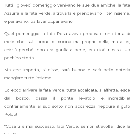
Tutti i giovedì pomeriggio venivano le sue due amiche, la fata
Azzurra e la fata Verde, a trovarla e prendevano il te’ insieme,
e parlavano…parlavano…parlavano.
Quel pomeriggio la fata Rosa aveva preparato una torta di
mele che, sul librone di cucina era proprio bella, ma a lei,
chissà perché, non era gonfiata bene, era cioè rimasta un
pochino storta.
Ma che importa, si disse, sarà buona e sarà bello poterla
mangiare tutte insieme.
Ed ecco arrivare la fata Verde, tutta accaldata, si affretta, esce
dal bosco, passa il ponte levatoio e…..incredibile!
contrariamente al suo solito non accarezza neppure il gufo
Poldo!
“Cosa ti è mai successo, fata Verde, sembri stravolta” dice la