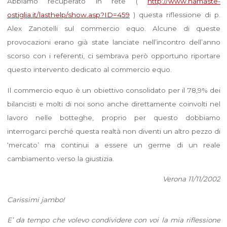
Abbiamo recuperato in rete (
http://www.namaste-
ostiglia.it/lasthelp/show.asp?ID=459
) questa riflessione di p.
Alex Zanotelli sul commercio equo. Alcune di queste
provocazioni erano già state lanciate nell’incontro dell’anno
scorso con i referenti, ci sembrava però opportuno riportare
questo intervento dedicato al commercio equo.
Il commercio equo è un obiettivo consolidato per il 78,9% dei
bilancisti e molti di noi sono anche direttamente coinvolti nel
lavoro nelle botteghe, proprio per questo dobbiamo
interrogarci perché questa realtà non diventi un altro pezzo di
‘mercato’ ma continui a essere un germe di un reale
cambiamento verso la giustizia.
Verona 11/11/2002
Carissimi jambo!
E’ da tempo che volevo condividere con voi la mia riflessione