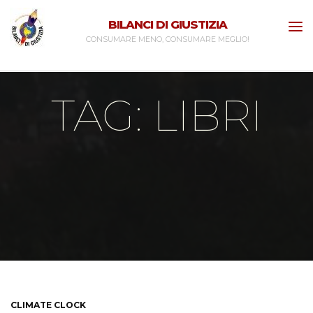
Skip
BILANCI DI GIUSTIZIA
to
CONSUMARE MENO, CONSUMARE MEGLIO!
content
TAG: LIBRI
Home
Posts tagged "libri"
CLIMATE CLOCK