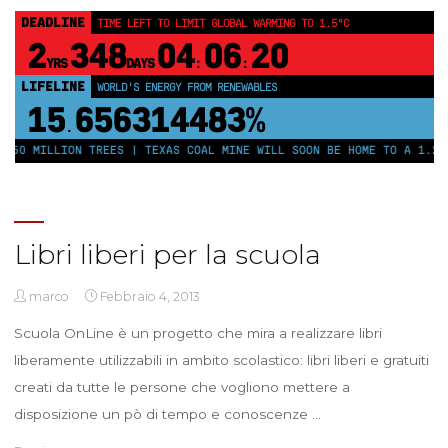
DEADLINE
TIME LEFT TO LIMIT GLOBAL WARMING TO 1.5°C
2
348
04
06
20
YRS
DAYS
:
:
LIFELINE
WORLD'S ENERGY FROM RENEWABLES
15
656314483%
.
250 MILLION TREES | TEXAS COAL MINE WILL SOON BE HOME TO A 1.2GW
Libri liberi per la scuola
marco
Febbraio 4, 2013
Scuola OnLine è un progetto che mira a realizzare libri
liberamente utilizzabili in ambito scolastico: libri liberi e gratuiti
creati da tutte le persone che vogliono mettere a
disposizione un pò di tempo e conoscenze …