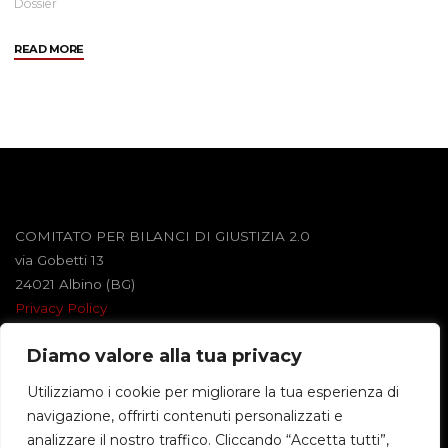
Dossier
"Libri
READ MORE
liberi
per
la
scuola"
COMITATO PER BILANCI DI GIUSTIZIA 2.0
via Gobetti 13
24021 Albino (BG)
Privacy Policy
Diamo valore alla tua privacy
Powered by
Roseta
&
WordPress
.
Utilizziamo i cookie per migliorare la tua esperienza di
navigazione, offrirti contenuti personalizzati e
©2026 BILANCI DI GIUSTIZIA
analizzare il nostro traffico. Cliccando “Accetta tutti”,