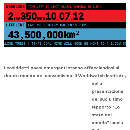
DEADLINE
TIME LEFT TO LIMIT GLOBAL WARMING TO 1.5°C
2
350
10
07
11
YRS
DAYS
:
:
LIFELINE
LAND PROTECTED BY INDIGENOUS PEOPLE
43,500,000
km²
LION TREES | TEXAS COAL MINE WILL SOON BE HOME TO A 1.2GW SOLAR 
I cosiddetti paesi emergenti stanno affacciandosi al
dorato mondo del consumismo. Il Worldwatch Institu
te,
nella
presentazione
del suo ultimo
rapporto “Lo
stato del
mondo” lancia