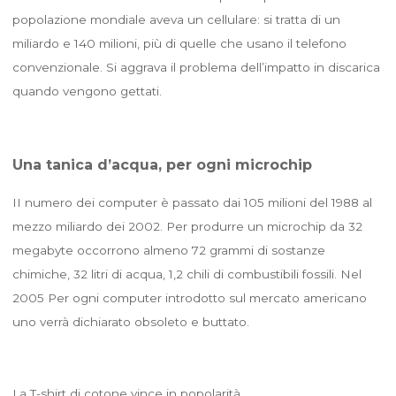
popolazione mondiale aveva un cellulare: si tratta di un
miliardo e 140 milioni, più di quelle che usano il telefono
convenzionale. Si aggrava il problema dell’impatto in discarica
quando vengono gettati.
Una tanica d’acqua, per ogni microchip
II numero dei computer è passato dai 105 milioni del 1988 al
mezzo miliardo dei 2002. Per produrre un microchip da 32
megabyte occorrono almeno 72 grammi di sostanze
chimiche, 32 litri di acqua, 1,2 chili di combustibili fossili. Nel
2005 Per ogni computer introdotto sul mercato americano
uno verrà dichiarato obsoleto e buttato.
La T-shirt di cotone vince in popolarità