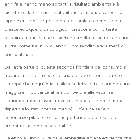
anni fa e hanno meno abitanti. Il risultato ambientale è
disastroso: le emissioni statunitensi di anidride carbonica
rappresentano il 25 per cento del totale e continuano a
crescere. E quello psicologico non suona confortante: i
cittadini americani che si sentono «molto felici» restano uno
su tre, come nel 1957 quando il loro reddito era la metà di
quello attuale.
Dall’altra parte di questa seconda frontiera del consumo si
trovano frammenti sparsi di una possibile alternativa. C’è
l’Europa che riequilibria la bilancia dei valori attribuendo una
maggiore importanza al tempo libero e alle vacanze
(l’europeo medio lavora nove settimane all’anno in meno
rispetto allo statunitense medio). E c’è una serie di
esperienze pilota che stanno portando alla crescita di
prodotti «sani ed ecosostenibili».
L’elenco è lungo. Si va dalle lampadine ad alta efficienza che