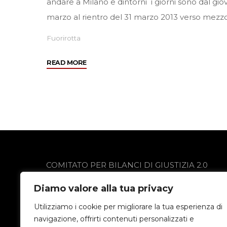
andare a Milano e dintorni i giorni sono dal gi
marzo al rientro del 31 marzo 2013 verso mezz
Fuorirotta
"Incontro
READ MORE
dal
28
marzo
al
31
marzo
2013"
COMITATO PER BILANCI DI GIUSTIZIA 2.0
via Gobetti 13
Diamo valore alla tua privacy
24021 Albino (BG)
Privacy Policy
Utilizziamo i cookie per migliorare la tua esperienza di
navigazione, offrirti contenuti personalizzati e