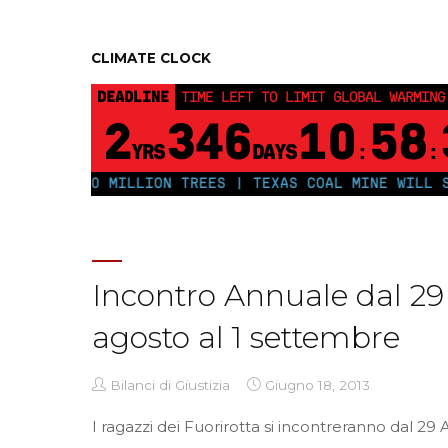
CLIMATE CLOCK
DEADLINE
TIME LEFT TO LIMIT GLOBAL WARMING
2
346
10
58
YRS
DAYS
:
:
LANT 250 MILLION TREES | TEXAS COAL MINE WILL SOON
Incontro Annuale dal 29
agosto al 1 settembre
Bilanci di Giustizia
Giugno 18, 2013
I ragazzi dei Fuorirotta si incontreranno dal 29