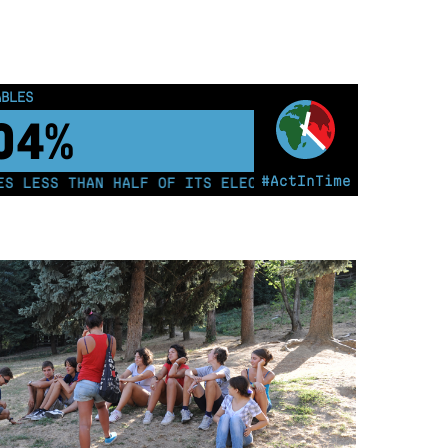
ABLES
14%
#ActInTime
LESS THAN HALF OF ITS ELECTRICITY FROM COAL FOR TH