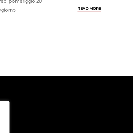
ovedi pomeriggio 28
"FUORIROTTA
READ MORE
ogiorno.
Il
programma
28/30
marzo
2013
Milano"