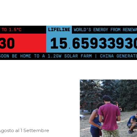
Home
Posts tagged "fuorirotta"
LIFELINE
 TO 1.5°C
WORLD'S ENERGY FROM RENEW
30
15
6593393
.
 BE HOME TO A 1.2GW SOLAR FARM | CHINA GENERATES 
 Agosto al 1 Settembre