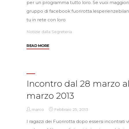
per un programma tutto loro. Se vuoi maggiori in
gruppo di facebook fuorirotta.lesperienzebilan
tu in rete con loro
Notizie dalla Segreteria
"Incontro
READ MORE
Annuale
dal
29
agosto
Incontro dal 28 marzo al
al
1
marzo 2013
settembre"
marco
Febbraio 25, 2013
I ragazzi dei Fuorirotta dopo essersi incontrati 