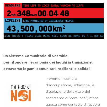
DEADLINE
TIME LEFT TO LIMIT GLOBAL WARMING TO 1.5°C
2
348
00
04
48
YRS
DAYS
:
:
LIFELINE
LAND PROTECTED BY INDIGENOUS PEOPLE
43,500,000
km²
LION TREES | TEXAS COAL MINE WILL SOON BE HOME TO A 1.2GW SOLAR 
Un Sistema Comunitario di Scambio,
per rifondare l’economia dei luoghi in transizione,
attraverso legami comunitari, resilienti e solidali
Fenomeni come la
disoccupazione, l’inflazione, la
dissoluzione della vita e del
sentimento di “comunità”, intesa
questa come contesto di rapporti