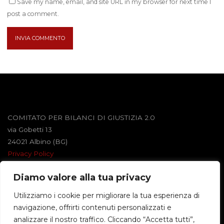
Save my name, email, and site URL in my browser for next time I
post a comment.
COMITATO PER BILANCI DI GIUSTIZIA 2.0
via Gobetti 13
24021 Albino (BG)
Privacy Policy
Diamo valore alla tua privacy
Powered by
Roseta
&
WordPress
.
Utilizziamo i cookie per migliorare la tua esperienza di
navigazione, offrirti contenuti personalizzati e
©2026 BILANCI DI GIUSTIZIA
analizzare il nostro traffico. Cliccando “Accetta tutti”,