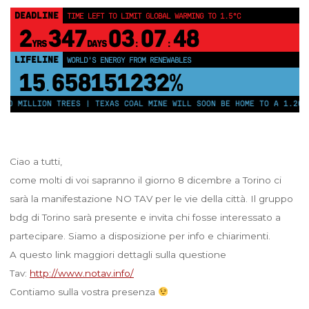
DEADLINE
TIME LEFT TO LIMIT GLOBAL WARMING TO 1.5°C
2
347
03
07
48
YRS
DAYS
:
:
LIFELINE
WORLD'S ENERGY FROM RENEWABLES
15
658151237%
.
50 MILLION TREES | TEXAS COAL MINE WILL SOON BE HOME TO A 1.2GW 
Ciao a tutti,
come molti di voi sapranno il giorno 8 dicembre a Torino ci
sarà la manifestazione NO TAV per le vie della città. Il gruppo
bdg di Torino sarà presente e invita chi fosse interessato a
partecipare. Siamo a disposizione per info e chiarimenti.
A questo link maggiori dettagli sulla questione
Tav:
http://www.notav.info/
Contiamo sulla vostra presenza