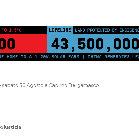
alla Segreteria
LABORATORI SABATO 30 AGOSTO INCONTRO
LIFELINE
 TO 1.5°C
LAND PROTECTED BY INDIGEN
59
43,500,00
E TO A 1.2GW SOLAR FARM | CHINA GENERATES LESS TH
anno sabato 30 Agosto a Caprino Bergamasco
Giustizia