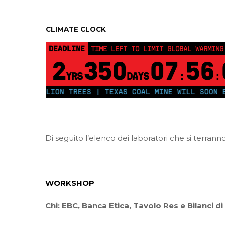
Home
Notizie d
CLIMATE CLOCK
DEADLINE
TIME LEFT TO LIMIT GLOBAL WARMING
2
350
07
55
YRS
DAYS
:
:
0 MILLION TREES | TEXAS COAL MINE WILL SOON BE HOM
Di seguito l’elenco dei laboratori che si terr
WORKSHOP
Chi: EBC, Banca Etica, Tavolo Res e Bilanci di 