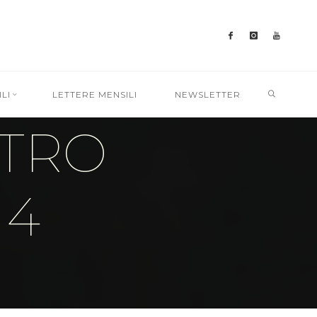
ATO 30
SEARC
LI
LETTERE MENSILI
NEWSLETTER
NTRO
14