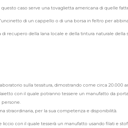
in questo caso serve una tovaglietta americana di quelle fatt
l’uncinetto di un cappello o di una borsa in feltro per abbin
i recupero della lana locale e della tintura naturale della s
 laboratorio sulla tessitura, dimostrando come circa 20.000 an
telaietto con il quale potranno tessere un manufatto da portars
 persone.
na straordinaria, per la sua competenza e disponibilità.
liccio con il quale tesserà un manufatto usando filati e stof