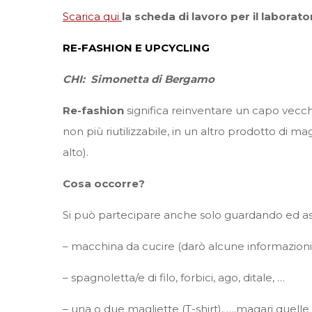
Scarica qui
la scheda di lavoro per il labor
RE-FASHION E UPCYCLING
CHI: Simonetta di Bergamo
Re-fashion
significa reinventare un capo vecch
non più riutilizzabile, in un altro prodotto di ma
alto).
Cosa occorre?
Si può partecipare anche solo guardando ed asc
– macchina da cucire (darò alcune informazioni 
– spagnoletta/e di filo, forbici, ago, ditale, …
– una o due magliette (T-shirt), ….magari quell