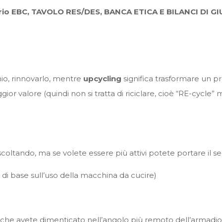
atorio EBC, TAVOLO RES/DES, BANCA ETICA E BILANCI DI G
io, rinnovarlo, mentre
upcycling
significa trasformare un pr
ggior valore (quindi non si tratta di riciclare, cioè “RE-cycl
oltando, ma se volete essere più attivi potete portare il s
di base sull’uso della macchina da cucire)
e che avete dimenticato nell’angolo più remoto dell’armadio