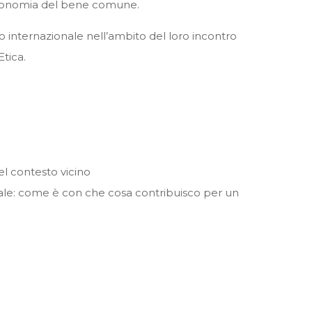
l’economia del bene comune.
o internazionale nell’ambito del loro incontro
tica.
nel contesto vicino
ciale: come è con che cosa contribuisco per un