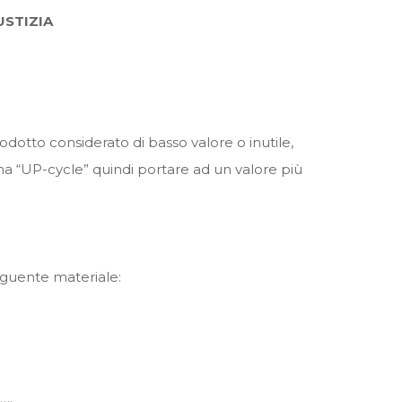
IUSTIZIA
odotto considerato di basso valore o inutile,
e” ma “UP-cycle” quindi portare ad un valore più
eguente materiale:
….