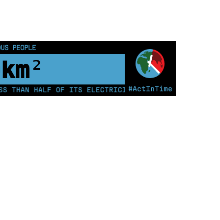
 ANNUALE 2014
OUS PEOPLE
0
km²
#ActInTime
AN HALF OF ITS ELECTRICITY FROM COAL FOR THE FIRST