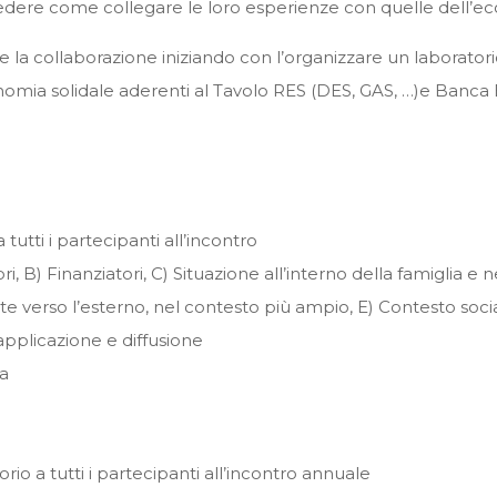
er vedere come collegare le loro esperienze con quelle del
e la collaborazione iniziando con l’organizzare un laboratori
conomia solidale aderenti al Tavolo RES (DES, GAS, …)e Banca E
utti i partecipanti all’incontro
ri, B) Finanziatori, C) Situazione all’interno della famiglia e 
ate verso l’esterno, nel contesto più ampio, E) Contesto so
applicazione e diffusione
ta
rio a tutti i partecipanti all’incontro annuale