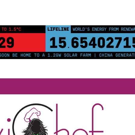
egreteria
Ecco qui la presentazione della cuoca Viviana presente
LIFELINE
 TO 1.5°C
WORLD'S ENERGY FROM RENEW
28
15
6540271
.
ON BE HOME TO A 1.2GW SOLAR FARM | CHINA GENERATES