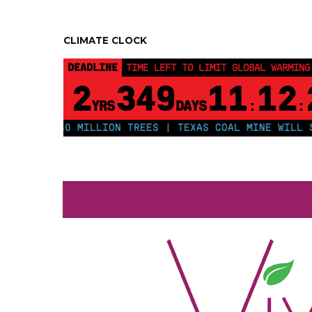
Home
Notizie dalla S
CLIMATE CLOCK
DEADLINE
TIME LEFT TO LIMIT GLOBAL WARMING
2
349
11
12
YRS
DAYS
:
:
 PLANT 250 MILLION TREES | TEXAS COAL MINE WILL SO