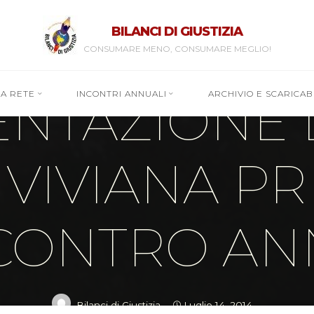
Notizie dalla Segreteria
BILANCI DI GIUSTIZIA
ECCO QUI L
CONSUMARE MENO, CONSUMARE MEGLIO!
RA RETE
INCONTRI ANNUALI
ARCHIVIO E SCARICABI
ENTAZIONE 
VIVIANA P
NCONTRO AN
Bilanci di Giustizia
Luglio 14, 2014