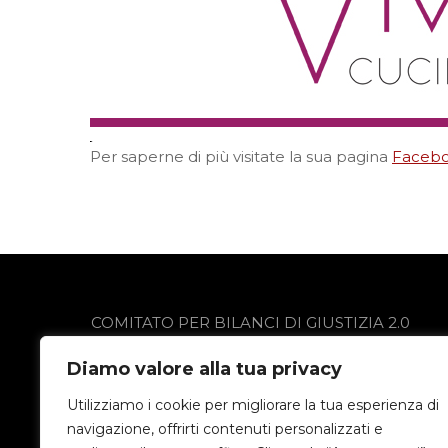
Per saperne di più visitate la sua pagina
Faceb
COMITATO PER BILANCI DI GIUSTIZIA 2.0
via Gobetti 13
Diamo valore alla tua privacy
24021 Albino (BG)
Privacy Policy
Utilizziamo i cookie per migliorare la tua esperienza di
navigazione, offrirti contenuti personalizzati e