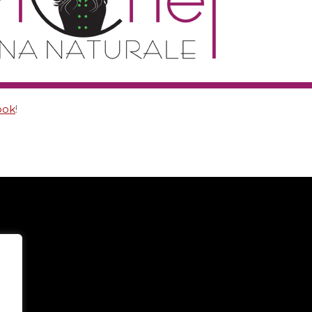
ook
!