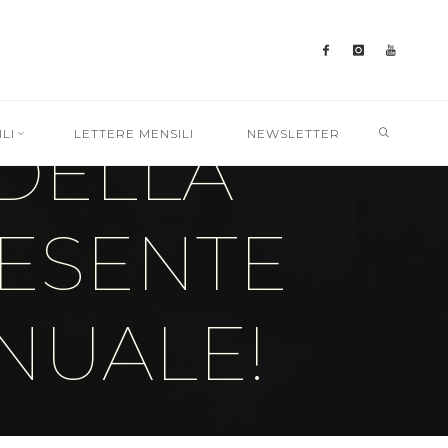
A
SEARC
LI
LETTERE MENSILI
NEWSLETTER
DELLA
RESENTE
NUALE!