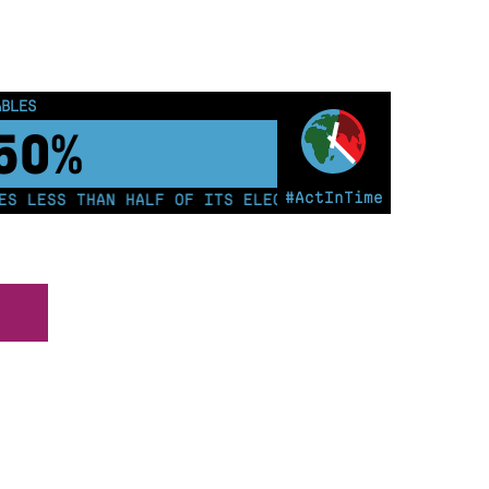
 all’incontro annuale!
ABLES
55%
#ActInTime
 LESS THAN HALF OF ITS ELECTRICITY FROM COAL FOR T