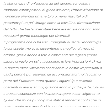
la stanchezza di un’esperienza del genere, sono stati i
momenti estemporanei di gioco assieme, l’improvvisazione di
numerose piramidi umane (più o meno riuscite) o di
passatempi un po’ vintage come la cavallina, dimostrazione
del fatto che basta voler stare bene assieme e che non sono
necessari grandi tecnologie per divertirsi!
Il programma che ci ha visti impegnati durante l’incontro già
lo conoscete, ma ve lo racconteremo meglio nel mese di
ottobre, grazie anche a foto e commenti dei ragazzi (come
sapete ci vuole un po’ a raccogliere le loro impressioni …) ma
in questo mese volevamo condividere le nostre impressioni a
caldo, perché pur essendo gli accompagnatori noi facciamo
parte dei Fuorirotta tanto quanto i ragazzi (pur essendo
coscienti di avere, ahinoi, qualche anno in più) e partecipiamo
a queste esperienze con lo stesso stupore e coinvolgimento.
Quello che mi ha più colpito è stato il rendermi conto che in
esattamente due anni fa si è venuto a creare un gruppo che