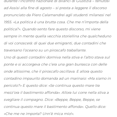
durante l’incontro nazionale di Bilanci di Giustizia – tenutosi
ad Assisi alla fine di agosto – si presta a leggere il discorso
pronunciato da Piero Calamandrei agli studenti milanesi nel
1955. «La politica è una brutta cosa. Che me n’importa della
politica?». Quando sento fare questo discorso, mi viene
sempre in mente quella vecchia storiellina che qualcheduno
di voi conoscerà: di quei due emigranti, due contadini che
traversano l’oceano su un piroscafo traballante.
Uno di questi contadini dormiva nella stiva e l’altro stava sul
ponte e si accorgeva che c’era una gran burrasca con delle
onde altissime, che il piroscafo oscillava. E allora questo
contadino impaurito domanda ad un marinaio: «Ma siamo in
pericolo?» E questo dice: «Se continua questo mare tra
mezz’ora il bastimento affonda». Allora lui corre nella stiva a
svegliare il compagno. Dice: «Beppe, Beppe, Beppe, se
continua questo mare il bastimento affonda». Quello dice:
«Che me ne importa? Unn’è mica mio!».