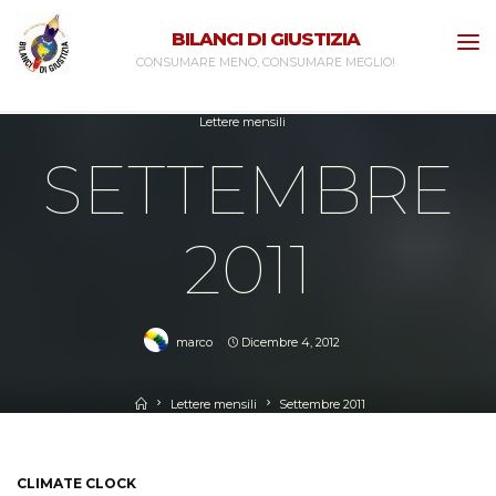
Skip
BILANCI DI GIUSTIZIA
to
CONSUMARE MENO, CONSUMARE MEGLIO!
content
Lettere mensili
SETTEMBRE
2011
marco
Dicembre 4, 2012
Home
Lettere mensili
Settembre 2011
CLIMATE CLOCK