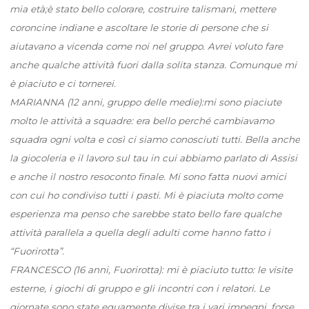
mia età;è stato bello colorare, costruire talismani, mettere
coroncine indiane e ascoltare le storie di persone che si
aiutavano a vicenda come noi nel gruppo. Avrei voluto fare
anche qualche attività fuori dalla solita stanza. Comunque mi
è piaciuto e ci tornerei.
MARIANNA (12 anni, gruppo delle medie):mi sono piaciute
molto le attività a squadre: era bello perché cambiavamo
squadra ogni volta e così ci siamo conosciuti tutti. Bella anche
la giocoleria e il lavoro sul tau in cui abbiamo parlato di Assisi
e anche il nostro resoconto finale. Mi sono fatta nuovi amici
con cui ho condiviso tutti i pasti. Mi è piaciuta molto come
esperienza ma penso che sarebbe stato bello fare qualche
attività parallela a quella degli adulti come hanno fatto i
“Fuorirotta”.
FRANCESCO (16 anni, Fuorirotta): mi è piaciuto tutto: le visite
esterne, i giochi di gruppo e gli incontri con i relatori. Le
giornate sono state equamente divise tra i vari impegni, forse