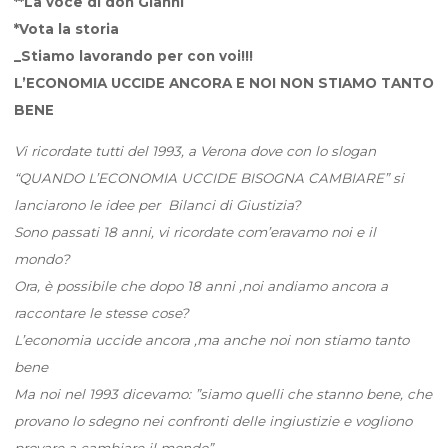
**La voce di don Gianni
*Vota la storia
_Stiamo lavorando per con voi!!!
L’ECONOMIA UCCIDE ANCORA E NOI NON STIAMO TANTO
BENE
Vi ricordate tutti del 1993, a Verona dove con lo slogan
“QUANDO L’ECONOMIA UCCIDE BISOGNA CAMBIARE” si
lanciarono le idee per Bilanci di Giustizia?
Sono passati 18 anni, vi ricordate com’eravamo noi e il
mondo?
Ora, è possibile che dopo 18 anni ,noi andiamo ancora a
raccontare le stesse cose?
L’economia uccide ancora ,ma anche noi non stiamo tanto
bene
Ma noi nel 1993 dicevamo: ”siamo quelli che stanno bene, che
provano lo sdegno nei confronti delle ingiustizie e vogliono
provare a cambiare il mondo”.