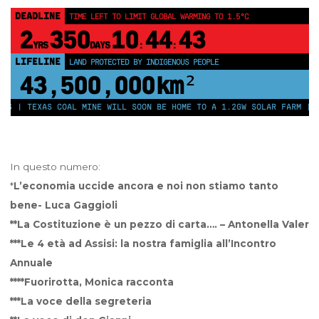
DEADLINE
TIME LEFT TO LIMIT GLOBAL WARMING TO 1.5°C
2
350
10
44
42
YRS
DAYS
:
:
LIFELINE
LAND PROTECTED BY INDIGENOUS PEOPLE
43,500,000
km²
EXAS COAL MINE WILL SOON BE HOME TO A 1.2GW SOLAR FARM | CHINA G
In questo numero:
*
L’economia uccide ancora e noi non stiamo tanto
bene- Luca Gaggioli
**La Costituzione è un pezzo di carta…. – Antonella Valer
***Le 4 età ad Assisi: la nostra famiglia all’Incontro
Annuale
****Fuorirotta, Monica racconta
***La voce della segreteria