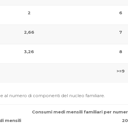
2
6
2,66
7
3,26
8
>=9
zione al numero di componenti del nucleo familiare.
Consumi medi mensili familiari per numer
i mensili
20