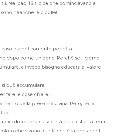
tri. Nel cap. 16 si dice che cominciavano a
i sono neanche le cipolle!
o caso esegeticamente perfetta.
iorno dopo come un dono. Perché se il giorno
mulare, e invece bisogna educarsi al valore
on si può accumulare.
er fare le cose chiare.
amento della presenza divina. Però, nella
tori.
capaci di creare una società più giusta. La terra
coloro che vivono quella che è la poesia del