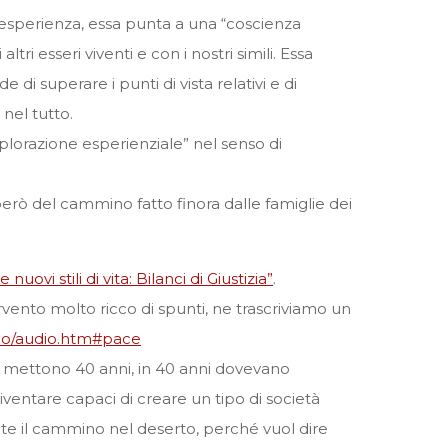
 esperienza, essa punta a una “coscienza
ri esseri viventi e con i nostri simili. Essa
i superare i punti di vista relativi e di
 nel tutto.
plorazione esperienziale” nel senso di
però del cammino fatto finora dalle famiglie dei
 nuovi stili di vita: Bilanci di Giustizia”
.
tervento molto ricco di spunti, ne trascriviamo un
ivio/audio.htm#pace
 Ci mettono 40 anni, in 40 anni dovevano
iventare capaci di creare un tipo di società
rante il cammino nel deserto, perché vuol dire