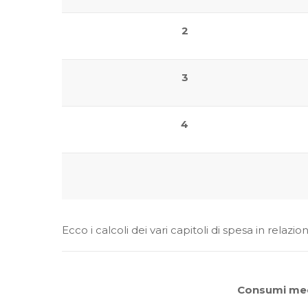
2
3
4
Ecco i calcoli dei vari capitoli di spesa in rela
Consumi med