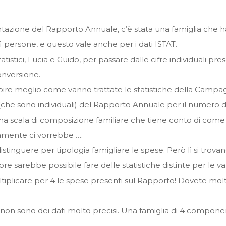
tazione del Rapporto Annuale, c’è stata una famiglia che ha 
 4 persone, e questo vale anche per i dati ISTAT.
istici, Lucia e Guido, per passare dalle cifre individuali pr
onversione.
apire meglio come vanno trattate le statistiche della Campag
(che sono individuali) del Rapporto Annuale per il numero de
na scala di composizione familiare che tiene conto di come 
ramente ci vorrebbe ….
distinguere per tipologia famigliare le spese. Però lì si tro
ore sarebbe possibile fare delle statistiche distinte per le va
licare per 4 le spese presenti sul Rapporto! Dovete moltipli
on sono dei dati molto precisi. Una famiglia di 4 component