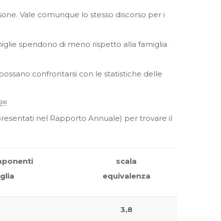
rsone. Vale comunque lo stesso discorso per i
iglie spendono di meno rispetto alla famiglia
 possano confrontarsi con le statistiche delle
!!
presentati nel Rapporto Annuale) per trovare il
mponenti
scala
glia
equivalenza
3,8