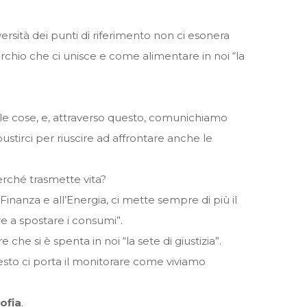
diversità dei punti di riferimento non ci esonera
rchio che ci unisce e come alimentare in noi “la
le cose, e, attraverso questo, comunichiamo
ustirci per riuscire ad affrontare anche le
perché trasmette vita?
inanza e all’Energia, ci mette sempre di più il
re a spostare i consumi”.
he si è spenta in noi “la sete di giustizia”.
esto ci porta il monitorare come viviamo
ofia
.