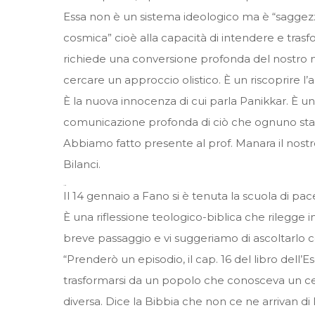
Essa non è un sistema ideologico ma è “saggezza
cosmica” cioè alla capacità di intendere e trasform
richiede una conversione profonda del nostro mod
cercare un approccio olistico. È un riscoprire l’a
È la nuova innocenza di cui parla Panikkar. È un
comunicazione profonda di ciò che ognuno sta
Abbiamo fatto presente al prof. Manara il nostr
Bilanci.
Il 14 gennaio a Fano si è tenuta la scuola di pac
È una riflessione teologico-biblica che rilegge in
breve passaggio e vi suggeriamo di ascoltarlo 
“Prenderò un episodio, il cap. 16 del libro dell’
trasformarsi da un popolo che conosceva un certo
diversa. Dice la Bibbia che non ce ne arrivan di l