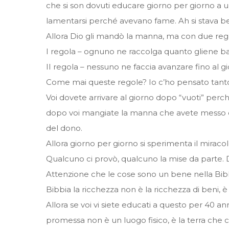
che si son dovuti educare giorno per giorno a u
lamentarsi perché avevano fame. Ah si stava ben
Allora Dio gli mandò la manna, ma con due reg
I regola – ognuno ne raccolga quanto gliene b
II regola – nessuno ne faccia avanzare fino al 
Come mai queste regole? Io c’ho pensato tanto
Voi dovete arrivare al giorno dopo “vuoti” perc
dopo voi mangiate la manna che avete messo da 
del dono.
Allora giorno per giorno si sperimenta il miraco
Qualcuno ci provò, qualcuno la mise da parte. Di
Attenzione che le cose sono un bene nella Bibb
Bibbia la ricchezza non è la ricchezza di beni, è 
Allora se voi vi siete educati a questo per 40 ann
promessa non è un luogo fisico, è la terra che 