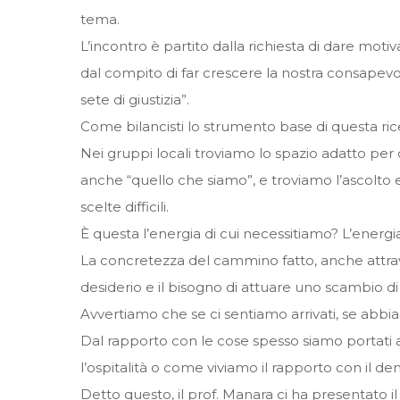
tema.
L’incontro è partito dalla richiesta di dare motiva
dal compito di far crescere la nostra consapevo
sete di giustizia”.
Come bilancisti lo strumento base di questa rice
Nei gruppi locali troviamo lo spazio adatto pe
anche “quello che siamo”, e troviamo l’ascolto e 
scelte difficili.
È questa l’energia di cui necessitiamo? L’energi
La concretezza del cammino fatto, anche attraver
desiderio e il bisogno di attuare uno scambio di
Avvertiamo che se ci sentiamo arrivati, se abbiam
Dal rapporto con le cose spesso siamo portati a
l’ospitalità o come viviamo il rapporto con il de
Detto questo, il prof. Manara ci ha presentato i