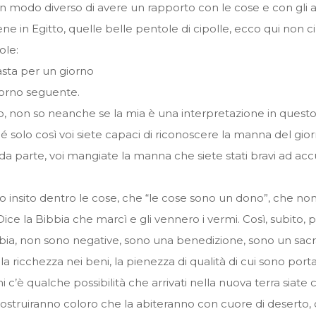
n modo diverso di avere un rapporto con le cose e con gli al
e in Egitto, quelle belle pentole di cipolle, ecco qui non c
ole:
asta per un giorno
giorno seguente.
, non so neanche se la mia è una interpretazione in quest
hé solo così voi siete capaci di riconoscere la manna del g
parte, voi mangiate la manna che siete stati bravi ad accu
lo insito dentro le cose, che “le cose sono un dono”, che n
ce la Bibbia che marcì e gli vennero i vermi. Così, subito, p
ia, non sono negative, sono una benedizione, sono un sacr
la ricchezza nei beni, la pienezza di qualità di cui sono porta
i c’è qualche possibilità che arrivati nella nuova terra siate 
costruiranno coloro che la abiteranno con cuore di deserto, 