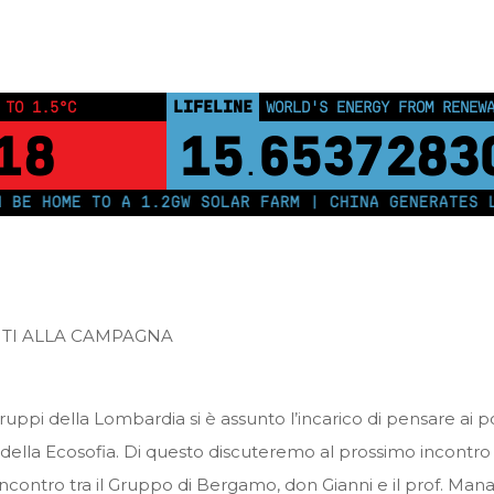
LIFELINE
 TO 1.5°C
LAND PROTECTED BY INDIGEN
17
43,500,00
ME TO A 1.2GW SOLAR FARM | CHINA GENERATES LESS TH
NTI ALLA CAMPAGNA
uppi della Lombardia si è assunto l’incarico di pensare ai 
ella Ecosofia. Di questo discuteremo al prossimo incontro 
Incontro tra il Gruppo di Bergamo, don Gianni e il prof. Man