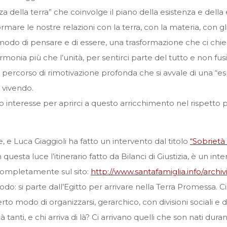
 della terra” che coinvolge il piano della esistenza e della
are le nostre relazioni con la terra, con la materia, con gli alt
o di pensare e di essere, una trasformazione che ci chiede d
rmonia più che l’unità, per sentirci parte del tutto e non fusi
 percorso di rimotivazione profonda che si avvale di una “es
 vivendo.
o interesse per aprirci a questo arricchimento nel rispetto 
e, e Luca Giaggioli ha fatto un intervento dal titolo
“Sobrietà e
 questa luce l’itinerario fatto da Bilanci di Giustizia, è un in
completamente sul sito:
http://www.santafamiglia.info/arch
Esodo: si parte dall’Egitto per arrivare nella Terra Promessa.
 modo di organizzarsi, gerarchico, con divisioni sociali e d
à tanti, e chi arriva di là? Ci arrivano quelli che son nati du