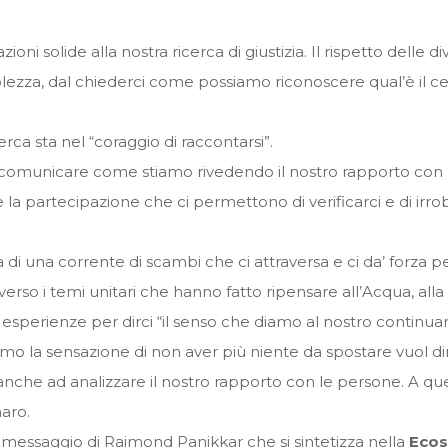
zioni solide alla nostra ricerca di giustizia. Il rispetto delle 
lezza, dal chiederci come possiamo riconoscere qual’è il ce
rca sta nel “coraggio di raccontarsi”.
r comunicare come stiamo rivedendo il nostro rapporto con 
la partecipazione che ci permettono di verificarci e di irrob
a di una corrente di scambi che ci attraversa e ci da’ forza 
so i temi unitari che hanno fatto ripensare all’Acqua, alla F
 esperienze per dirci “il senso che diamo al nostro continua
o la sensazione di non aver più niente da spostare vuol dire c
nche ad analizzare il nostro rapporto con le persone. A qu
naro.
l messaggio di Raimond Panikkar che si sintetizza nella
Ecos