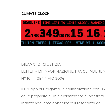
CLIMATE CLOCK
DEADLINE
TIME LEFT TO LIMIT GLOBAL WARMING
2
349
15
16
YRS
DAYS
:
:
50 MILLION TREES | TEXAS COAL MINE WILL SOON BE HO
BILANCI DI GIUSTIZIA
LETTERA DI INFORMAZIONE TRA GLI ADERE
N° 104 – GENNAIO 2006
Il Gruppo di Bergamo, in collaborazione con i Gr
delle proposte è un avvicinamento al pensiero d
Intanto vogliamo condividere il resoconto dell’