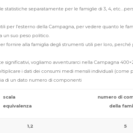
le statistiche separatamente per le famiglie di 3, 4, etc…pe
ili per l’esterno della Campagna, per vedere quanto le fam
un suo peso politico.
er fornire alla famiglia degli strumenti utili per loro, perché
e significativi, vogliamo avventurarci nella Campagna 400×2!
tiplicare i dati dei consumi medi mensili individuali (come 
lia di un dato numero di componenti
scala
numero di co
equivalenza
della fami
1,2
5