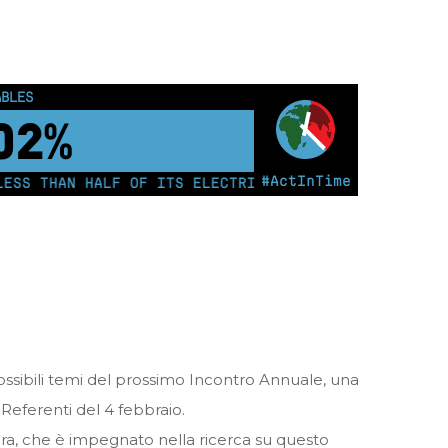
OUS PEOPLE
0
km²
#ActInTime
AN HALF OF ITS ELECTRICITY FROM COAL FOR THE FIRS
possibili temi del prossimo Incontro Annuale, una
Referenti del 4 febbraio.
ara, che è impegnato nella ricerca su questo