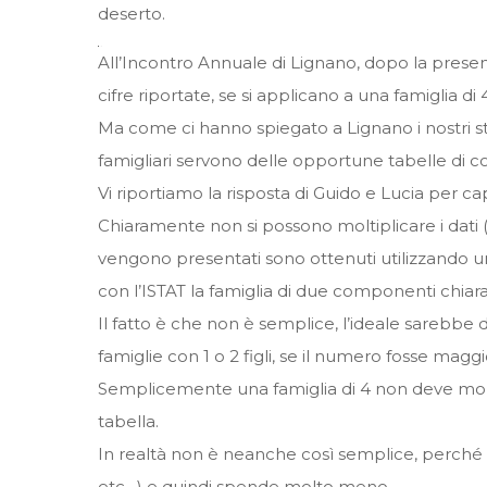
deserto.
All’Incontro Annuale di Lignano, dopo la presen
cifre riportate, se si applicano a una famiglia di
Ma come ci hanno spiegato a Lignano i nostri stat
famigliari servono delle opportune tabelle di c
Vi riportiamo la risposta di Guido e Lucia per c
Chiaramente non si possono moltiplicare i dati 
vengono presentati sono ottenuti utilizzando u
con l’ISTAT la famiglia di due componenti chia
Il fatto è che non è semplice, l’ideale sarebbe 
famiglie con 1 o 2 figli, se il numero fosse maggi
Semplicemente una famiglia di 4 non deve moltip
tabella.
In realtà non è neanche così semplice, perché n
etc…) e quindi spende molto meno.