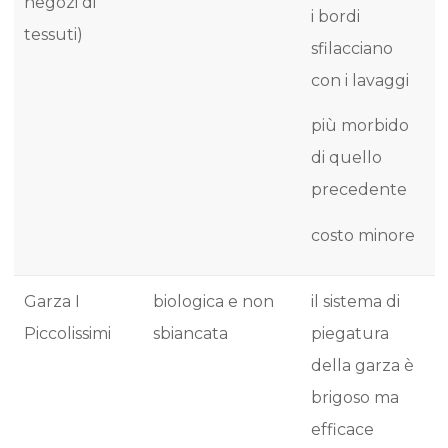
negozi di
i bordi
tessuti)
sfilacciano
con i lavaggi
più morbido
di quello
precedente
costo minore
Garza I
biologica e non
il sistema di
Piccolissimi
sbiancata
piegatura
della garza è
brigoso ma
efficace