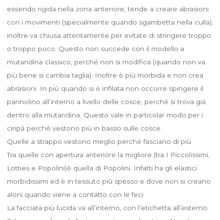
essendo rigida nella zona anteriore, tende a creare abrasioni
con i movimenti (specialmente quando sgambetta nella culla);
inoltre va chiusa attentamente per evitate di stringere troppo
o troppo poco. Questo non succede con il modello a
mutandina classico, perché non si modifica (quando non va
più bene si cambia taglia). Inoltre è più morbida e non crea
abrasioni. In più quando si è infilata non occorre spingere il
pannolino all’interno a livello delle cosce, perché si trova già
dentro alla mutandina. Questo vale in particolar modo per i
ciripà perché vestono più in basso sulle cosce.
Quelle a strappo vestono meglio perché fasciano di più.
Tra quelle con apertura anteriore la migliore (tra I Piccolissimi,
Lotties e Popolini)è quella di Popolini. Infatti ha gli elastici
morbidissimi ed è in tessuto più spesso e dove non si creano
aloni quando viene a contatto con le feci.
La facciata più lucida va all’interno, con l’etichetta all’esterno.