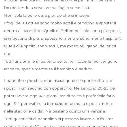
liquido tende a scivolare sul foglio verso i lati.
Non isola la pelle dalla pipì, poiché si imbeve.
I fogli della Lotties sono molto sottili e tendono a spostarsi
dentro al pannolino. Quelli di Bellicomeilsole sono più spessi,
si imbevono di più, si spostano meno e sono meno traspiranti.
Quelli di Popolini sono sottili, ma molto più grandi dei primi
due.
Tutti funzionano in parte: di solito non tutte le feci vengono
raccolte, specialmente se il bambino è seduto.
I pannolini sporchi vanno risciacquati se sporchi di feci e
riposti in un secchio con coperchio. Ne servono 20-25 per
poterli lavare ogni 4-5 giorni, ma di solito è preferibile farlo
ogni 3-4 per evitare la formazione di muffa (specialmente
nella stagione calda). Ne bastano quindi una ventina.
Tutti questi tipi di pannolino si possono lavare a 90°C, ma
sono sufficienti 60° per una buona igiene e per conservare