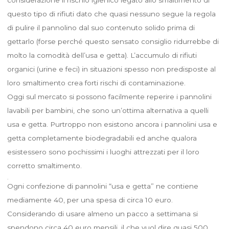
questo tipo di rifiuti dato che quasi nessuno segue la regola
di pulire il pannolino dal suo contenuto solido prima di
gettarlo (forse perché questo sensato consiglio ridurrebbe di
molto la comodità dell’usa e getta). L’accumulo di rifiuti
organici (urine e feci) in situazioni spesso non predisposte al
loro smaltimento crea forti rischi di contaminazione.
Oggi sul mercato si possono facilmente reperire i pannolini
lavabili per bambini, che sono un’ottima alternativa a quelli
usa e getta. Purtroppo non esistono ancora i pannolini usa e
getta completamente biodegradabili ed anche qualora
esistessero sono pochissimi i luoghi attrezzati per il loro
corretto smaltimento.
Ogni confezione di pannolini “usa e getta” ne contiene
mediamente 40, per una spesa di circa 10 euro.
Considerando di usare almeno un pacco a settimana si
spendono circa 40 euro mensili, il che vuol dire quasi 500