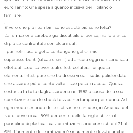
euro l’anno; una spesa alquanto incisiva per il bilancio
familiare.
E’ vero che più i bambini sono asciutti più sono felici?
L’affermazione sarebbe già discutibile di per sé, ma lo è ancor
di più se confrontata con alcuni dati:
I pannolini usa e getta contengono gel chimici
superassorbenti (silicati e simili) ed ancora oggi non sono stati
effettuati studi su eventuali effetti collaterali di questi
elementi. Infatti pare che tra di essi vi sia il sodio policloridato,
che assorbe più di cento volte il suo peso in acqua. Questa
sostanza fu tolta dagli assorbenti nel 1985 a causa della sua
correlazione con lo shock tossico nei tamponi per donna. Ad
ogni modo secondo delle statistiche canadesi, in America del
Nord, dove circa l’80% per cento delle famiglie utilizza il
pannolino di plastica i casi di irritazioni sono cresciuti dal 7.1 al
61%. L’aumento delle irritazioni è sicuramente dovuto anche