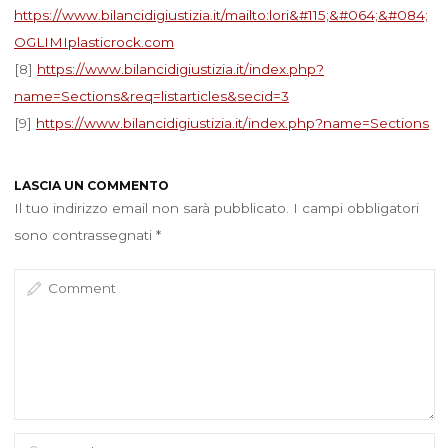
https://www.bilancidigiustizia.it/mailto:lori&#115;&#064;&#084;
OGLIMIplasticrock.com
[8]
https://www.bilancidigiustizia.it/index.php?
name=Sections&req=listarticles&secid=3
[9]
https://www.bilancidigiustizia.it/index.php?name=Sections
LASCIA UN COMMENTO
Il tuo indirizzo email non sarà pubblicato.
I campi obbligatori
sono contrassegnati
*