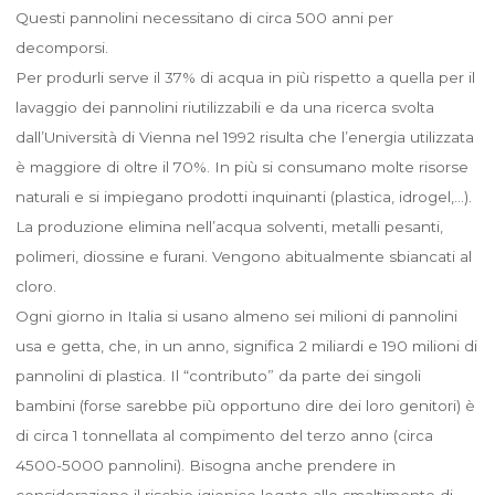
Questi pannolini necessitano di circa 500 anni per
decomporsi.
Per produrli serve il 37% di acqua in più rispetto a quella per il
lavaggio dei pannolini riutilizzabili e da una ricerca svolta
dall’Università di Vienna nel 1992 risulta che l’energia utilizzata
è maggiore di oltre il 70%. In più si consumano molte risorse
naturali e si impiegano prodotti inquinanti (plastica, idrogel,…).
La produzione elimina nell’acqua solventi, metalli pesanti,
polimeri, diossine e furani. Vengono abitualmente sbiancati al
cloro.
Ogni giorno in Italia si usano almeno sei milioni di pannolini
usa e getta, che, in un anno, significa 2 miliardi e 190 milioni di
pannolini di plastica. Il “contributo” da parte dei singoli
bambini (forse sarebbe più opportuno dire dei loro genitori) è
di circa 1 tonnellata al compimento del terzo anno (circa
4500-5000 pannolini). Bisogna anche prendere in
considerazione il rischio igienico legato allo smaltimento di