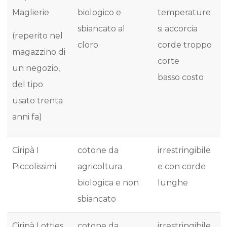
Maglierie
biologico e
temperature
sbiancato al
si accorcia
(reperito nel
cloro
corde troppo
magazzino di
corte
un negozio,
basso costo
del tipo
usato trenta
anni fa)
Ciripà I
cotone da
irrestringibile
Piccolissimi
agricoltura
e con corde
biologica e non
lunghe
sbiancato
Ciripà Lotties
cotone da
irrestringibile