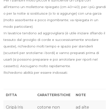
Per i bambini molto piccoli è sufficiente un ciripà con
all’interno un mollettone ripiegato (cm 40×40); per i più grandi
o per la notte si sostituisce (o lo si aggiunge) con una garza
(molto assorbente e poco ingombrante; va ripiegata in un
modo particolare).
In lavatrice tendono ad aggrovigliarsi (è utile iniziare sfilando il
tessuto dal groviglio di corde e successivamente snodare
queste), richiedono molti tempo e spazio per stenderli
(scuoterli per srotolarne i bordi) e vanno preparati prima di
usarli (si possono preparare e poi arrotolare per riporli nel
cassetto). Asciugano molto rapidamente.
Richiedono abilità per essere indossati.
DITTA
CARATTERISTICHE
NOTE
Ciripà Iris
cotone non
ad alte