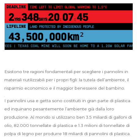
DEADLINE
TIME LEFT TO LIMIT GLOBAL WARMING TO 1.5°C
2
348
20
07
44
YRS
DAYS
:
:
LIFELINE
LAND PROTECTED BY INDIGENOUS PEOPLE
43,500,000
km²
 | TEXAS COAL MINE WILL SOON BE HOME TO A 1.2GW SOLAR FARM | CHI
Esistono tre ragioni fondamentali per scegliere i pannolini in
materiali riutilizzabili per i propri figli: la tutela dell’ambiente, il
risparmio economico e il maggior benessere del bambino.
I pannolini usa e getta sono costituiti in gran parte di plastica
ed inquinano pesantemente l’ambiente già dalla loro
produzione. Al mondo si utilizzano ben 3.5 miliardi di galloni di
olio, 82.000 tonnellate di plastica e 1.3 milioni di tonnellate di
polpa di legno per produrre 18 miliardi di pannolini di plastica.