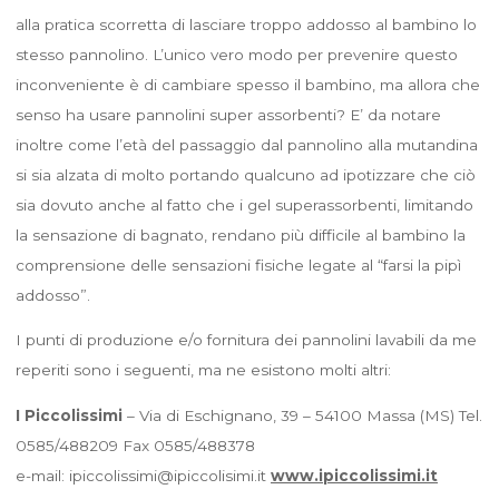
alla pratica scorretta di lasciare troppo addosso al bambino lo
stesso pannolino. L’unico vero modo per prevenire questo
inconveniente è di cambiare spesso il bambino, ma allora che
senso ha usare pannolini super assorbenti? E’ da notare
inoltre come l’età del passaggio dal pannolino alla mutandina
si sia alzata di molto portando qualcuno ad ipotizzare che ciò
sia dovuto anche al fatto che i gel superassorbenti, limitando
la sensazione di bagnato, rendano più difficile al bambino la
comprensione delle sensazioni fisiche legate al “farsi la pipì
addosso”.
I punti di produzione e/o fornitura dei pannolini lavabili da me
reperiti sono i seguenti, ma ne esistono molti altri:
I Piccolissimi
– Via di Eschignano, 39 – 54100 Massa (MS) Tel.
0585/488209 Fax 0585/488378
e-mail: ipiccolissimi@ipiccolisimi.it
www.ipiccolissimi.it