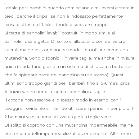
Ideale per i bambini quando cominciano a muoversi e stare in
piedi, perché il ciripa’, se non è indossato perfettamente
(cosa piuttosto difficile!), tende a spostarsi troppo.
Si tratta di pannolini lavabili costruiti in modo simile ai
pannolini usa e getta. Di solito si allacciano con dei velcro
laterali, ma ne esistono anche modelli da infilare come una
mutandina. Sono disponibili in varie taglie, ma anche in misura
unica (si adattano grazie a un sistema di chiusura a bottoncini
che fa ripiegare parte del pannolino su se stesso). Questi
ultimi sono troppo grandi per i bambini fino ai 5-6 mesi circa.
All’inizio vanno bene i ciripà o i pannolini a taglie.
Il cotone non assorbe allo stesso modo in eterno: con i
lavaggi si rovina. Se si intende utilizzare i pannolini per più di 1-
2 bambini vale la pena utilizzare quelli a teglie varie.
Di solito si coprono con una mutandina impermeabile, ma ne
esistono modelli impermeabilizzati esternamente. All’interno