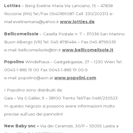
Lotties
– Berg Eveline Maria Via Lanciano, 15 – 47838
Riccione (RN) Tel./Fax 0541/691087 Cell. 330/202313 e-
mail:evelinemaria@yahoo.it
www.lotties.de
Bellicomeilsole
– Casella Postale n. 7 – 37036 San Martino
Buon Albergo (VR) Tel. 045 8781464 – Fax 045 8795039
e-mail: bellicomeilsole@tin.it
www.bellicomeilsole.it
Popolino
Windelhaus – Gastgebgasse, 27 – 1230 Wien Tel.
0043-1-865 19 00 Fax 0043-1-865 19 00-9
e-mail: popolino@aon.at
www.popolini.com
I Popolino sono distribuiti da:
Gaia – Via G.Galilei, 9 – 38100 Trento Tel/Fax 0461/230523
In questo negozio si possono avere informazioni molto
precise sull’uso dei pannolini!
New Baby snc –
Via dei Ceramisti, 30/P – 55055 Lastra a