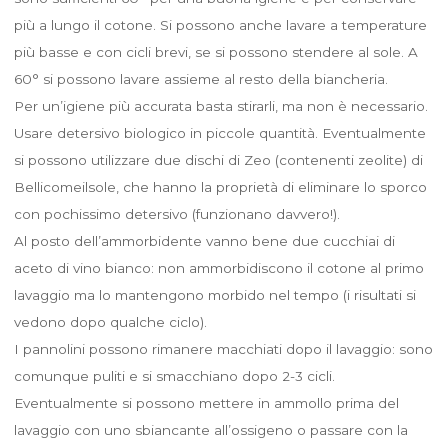
più a lungo il cotone. Si possono anche lavare a temperature
più basse e con cicli brevi, se si possono stendere al sole. A
60° si possono lavare assieme al resto della biancheria.
Per un’igiene più accurata basta stirarli, ma non è necessario.
Usare detersivo biologico in piccole quantità. Eventualmente
si possono utilizzare due dischi di Zeo (contenenti zeolite) di
Bellicomeilsole, che hanno la proprietà di eliminare lo sporco
con pochissimo detersivo (funzionano davvero!).
Al posto dell’ammorbidente vanno bene due cucchiai di
aceto di vino bianco: non ammorbidiscono il cotone al primo
lavaggio ma lo mantengono morbido nel tempo (i risultati si
vedono dopo qualche ciclo).
I pannolini possono rimanere macchiati dopo il lavaggio: sono
comunque puliti e si smacchiano dopo 2-3 cicli.
Eventualmente si possono mettere in ammollo prima del
lavaggio con uno sbiancante all’ossigeno o passare con la