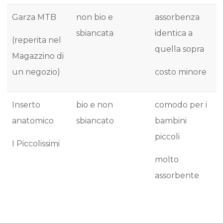
Garza MTB
non bio e
assorbenza
sbiancata
identica a
(reperita nel
quella sopra
Magazzino di
un negozio)
costo minore
Inserto
bio e non
comodo per i
anatomico
sbiancato
bambini
piccoli
I Piccolissimi
molto
assorbente