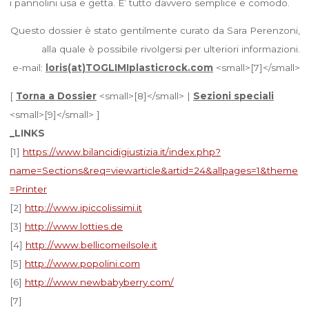
i pannolini usa e getta. E’ tutto davvero semplice e comodo.
Questo dossier è stato gentilmente curato da Sara Perenzoni,
alla quale è possibile rivolgersi per ulteriori informazioni.
e-mail:
loris(at)TOGLIMIplasticrock.com
<small>[7]</small>
[
Torna a Dossier
<small>[8]</small> |
Sezioni speciali
<small>[9]</small> ]
_LINKS
[1]
https://www.bilancidigiustizia.it/index.php?
name=Sections&req=viewarticle&artid=24&allpages=1&theme
=Printer
[2]
http://www.ipiccolissimi.it
[3]
http://www.lotties.de
[4]
http://www.bellicomeilsole.it
[5]
http://www.popolini.com
[6]
http://www.newbabyberry.com/
[7]