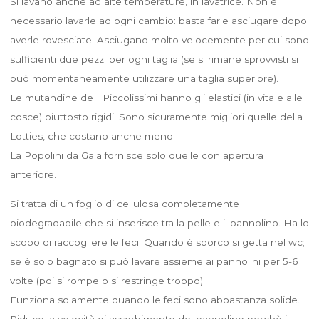
Si lavano anche ad alte temperature, in lavatrice. Non è
necessario lavarle ad ogni cambio: basta farle asciugare dopo
averle rovesciate. Asciugano molto velocemente per cui sono
sufficienti due pezzi per ogni taglia (se si rimane sprovvisti si
può momentaneamente utilizzare una taglia superiore).
Le mutandine de I Piccolissimi hanno gli elastici (in vita e alle
cosce) piuttosto rigidi. Sono sicuramente migliori quelle della
Lotties, che costano anche meno.
La Popolini da Gaia fornisce solo quelle con apertura
anteriore.
Si tratta di un foglio di cellulosa completamente
biodegradabile che si inserisce tra la pelle e il pannolino. Ha lo
scopo di raccogliere le feci. Quando è sporco si getta nel wc;
se è solo bagnato si può lavare assieme ai pannolini per 5-6
volte (poi si rompe o si restringe troppo).
Funziona solamente quando le feci sono abbastanza solide.
Riduce la velocità di assorbimento del pannolino perchè il