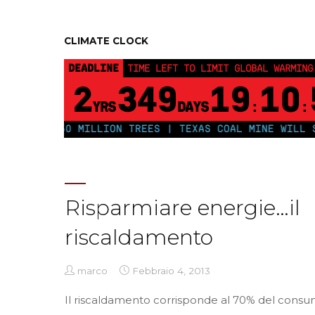
CLIMATE CLOCK
DEADLINE
TIME LEFT TO LIMIT GLOBAL WARMING
2
349
19
10
YRS
DAYS
:
:
PLANT 250 MILLION TREES | TEXAS COAL MINE WILL SO
Risparmiare energie…il
riscaldamento
marco
Febbraio 4, 2013
Il riscaldamento corrisponde al 70% del cons