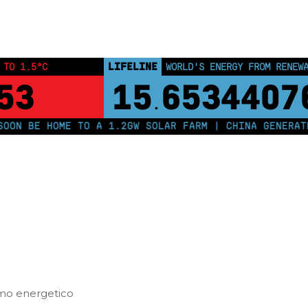
Home
Posts tagged "risparmioenergetico"
LIFELINE
 TO 1.5°C
WORLD'S ENERGY FROM RENEW
53
15
6534407
.
ON BE HOME TO A 1.2GW SOLAR FARM | CHINA GENERATES
umo energetico