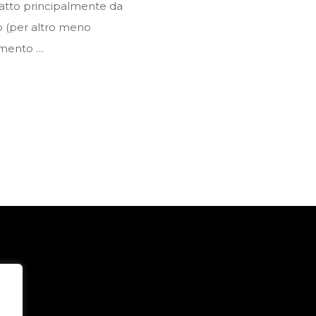
atto principalmente da
no (per altro meno
namento …