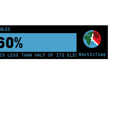
ABLES
65%
#ActInTime
 LESS THAN HALF OF ITS ELECTRICITY FROM COAL FOR T