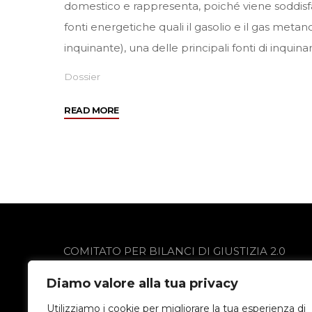
domestico e rappresenta, poiché viene soddisf
fonti energetiche quali il gasolio e il gas meta
inquinante), una delle principali fonti di inqui
Dossier
"Risparmiare
READ MORE
energie…
il
riscaldamento"
COMITATO PER BILANCI DI GIUSTIZIA 2.0
via Gobetti 13
Diamo valore alla tua privacy
24021 Albino (BG)
Privacy Policy
Utilizziamo i cookie per migliorare la tua esperienza di