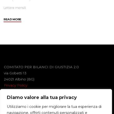
Lettere mensili
"Ottobre
READ MORE
2005"
COMITATO PER BILANCI DI GIUSTIZIA 2.0
via Gobetti 13
24021 Albino (BG)
Privacy Policy
Diamo valore alla tua privacy
Powered by
Roseta
&
WordPress
.
Utilizziamo i cookie per migliorare la tua esperienza di
navigazione, offrirti contenuti personalizzati e