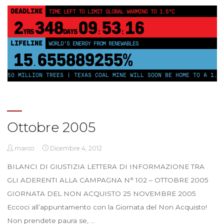
DEADLINE
TIME LEFT TO LIMIT GLOBAL WARMING TO 1.5°C
2
348
09
53
15
YRS
DAYS
:
:
LIFELINE
WORLD'S ENERGY FROM RENEWABLES
15
655889260%
.
 250 MILLION TREES | TEXAS COAL MINE WILL SOON BE HOME TO A 1.2G
Ottobre 2005
marco
Dicembre 4, 2012
BILANCI DI GIUSTIZIA LETTERA DI INFORMAZIONE TRA
GLI ADERENTI ALLA CAMPAGNA N° 102 – OTTOBRE 2005
GIORNATA DEL NON ACQUISTO 25 NOVEMBRE 2005
Eccoci all’appuntamento con la Giornata del Non Acquisto!
Non prendete paura se, …