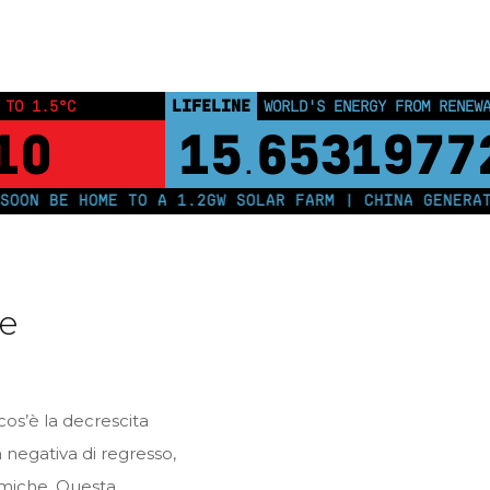
Home
Posts tagged "occupazione"
LIFELINE
 TO 1.5°C
WORLD'S ENERGY FROM RENEW
10
15
6531977
.
OON BE HOME TO A 1.2GW SOLAR FARM | CHINA GENERATE
ne
cos’è la decrescita
 negativa di regresso,
omiche. Questa