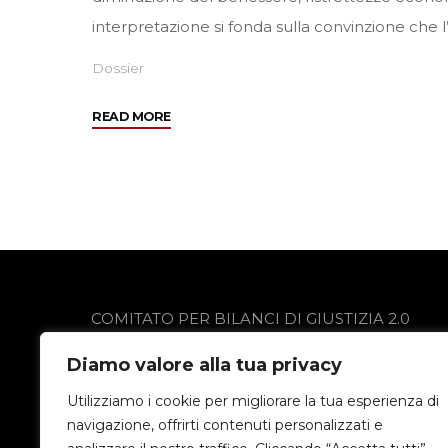
interpretazione si fonda sulla convinzione che l
Dossier
"Decrescita
READ MORE
e
occupazione"
COMITATO PER BILANCI DI GIUSTIZIA 2.0
via Gobetti 13
Diamo valore alla tua privacy
24021 Albino (BG)
Privacy Policy
Utilizziamo i cookie per migliorare la tua esperienza di
navigazione, offrirti contenuti personalizzati e