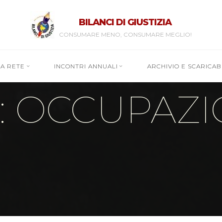
BILANCI DI GIUSTIZIA
CONSUMARE MENO, CONSUMARE MEGLIO!
RA RETE
INCONTRI ANNUALI
ARCHIVIO E SCARICABI
: OCCUPAZ