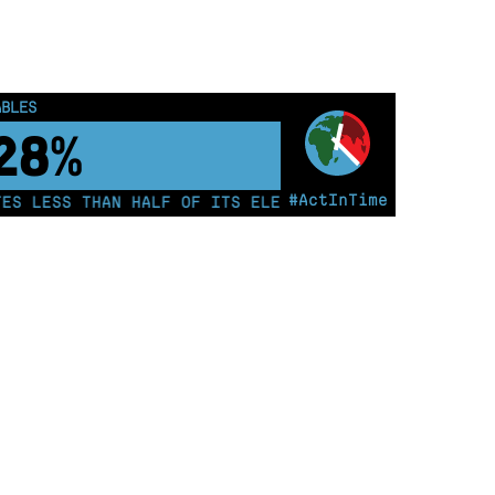
ABLES
33%
#ActInTime
S LESS THAN HALF OF ITS ELECTRICITY FROM COAL FOR 