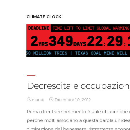
CLIMATE CLOCK
DEADLINE
TIME LEFT TO LIMIT GLOBAL WARMING
2
349
22
29
YRS
DAYS
:
:
O PLANT 250 MILLION TREES | TEXAS COAL MINE WILL S
Decrescita e occupazio
marco
Dicembre 10, 2012
Prima di entrare nel merito è utile chiarire che 
perché molti associano a questa parola un’idea
diminuzione del benessere, ristrettezze econ