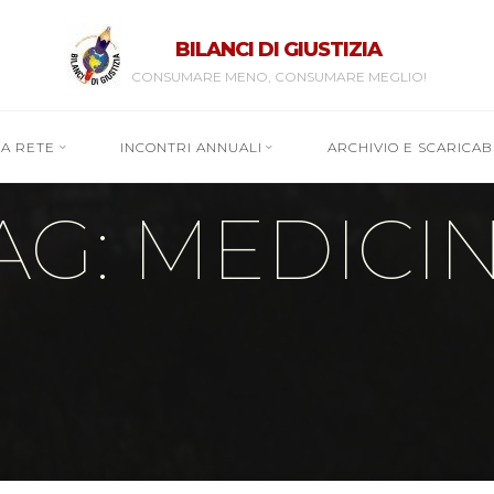
BILANCI DI GIUSTIZIA
CONSUMARE MENO, CONSUMARE MEGLIO!
RA RETE
INCONTRI ANNUALI
ARCHIVIO E SCARICABI
AG: MEDICI