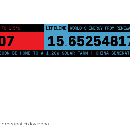
Home
Posts tagged "medicina"
LIFELINE
 TO 1.5°C
WORLD'S ENERGY FROM RENEW
07
15
6525481
.
ON BE HOME TO A 1.2GW SOLAR FARM | CHINA GENERATES
di omeopatici dovranno