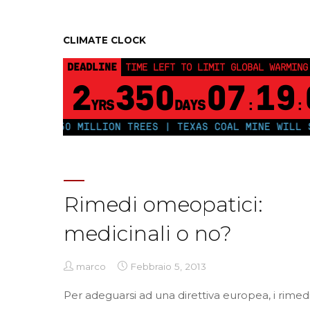
CLIMATE CLOCK
DEADLINE
TIME LEFT TO LIMIT GLOBAL WARMING
2
350
07
19
YRS
DAYS
:
:
 PLANT 250 MILLION TREES | TEXAS COAL MINE WILL SO
Rimedi omeopatici:
medicinali o no?
marco
Febbraio 5, 2013
Per adeguarsi ad una direttiva europea, i rime