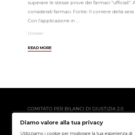
superare le stesse prove dei farmaci “ufficiali”
considerati farmaci. Fonte: Il corriere della se
Con l’applicazione in …
Dossier
"Rimedi
READ MORE
omeopatici:
medicinali
o
no?"
COMITATO PER BILANCI DI GIUSTIZIA 2.0
via Gobetti 13
Diamo valore alla tua privacy
24021 Albino (BG)
Privacy Policy
Utilizziamo i cookie per migliorare la tua esperienza di