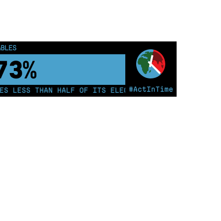
ABLES
78%
#ActInTime
 LESS THAN HALF OF ITS ELECTRICITY FROM COAL FOR 