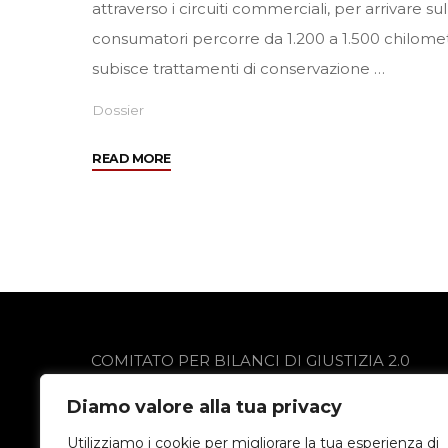
attraverso i circuiti commerciali, per arrivare sul
consumatori percorre da 1.200 a 1.500 chilometri,
subisce trattamenti di conservazione …
Dossier
"Movimento
READ MORE
per
la
Decrescita
Felice"
COMITATO PER BILANCI DI GIUSTIZIA 2.0
via Gobetti 13
Diamo valore alla tua privacy
24021 Albino (BG)
Privacy Policy
Utilizziamo i cookie per migliorare la tua esperienza di