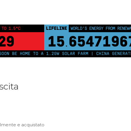
Home
Posts tagged "Maurizio Pallante"
LIFELINE
 TO 1.5°C
WORLD'S ENERGY FROM RENEW
28
15
6547196
.
ON BE HOME TO A 1.2GW SOLAR FARM | CHINA GENERATES
scita
almente e acquistato