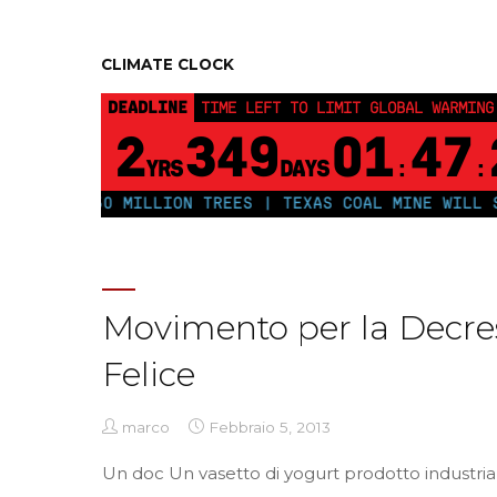
CLIMATE CLOCK
DEADLINE
TIME LEFT TO LIMIT GLOBAL WARMING
2
349
01
47
YRS
DAYS
:
:
PLANT 250 MILLION TREES | TEXAS COAL MINE WILL SO
Movimento per la Decre
Felice
marco
Febbraio 5, 2013
Un doc Un vasetto di yogurt prodotto industri