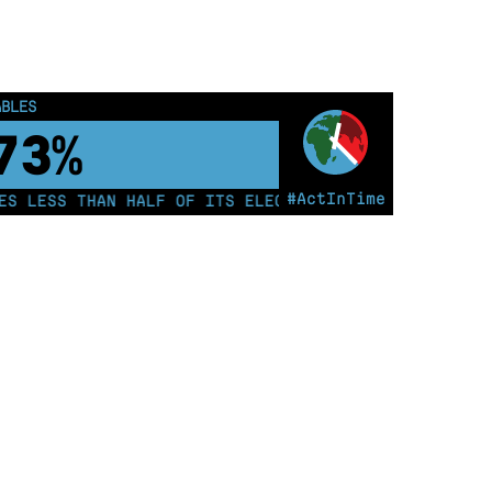
ABLES
78%
#ActInTime
 LESS THAN HALF OF ITS ELECTRICITY FROM COAL FOR T