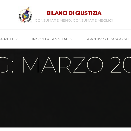
BILANCI DI GIUSTIZIA
CONSUMARE MENO, CONSUMARE MEGLIO!
RA RETE
INCONTRI ANNUALI
ARCHIVIO E SCARICABI
G: MARZO 2