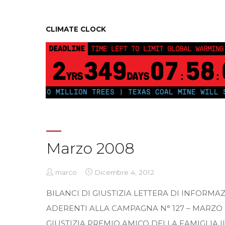
CLIMATE CLOCK
DEADLINE
TIME LEFT TO LIMIT GLOBAL WARMING
2
349
07
58
YRS
DAYS
:
:
 PLANT 250 MILLION TREES | TEXAS COAL MINE WILL SO
Marzo 2008
marco
Dicembre 4, 2012
BILANCI DI GIUSTIZIA LETTERA DI INFORMAZ
ADERENTI ALLA CAMPAGNA N° 127 – MARZO 
GIUSTIZIA PREMIO AMICO DELLA FAMIGLIA Il 