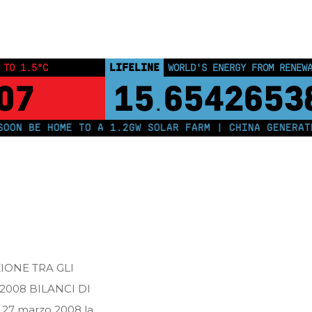
Home
Posts tagged "marzo 2008"
LIFELINE
 TO 1.5°C
WORLD'S ENERGY FROM RENEW
07
15
6542653
.
ON BE HOME TO A 1.2GW SOLAR FARM | CHINA GENERATES
IONE TRA GLI
2008 BILANCI DI
27 marzo 2008 la