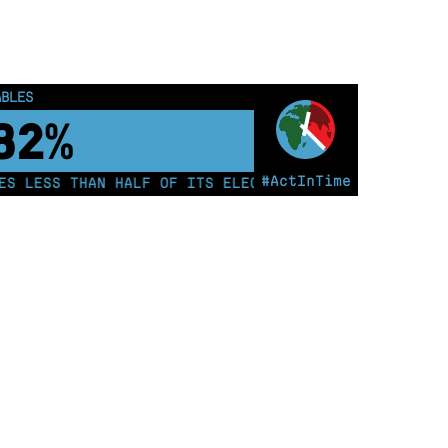
ABLES
87%
#ActInTime
 LESS THAN HALF OF ITS ELECTRICITY FROM COAL FOR T