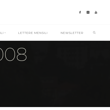
SEARC
LI
LETTERE MENSILI
NEWSLETTER
008