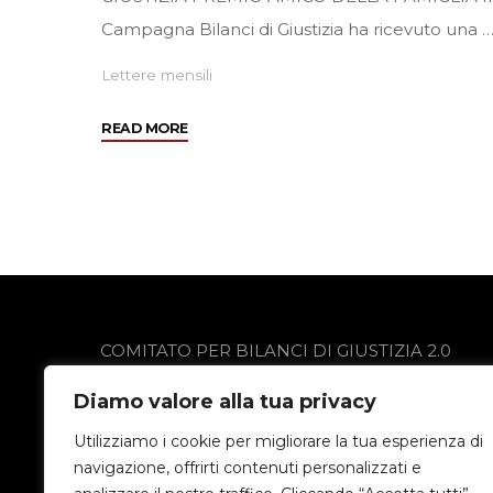
Campagna Bilanci di Giustizia ha ricevuto una 
Lettere mensili
"Marzo
READ MORE
2008"
COMITATO PER BILANCI DI GIUSTIZIA 2.0
via Gobetti 13
Diamo valore alla tua privacy
24021 Albino (BG)
Privacy Policy
Utilizziamo i cookie per migliorare la tua esperienza di
navigazione, offrirti contenuti personalizzati e