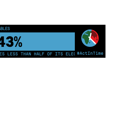
ABLES
48%
#ActInTime
 LESS THAN HALF OF ITS ELECTRICITY FROM COAL FOR T