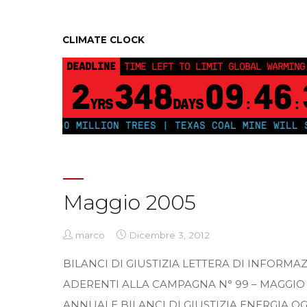
CLIMATE CLOCK
DEADLINE
TIME LEFT TO LIMIT GLOBAL WARMING
2
348
09
46
YRS
DAYS
:
:
PLANT 250 MILLION TREES | TEXAS COAL MINE WILL SO
Maggio 2005
marco
Dicembre 3, 2012
BILANCI DI GIUSTIZIA LETTERA DI INFORMAZ
ADERENTI ALLA CAMPAGNA N° 99 – MAGGIO
ANNUALE BILANCI DI GIUSTIZIA ENERGIA O