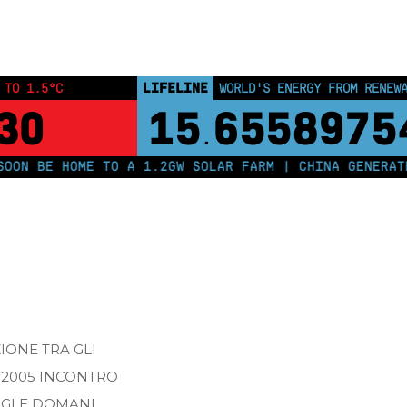
Home
Posts tagged "maggio 2005"
LIFELINE
 TO 1.5°C
WORLD'S ENERGY FROM RENEW
30
15
6558975
.
ON BE HOME TO A 1.2GW SOLAR FARM | CHINA GENERATES
IONE TRA GLI
 2005 INCONTRO
GGI E DOMANI