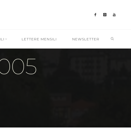
SEARC
LI
LETTERE MENSILI
NEWSLETTER
005