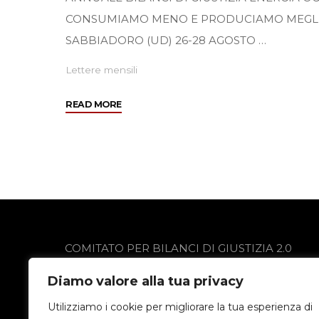
CONSUMIAMO MENO E PRODUCIAMO MEGL
SABBIADORO (UD) 26-28 AGOSTO …
Lettere mensili
"Maggio
READ MORE
2005"
COMITATO PER BILANCI DI GIUSTIZIA 2.0
via Gobetti 13
Diamo valore alla tua privacy
24021 Albino (BG)
Privacy Policy
Utilizziamo i cookie per migliorare la tua esperienza di