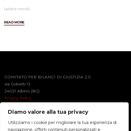
Lettere mensili
"Giugno
READ MORE
2002"
COMITATO PER BILANCI DI GIUSTIZIA 2.0
via Gobetti 13
24021 Albino (BG)
Privacy Policy
Diamo valore alla tua privacy
Powered by
Roseta
&
WordPress
.
Utilizziamo i cookie per migliorare la tua esperienza di
navigazione, offrirti contenuti personalizzati e