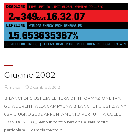
DEADLINE
TIME LEFT TO LIMIT GLOBAL WARMING TO 1.5°C
2
349
16
32
07
YRS
DAYS
:
:
LIFELINE
WORLD'S ENERGY FROM RENEWABLES
15
653635372%
.
 250 MILLION TREES | TEXAS COAL MINE WILL SOON BE HOME TO A 1.2G
Giugno 2002
marco
Dicembre 3, 2012
BILANCI DI GIUSTIZIA LETTERA DI INFORMAZIONE TRA
GLI ADERENTI ALLA CAMPAGNA BILANCI DI GIUSTIZIA N°
68 – GIUGNO 2002 APPUNTAMENTO PER TUTTI A COLLE
DON BOSCO Questo incontro nazionale sarà molto
particolare. Il cambiamento di …