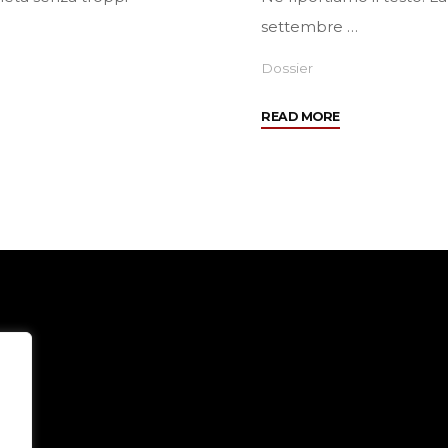
settembre …
Dossier
"Bilanci
READ MORE
su
Liberazione"