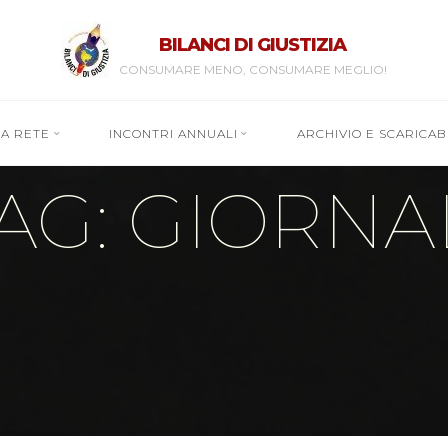
BILANCI DI GIUSTIZIA
CONSUMARE MENO, CONSUMARE MEGLIO!
RA RETE
INCONTRI ANNUALI
ARCHIVIO E SCARICABI
AG: GIORNA