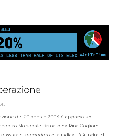
ABLES
25%
#ActInTime
 LESS THAN HALF OF ITS ELECTRICITY FROM COAL FOR T
iberazione
013
razione del 20 agosto 2004 è apparso un
ncontro Nazionale, firmato da Rina Gagliardi.
 passata di pomodoro e la radicalità Ai primi di