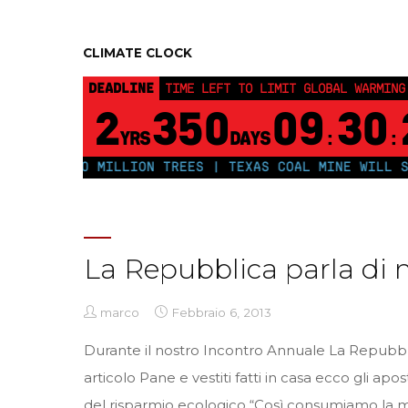
CLIMATE CLOCK
DEADLINE
TIME LEFT TO LIMIT GLOBAL WARMING
2
350
09
30
YRS
DAYS
:
:
PLANT 250 MILLION TREES | TEXAS COAL MINE WILL SOO
La Repubblica parla di 
marco
Febbraio 6, 2013
Durante il nostro Incontro Annuale La Repubbl
articolo Pane e vestiti fatti in casa ecco gli apo
del risparmio ecologico “Così consumiamo la 