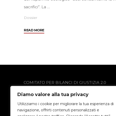
sacrifici”. La …
Dossier
"La
READ MORE
Repubblica
parla
di
noi"
COMITATO PER BILANCI DI GIUSTIZIA 2.0
via Gobetti 13
Diamo valore alla tua privacy
24021 Albino (BG)
Privacy Policy
Utilizziamo i cookie per migliorare la tua esperienza di
navigazione, offrirti contenuti personalizzati e