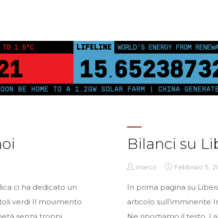
Home
Posts tagged "giornali"
LIFELINE
 TO 1.5°C
WORLD'S ENERGY FROM RENEW
21
15
6523873
.
N BE HOME TO A 1.2GW SOLAR FARM | CHINA GENERATES
noi
Bilanci su L
marco
Febbraio 5, 2
ica ci ha dedicato un
In prima pagina su Libe
stoli verdi Il movimento
articolo sull’imminente I
metà senza troppi
Ne riportiamo il testo. La