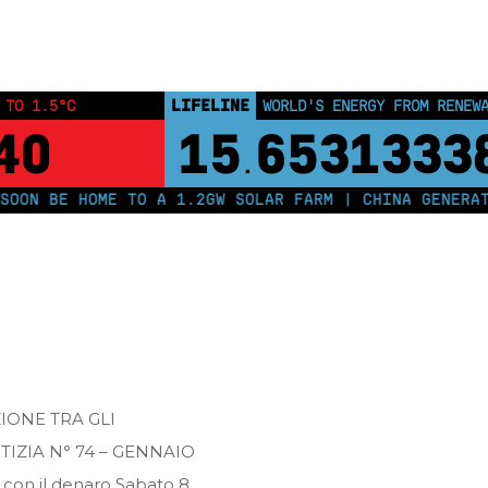
Home
Posts tagged "gennaio 2003"
LIFELINE
 TO 1.5°C
WORLD'S ENERGY FROM RENEW
40
15
6531333
.
ON BE HOME TO A 1.2GW SOLAR FARM | CHINA GENERATES
IONE TRA GLI
IZIA N° 74 – GENNAIO
 con il denaro Sabato 8