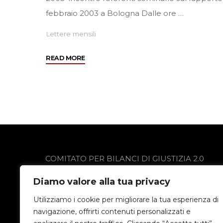
febbraio 2003 a Bologna Dalle ore …
Lettere mensili
"Gennaio
READ MORE
2003"
COMITATO PER BILANCI DI GIUSTIZIA 2.0
via Gobetti 13
Diamo valore alla tua privacy
24021 Albino (BG)
Privacy Policy
Utilizziamo i cookie per migliorare la tua esperienza di
navigazione, offrirti contenuti personalizzati e