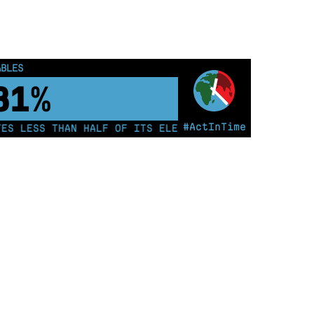
ABLES
91%
#ActInTime
 LESS THAN HALF OF ITS ELECTRICITY FROM COAL FOR 