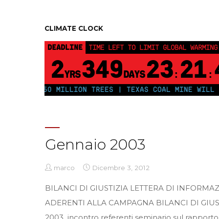
CLIMATE CLOCK
DEADLINE
TIME LEFT TO LIMIT GLOBAL WARMING
2
349
23
21
YRS
DAYS
:
:
 PLANT 250 MILLION TREES | TEXAS COAL MINE WILL SO
Gennaio 2003
marco
Dicembre 3, 2012
BILANCI DI GIUSTIZIA LETTERA DI INFORMAZ
ADERENTI ALLA CAMPAGNA BILANCI DI GIUST
2003 incontro referenti seminario sul rapporto