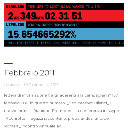
DEADLINE
TIME LEFT TO LIMIT GLOBAL WARMING TO 1.5°C
2
349
02
31
51
YRS
DAYS
:
:
LIFELINE
WORLD'S ENERGY FROM RENEWABLES
15
654665292%
.
250 MILLION TREES | TEXAS COAL MINE WILL SOON BE HOME TO A 1.2GW
Febbraio 2011
marco
Dicembre 4, 2012
lettera di informazione tra gli aderenti alla campagna n° 157
febbraio 2011 in questo numero: _Sito internet Bilanci_ Il
nuovo format _Riunione Promotori_ La conferenza in skype
_Fuorirotta_I ragazzi raccontano, preparandosi all’Urbe…
Roma!!! _Incontro Annuale ad …