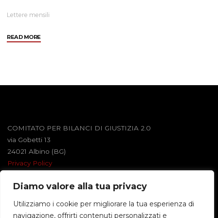
Lettere mensili
"Febbraio
READ MORE
2011"
COMITATO PER BILANCI DI GIUSTIZIA 2.0
via Gobetti 13
24021 Albino (BG)
Privacy Policy
Diamo valore alla tua privacy
Powered by
Roseta
&
WordPress
.
Utilizziamo i cookie per migliorare la tua esperienza di
navigazione, offrirti contenuti personalizzati e