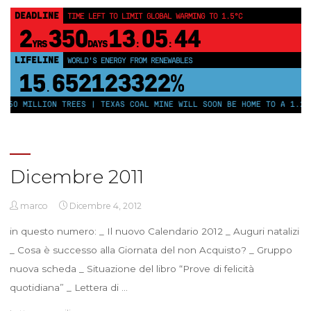
DEADLINE
TIME LEFT TO LIMIT GLOBAL WARMING TO 1.5°C
2
350
13
05
44
YRS
DAYS
:
:
LIFELINE
WORLD'S ENERGY FROM RENEWABLES
15
652123327%
.
250 MILLION TREES | TEXAS COAL MINE WILL SOON BE HOME TO A 1.2GW
Dicembre 2011
marco
Dicembre 4, 2012
in questo numero: _ Il nuovo Calendario 2012 _ Auguri natalizi
_ Cosa è successo alla Giornata del non Acquisto? _ Gruppo
nuova scheda _ Situazione del libro “Prove di felicità
quotidiana” _ Lettera di …