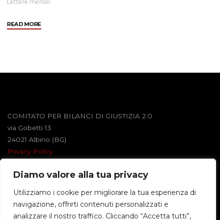
Lettere mensili
"Dicembre
READ MORE
2011"
COMITATO PER BILANCI DI GIUSTIZIA 2.0
via Gobetti 13
24021 Albino (BG)
Privacy Policy
Diamo valore alla tua privacy
Powered by
Roseta
&
WordPress
.
Utilizziamo i cookie per migliorare la tua esperienza di
navigazione, offrirti contenuti personalizzati e
©2026 BILANCI DI GIUSTIZIA
analizzare il nostro traffico. Cliccando “Accetta tutti”,