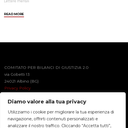
Lettere mensili
"Dicembre
READ MORE
2010"
COMITATO PER BILANCI DI GIUSTIZIA 2.0
via Gobetti 13
24021 Albino (BG)
Privacy Policy
Diamo valore alla tua privacy
Powered by
Roseta
&
WordPress
.
Utilizziamo i cookie per migliorare la tua esperienza di
navigazione, offrirti contenuti personalizzati e
©2026 BILANCI DI GIUSTIZIA
analizzare il nostro traffico. Cliccando “Accetta tutti”,