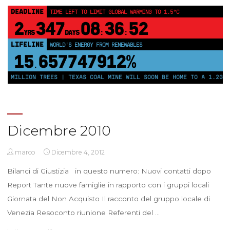
DEADLINE
TIME LEFT TO LIMIT GLOBAL WARMING TO 1.5°C
2
347
08
36
51
YRS
DAYS
:
:
LIFELINE
WORLD'S ENERGY FROM RENEWABLES
15
657747917%
.
50 MILLION TREES | TEXAS COAL MINE WILL SOON BE HOME TO A 1.2GW 
Dicembre 2010
marco
Dicembre 4, 2012
Bilanci di Giustizia in questo numero: Nuovi contatti dopo
Report Tante nuove famiglie in rapporto con i gruppi locali
Giornata del Non Acquisto Il racconto del gruppo locale di
Venezia Resoconto riunione Referenti del …