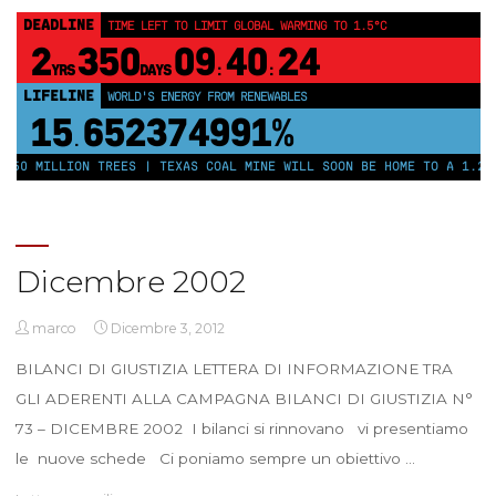
DEADLINE
TIME LEFT TO LIMIT GLOBAL WARMING TO 1.5°C
2
350
09
40
24
YRS
DAYS
:
:
LIFELINE
WORLD'S ENERGY FROM RENEWABLES
15
652374991%
.
250 MILLION TREES | TEXAS COAL MINE WILL SOON BE HOME TO A 1.2GW
Dicembre 2002
marco
Dicembre 3, 2012
BILANCI DI GIUSTIZIA LETTERA DI INFORMAZIONE TRA
GLI ADERENTI ALLA CAMPAGNA BILANCI DI GIUSTIZIA N°
73 – DICEMBRE 2002 I bilanci si rinnovano vi presentiamo
le nuove schede Ci poniamo sempre un obiettivo …