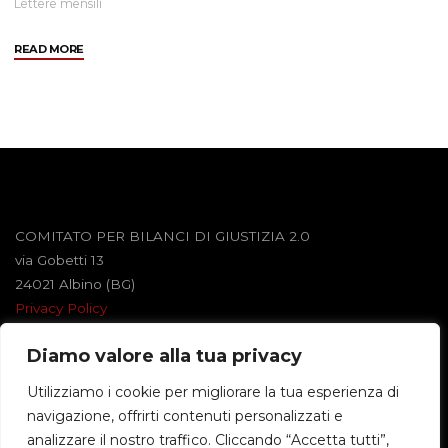
Lettere mensili
"Dicembre
READ MORE
2002"
COMITATO PER BILANCI DI GIUSTIZIA 2.0
via Gobetti 13
24021 Albino (BG)
Privacy Policy
Diamo valore alla tua privacy
Powered by
Roseta
&
WordPress
.
Utilizziamo i cookie per migliorare la tua esperienza di
navigazione, offrirti contenuti personalizzati e
©2026 BILANCI DI GIUSTIZIA
analizzare il nostro traffico. Cliccando “Accetta tutti”,