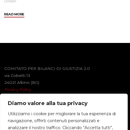
Dossier
"Anti-
READ MORE
tarme"
COMITATO PER BILANCI DI GIUSTIZIA 2.0
via Gobetti 13
24021 Albino (BG)
Privacy Policy
Diamo valore alla tua privacy
Powered by
Roseta
&
WordPress
.
Utilizziamo i cookie per migliorare la tua esperienza di
navigazione, offrirti contenuti personalizzati e
©2026 BILANCI DI GIUSTIZIA
analizzare il nostro traffico. Cliccando “Accetta tutti”,