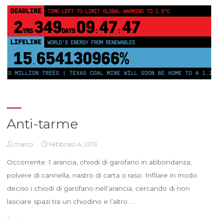
DEADLINE
TIME LEFT TO LIMIT GLOBAL WARMING TO 1.5°C
2
349
09
47
47
YRS
DAYS
:
:
LIFELINE
WORLD'S ENERGY FROM RENEWABLES
15
654130966%
.
250 MILLION TREES | TEXAS COAL MINE WILL SOON BE HOME TO A 1.2GW
Anti-tarme
marco
Febbraio 4, 2013
Occorrente: 1 arancia, chiodi di garofano in abbondanza,
polvere di cannella, nastro di carta o raso. Infilare in modo
deciso i chiodi di garofano nell’arancia, cercando di non
lasciare spazi tra un chiodino e l’altro. …