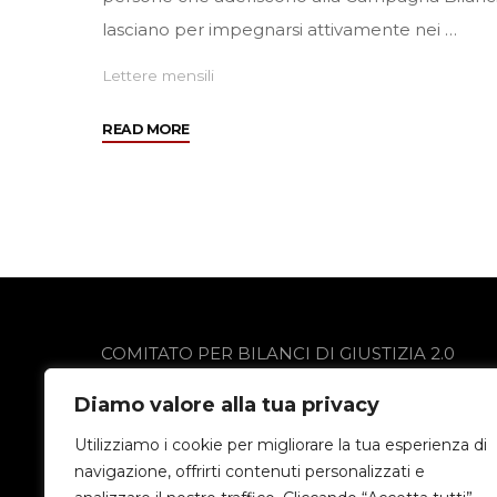
lasciano per impegnarsi attivamente nei …
Lettere mensili
"Aprile
READ MORE
2011"
COMITATO PER BILANCI DI GIUSTIZIA 2.0
via Gobetti 13
Diamo valore alla tua privacy
24021 Albino (BG)
Privacy Policy
Utilizziamo i cookie per migliorare la tua esperienza di
navigazione, offrirti contenuti personalizzati e