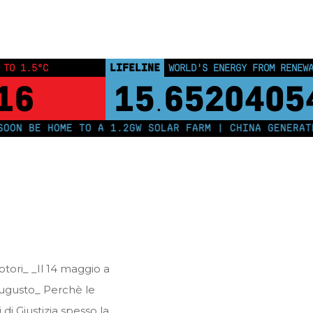
Home
Posts tagged "aprile 2011"
LIFELINE
 TO 1.5°C
WORLD'S ENERGY FROM RENEW
16
15
6520405
.
ON BE HOME TO A 1.2GW SOLAR FARM | CHINA GENERATES
tori_ _Il 14 maggio a
Augusto_ Perchè le
i Giustizia spesso la