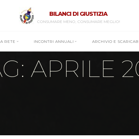
BILANCI DI GIUSTIZIA
CONSUMARE MENO, CONSUMARE MEGLIO!
RA RETE
INCONTRI ANNUALI
ARCHIVIO E SCARICABI
G: APRILE 2