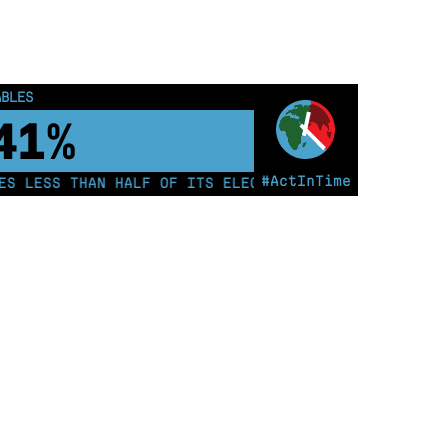
ABLES
46%
#ActInTime
 LESS THAN HALF OF ITS ELECTRICITY FROM COAL FOR T