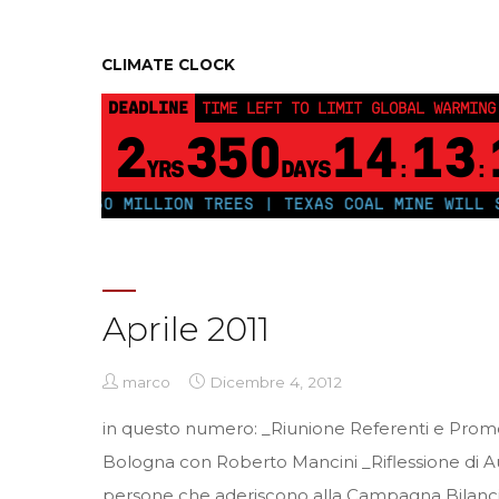
CLIMATE CLOCK
DEADLINE
TIME LEFT TO LIMIT GLOBAL WARMING
2
350
14
13
YRS
DAYS
:
:
 PLANT 250 MILLION TREES | TEXAS COAL MINE WILL SO
Aprile 2011
marco
Dicembre 4, 2012
in questo numero: _Riunione Referenti e Promo
Bologna con Roberto Mancini _Riflessione di 
persone che aderiscono alla Campagna Bilanci d