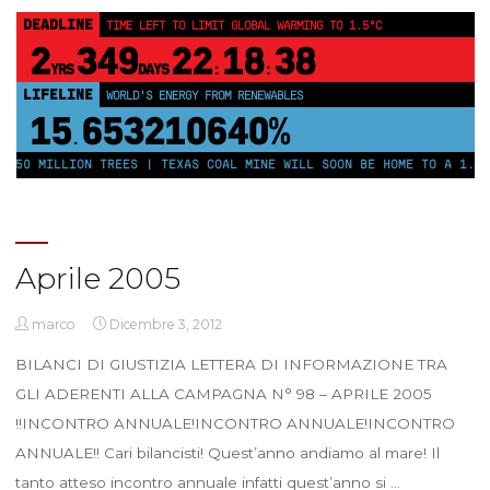
DEADLINE
TIME LEFT TO LIMIT GLOBAL WARMING TO 1.5°C
2
349
22
18
38
YRS
DAYS
:
:
LIFELINE
WORLD'S ENERGY FROM RENEWABLES
15
653210646%
.
 250 MILLION TREES | TEXAS COAL MINE WILL SOON BE HOME TO A 1.2G
Aprile 2005
marco
Dicembre 3, 2012
BILANCI DI GIUSTIZIA LETTERA DI INFORMAZIONE TRA
GLI ADERENTI ALLA CAMPAGNA N° 98 – APRILE 2005
!!INCONTRO ANNUALE!INCONTRO ANNUALE!INCONTRO
ANNUALE!! Cari bilancisti! Quest’anno andiamo al mare! Il
tanto atteso incontro annuale infatti quest’anno si …