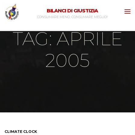
Skip
BILANCI DI GIUSTIZIA
to
CONSUMARE MENO, CONSUMARE MEGLIO!
content
TAG: APRILE
2005
Home
Posts tagged "aprile 2005"
CLIMATE CLOCK