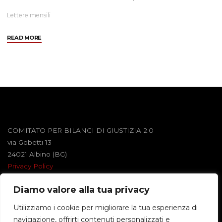
Lettere mensili
"Aprile
READ MORE
2005"
COMITATO PER BILANCI DI GIUSTIZIA 2.0
via Gobetti 13
24021 Albino (BG)
Privacy Policy
Diamo valore alla tua privacy
Powered by
Roseta
&
WordPress
.
Utilizziamo i cookie per migliorare la tua esperienza di
navigazione, offrirti contenuti personalizzati e