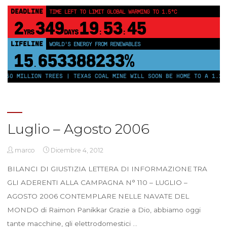
DEADLINE
TIME LEFT TO LIMIT GLOBAL WARMING TO 1.5°C
2
349
19
53
44
YRS
DAYS
:
:
LIFELINE
WORLD'S ENERGY FROM RENEWABLES
15
653388238%
.
250 MILLION TREES | TEXAS COAL MINE WILL SOON BE HOME TO A 1.2GW
Luglio – Agosto 2006
marco
Dicembre 4, 2012
BILANCI DI GIUSTIZIA LETTERA DI INFORMAZIONE TRA
GLI ADERENTI ALLA CAMPAGNA N° 110 – LUGLIO –
AGOSTO 2006 CONTEMPLARE NELLE NAVATE DEL
MONDO di Raimon Panikkar Grazie a Dio, abbiamo oggi
tante macchine, gli elettrodomestici …