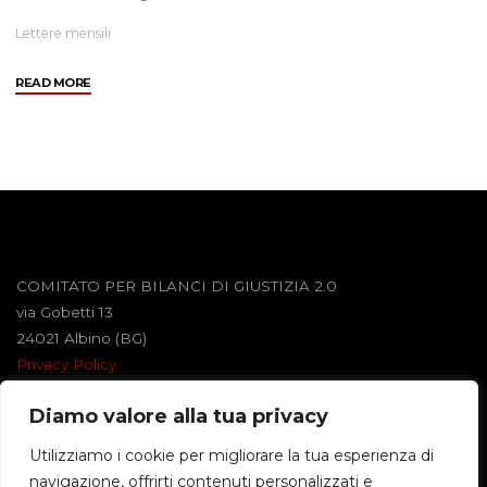
Lettere mensili
"Luglio
READ MORE
–
Agosto
2006"
COMITATO PER BILANCI DI GIUSTIZIA 2.0
via Gobetti 13
24021 Albino (BG)
Privacy Policy
Diamo valore alla tua privacy
Powered by
Roseta
&
WordPress
.
Utilizziamo i cookie per migliorare la tua esperienza di
navigazione, offrirti contenuti personalizzati e