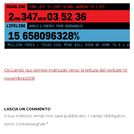
DEADLINE
TIME LEFT TO LIMIT GLOBAL WARMING TO 1.5°C
2
347
03
52
36
YRS
DAYS
:
:
LIFELINE
WORLD'S ENERGY FROM RENEWABLES
15
658096333%
.
50 MILLION TREES | TEXAS COAL MINE WILL SOON BE HOME TO A 1.2GW 
Cliccando qui verrete indirizzati verso la lettura del verbale 10
novembre2018
LASCIA UN COMMENTO
Il tuo indirizzo email non sarà pubblicato.
I campi obbligatori
sono contrassegnati
*