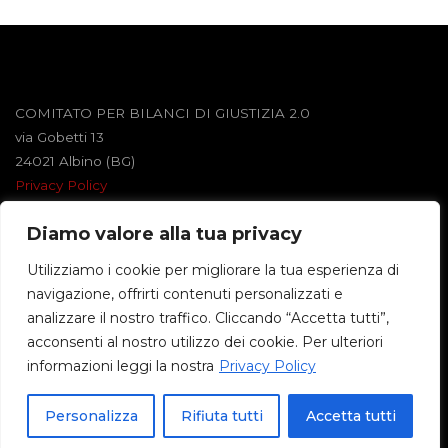
COMITATO PER BILANCI DI GIUSTIZIA 2.0
via Gobetti 13
24021 Albino (BG)
Privacy Policy
Diamo valore alla tua privacy
Powered by
Roseta
&
WordPress
.
Utilizziamo i cookie per migliorare la tua esperienza di
navigazione, offrirti contenuti personalizzati e
©2026 BILANCI DI GIUSTIZIA
analizzare il nostro traffico. Cliccando “Accetta tutti”,
acconsenti al nostro utilizzo dei cookie. Per ulteriori
informazioni leggi la nostra
Privacy Policy
Back
Personalizza
Rifiuta tutti
Accetta tutti
to